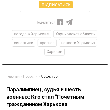
Поделиться
погода в Харькове
Харьковская область
синоптики
прогноз
новости Харькова
Харьков
Главная
>
Новости
>
Общество
Паралимпиец, судья и шесть
военных: Кто стал "Почетным
гражданином Харькова"