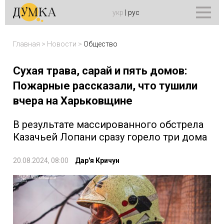
укр
|
рус
Главная
>
Новости
>
Общество
Сухая трава, сарай и пять домов:
Пожарные рассказали, что тушили
вчера на Харьковщине
В результате массированного обстрела
Казачьей Лопани сразу горело три дома
20.08.2024, 08:00
Дар'я Кричун