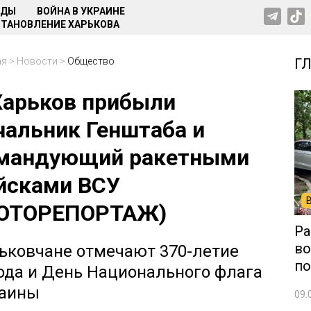
НДЫ
ВОЙНА В УКРАИНЕ
ТАНОВЛЕНИЕ ХАРЬКОВА
ая
>
Новости
>
Общество
Г
Харьков прибыли
чальник Генштаба и
мандующий ракетными
йсками ВСУ
ОТОРЕПОРТАЖ)
Ра
во
ьковчане отмечают 370-летие
по
ода и День Национального флага
аины
09.