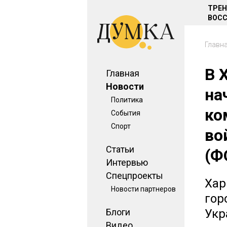
ТРЕ
ВОСС
Главн
В 
Главная
Новости
на
Политика
ко
События
Спорт
во
Статьи
(Ф
Интервью
Спецпроекты
Хар
Новости партнеров
гор
Блоги
Укр
Видео