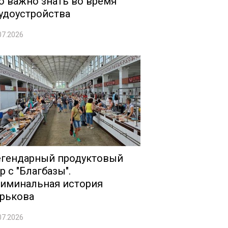
о важно знать во время
удоустройства
07.2026
гендарный продуктовый
р с "Благбазы".
иминальная история
рькова
07.2026