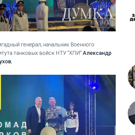
ригадный генерал, начальник Военного
итута танковых войск НТУ "ХПИ"
Александр
ухов
;