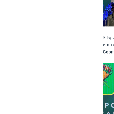
3. Б
инст
Серп