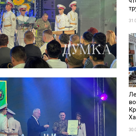
чт
тр
31.
Ле
во
Кр
Ха
30.