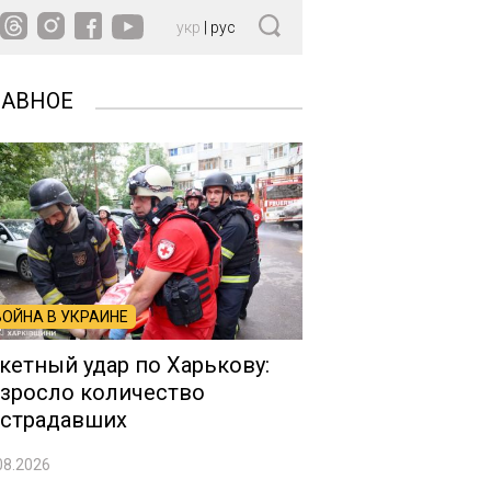
укр
|
рус
ЛАВНОЕ
ВОЙНА В УКРАИНЕ
кетный удар по Харькову:
зросло количество
страдавших
08.2026