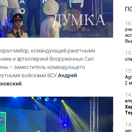
П
16
ун
ис
Вь
енерал-майор, командующий ракетными
15
ками и артиллерией Вооруженных Сил
сп
ины – заместитель командующего
15
путными войсками ВСУ
Андрей
Ag
2 
новский
;
14
от
Ха
Те
14
не