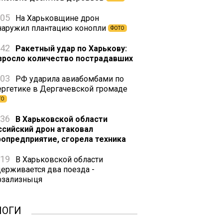
:05
На Харьковщине дрон
наружил плантацию конопли
ФОТО
:42
Ракетный удар по Харькову:
зросло количество пострадавших
:03
РФ ударила авиабомбами по
ергетике в Дергачевской громаде
ТО
:36
В Харьковской области
ссийский дрон атаковал
ропредприятие, сгорела техника
:19
В Харьковской области
держивается два поезда -
рзализныця
ЛОГИ