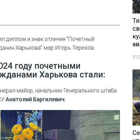
Тя
св
ку
ил диплом и знак отличия "Почетный
ав
данин Харькова" мэр Игорь Терехов.
31.
024 году почетными
жданами Харькова стали:
нерал-майор, начальник Генерального штаба
СУ
Анатолий Баргилевич
;
Се