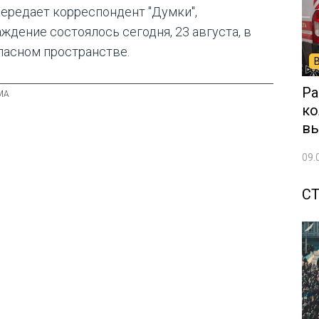
передает корреспондент "Думки",
аждение состоялось сегодня, 23 августа, в
пасном пространстве.
Ра
ко
вы
09.
С