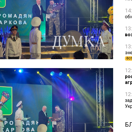
14
об
13
во
13
эн
ФО
12
ро
аг
12
за
Ук
Б