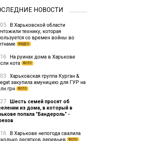
ОСЛЕДНИЕ НОВОСТИ
:05
В Харьковской области
ичтожили технику, которая
пользуется со времен войны во
етнаме
ВИДЕО
:16
На руинах дома в Харькове
асли кота
ФОТО
:03
Харьковская группа Курган &
regat закупила амуницию для ГУР на
млн грн
ФОТО
:27
Шесть семей просят об
селении из дома, в который в
рькове попала "Бандероль" -
рехов
:16
В Харькове непогода свалила
сколько десятков деревьев
ФОТО