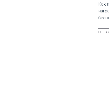
Как 
нагр
безо