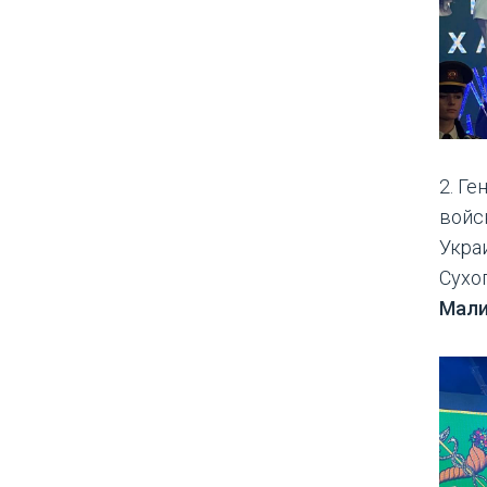
2. Г
войс
Укра
Сухо
Мали