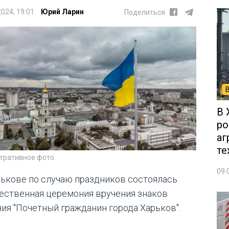
2024, 19:01
Юрий Ларин
Поделиться
В 
ро
аг
те
тративное фото
09.
рькове по случаю праздников состоялась
ественная церемония вручения знаков
чия "Почетный гражданин города Харьков".