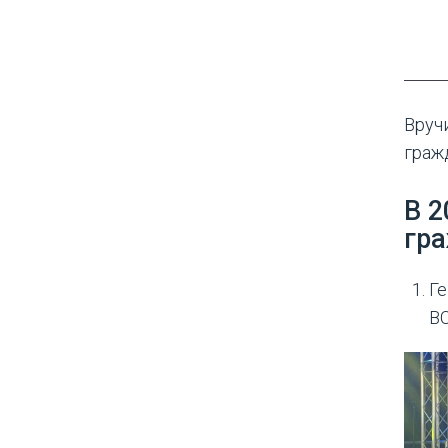
Вруч
граж
В 2
гра
Ге
В