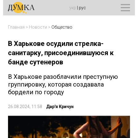
укр
|
рус
Главная
>
Новости
>
Общество
В Харькове осудили стрелка-
санитарку, присоединившуюся к
банде сутенеров
В Харькове разоблачили преступную
группировку, которая создавала
бордели по городу
26.08.2024, 11:58
Дар'я Кричун