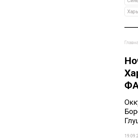
Сине
Хар
Главн
Но
Ха
ФА
Окк
Бор
Глу
19.09.