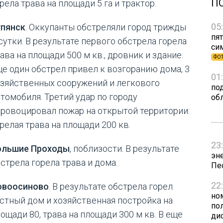
П
рела трава на площади 5 га и трактор.
05
упянск
. Оккупанты обстреляли город трижды
пят
сутки. В результате первого обстрела горела
си
ава на площади 500 м кв., дровник и здание.
ФО
е один обстрел привел к возгоранию дома, 3
01
зяйственных сооружений и легкового
по
томобиля. Третий удар по городу
об
ровоцировал пожар на открытой территории:
релая трава на площади 200 кв.
23
ольшие Проходы
, поблизости. В результате
эн
стрела горела трава и дома.
Пе
22
овоосиново
. В результате обстрела горел
но
стный дом и хозяйственная постройка на
пол
ощади 80, трава на площади 300 м кв. В еще
ди