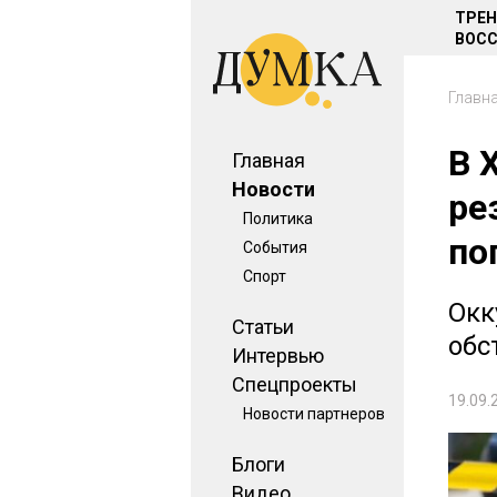
ТРЕ
ВОСС
Главн
В 
Главная
Новости
ре
Политика
по
События
Спорт
Окк
Статьи
обс
Интервью
Спецпроекты
19.09.
Новости партнеров
Блоги
Видео