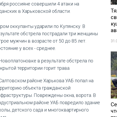
ября россияне совершили 4 атаки на
Тя
данских в Харьковской области.
св
ку
ром оккупанты ударили по Купянску. В
ав
зультате обстрела пострадали три женщины
трое мужчин в возрасте от 50 до 85 лет.
31.
стояние у всех - среднее.
Новоплатоновке в результате обстрела по
крытой территории горит трава.
Салтовском районе Харькова УАБ попал на
ерриторию объекта гражданской
фраструктуры. Повреждены окна, ворота. В
ндустриальном районе УАБ повредило здание
Се
олы, детского сада и многоквартирного
чт