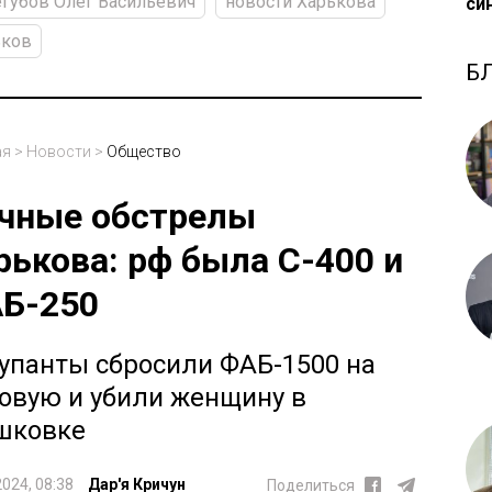
губов Олег Васильевич
новости Харькова
си
ьков
Б
ая
>
Новости
>
Общество
чные обстрелы
рькова: рф была С-400 и
Б-250
упанты сбросили ФАБ-1500 на
овую и убили женщину в
шковке
2024, 08:38
Дар'я Кричун
Поделиться