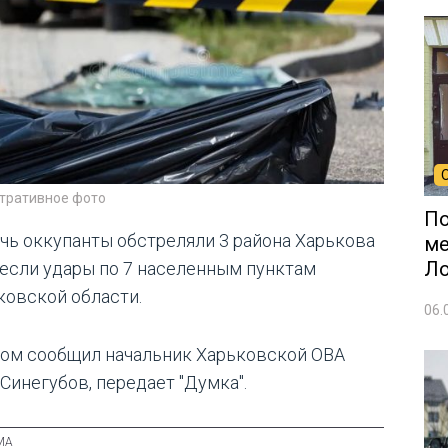
тративное фото
По
очь оккупанты обстреляли 3 района Харькова
ме
Л
несли удары по 7 населенным пунктам
ковской области.
06.
том сообщил начальник Харьковской ОВА
 Синегубов, передает "Думка".