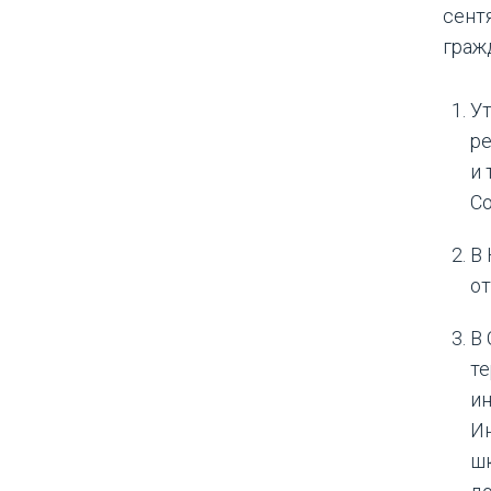
сент
граж
Ут
ре
и 
Со
В 
от
В 
т
ин
И
шк