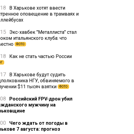
:18
В Харькове хотят ввести
стренное оповещение в трамваях и
оллейбусах
:15
Экс-хавбек "Металлиста" стал
оком итальянского клуба: что
вестно
ФОТО
:18
Как не стать частью России
ОГ
:17
В Харькове будут судить
дполковника НГУ, обвиняемого в
лучении $11 тысяч взятки
ФОТО
:08
Российский FPV-дрон убил
ажданского мужчину на
рьковщине
:00
Чего ждать от погоды в
рькове 7 августа: прогноз