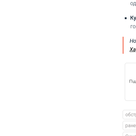
од
К
го
Но
Ха
обст
ран