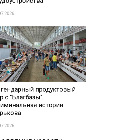
удоустройства
07.2026
гендарный продуктовый
р с "Благбазы".
иминальная история
рькова
07.2026