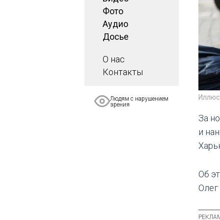
Фото
Аудио
Досье
О нас
Контакты
Иллюс
Людям с нарушением
зрения
За н
и на
Харь
Об э
Олег