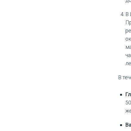
до
В
Пр
ре
ок
ма
ча
ле
В те
Г
50
ж
В