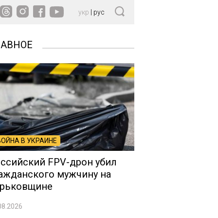
укр
|
рус
ЛАВНОЕ
ВОЙНА В УКРАИНЕ
ссийский FPV-дрон убил
ажданского мужчину на
рьковщине
08.2026