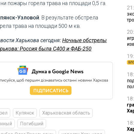
ни пожары горела трава на площади 0,5 га.
21
эк
упянск-Узловой
. В результате обстрела
тр
рела трава на площади 500 м кв.
20
игр
вости Харькова сегодня:
Ночные обстрелы
из
рькова: Россия была С400 и ФАБ-250
19
БЛ
18
по
по
18
гр
Ха
рел
Купянск
Харьковская область
18
енный
Погибший
Ха