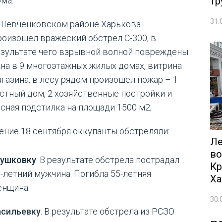
тр
ма.
31.
 Шевченковском районе Харькова.
оизошел вражеский обстрел С-300, в
зультате чего взрывной волной повреждены
на в 9 многоэтажных жилых домах, витрина
газина, в лесу рядом произошел пожар – 1
стный дом, 2 хозяйственные постройки и
сная подстилка на площади 1500 м2;
чение 18 сентября оккупанты обстреляли:
Ле
во
лушковку
. В результате обстрела пострадал
Кр
-летний мужчина. Погибла 55-летняя
Ха
енщина.
30.
асильевку
. В результате обстрела из РСЗО