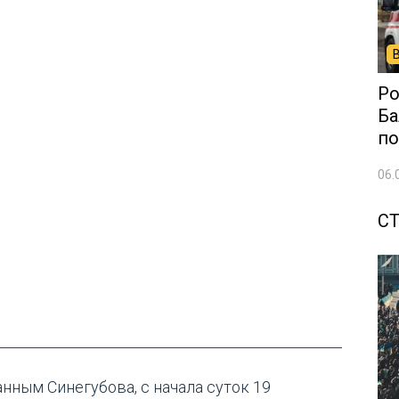
Ро
Ба
по
06.
С
анным Синегубова, с начала суток 19