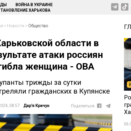
НДЫ
ВОЙНА В УКРАИНЕ
ТАНОВЛЕНИЕ ХАРЬКОВА
ая
>
Новости
>
Общество
Г
Харьковской области в
зультате атаки россиян
гибла женщина - ОВА
упанты трижды за сутки
треляли гражданских в Купянске
Ро
гр
2024, 08:57
Дар'я Кричун
Поделиться
Ха
06.