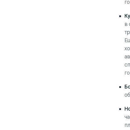
го
К
в 
тр
Ещ
хо
ав
сп
го
Б
об
Н
ча
пл