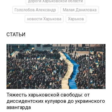
дороги Харьковской области
Гололобов Александр
Малая Даниловка
новости Харькова
Харьков
СТАТЬИ
Тяжесть харьковской свободы: от
диссидентских кулуаров до украинского
авангарда