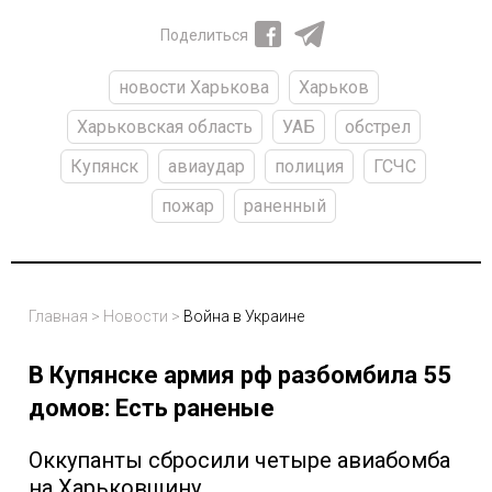
Поделиться
новости Харькова
Харьков
Харьковская область
УАБ
обстрел
Купянск
авиаудар
полиция
ГСЧС
пожар
раненный
Главная
>
Новости
>
Война в Украине
В Купянске армия рф разбомбила 55
домов: Есть раненые
Оккупанты сбросили четыре авиабомба
на Харьковщину