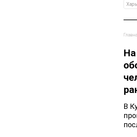
Хар
Главн
На
об
че
ра
В К
про
пос