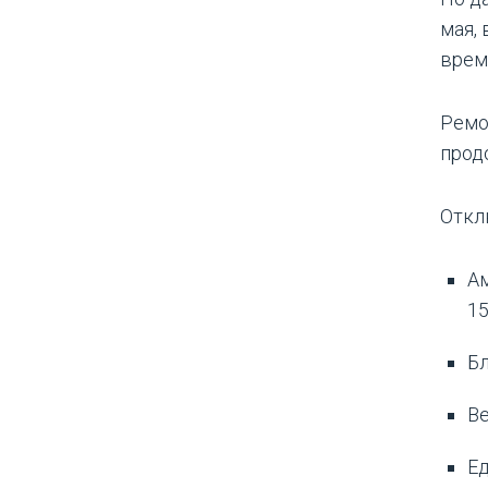
мая,
врем
Ремо
продо
Откл
Ам
15
Бл
Ве
Ед