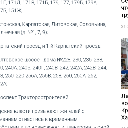
Се
1Г, 171Д, 171В, 171Б, 179, 177, 179Б, 179А,
чт
7Б, 151Ж;
тр
тонская, Карпатская, Литовская, Соловьина,
31.
лнечная (д. №1, 7, 9);
рпатский проезд и 1-й Карпатский проезд;
лтовское шоссе - дома №228, 230, 236, 238,
0, 240А, 240Б, 240Г, 240В, 242, 242А, 242В, 244,
8, 250, 220 256А, 256В, 258, 260, 260А, 262,
2А;
Ле
оспект Тракторостроителей.
во
Кр
дские власти призывают жителей с
Ха
манием отнестись к временным
обствам и по возможности планировать свой