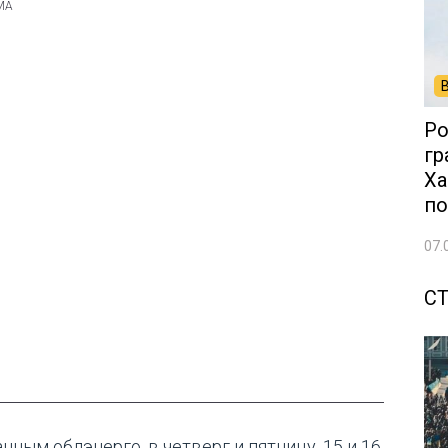
Ро
гр
Ха
по
07.
С
нным облэнерго, в четверг и пятницу, 15 и 16