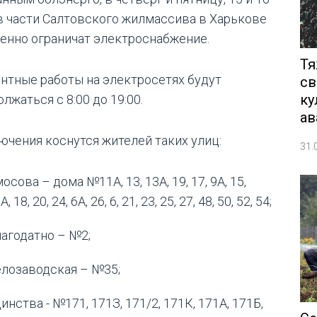
 в части Салтовского жилмассива в Харькове
енно ограничат электроснабжение.
Тя
нтные работы на электросетях будут
св
ку
лжаться с 8:00 до 19:00.
ав
ючения коснутся жителей таких улиц:
31.
осова – дома №11А, 13, 13А, 19, 17, 9А, 15,
А, 18, 20, 24, 6А, 26, 6, 21, 23, 25, 27, 48, 50, 52, 54;
агодатно – №2;
лозаводская – №35;
инства - №171, 171З, 171/2, 171К, 171А, 171Б,