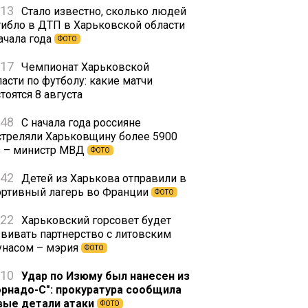
:13
Стало известно, сколько людей
гибло в ДТП в Харьковской области
ачала года
ФОТО
:17
Чемпионат Харьковской
асти по футболу: какие матчи
тоятся 8 августа
:48
С начала года россияне
стреляли Харьковщину более 5900
з – министр МВД
ФОТО
:42
Детей из Харькова отправили в
ортивный лагерь во Франции
ФОТО
:22
Харьковский горсовет будет
звивать партнерство с литовским
унасом – мэрия
ФОТО
:10
Удар по Изюму был нанесен из
орнадо-С": прокуратура сообщила
вые детали атаки
ФОТО