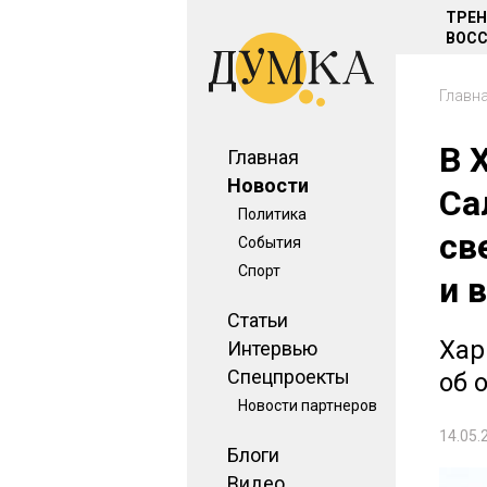
ТРЕ
ВОСС
Главн
В 
Главная
Новости
Са
Политика
св
События
Спорт
и 
Статьи
Хар
Интервью
Спецпроекты
об 
Новости партнеров
14.05.
Блоги
Видео