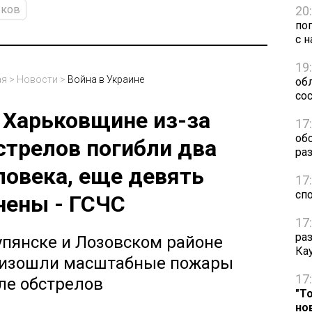
ьков
20
по
с н
19
ая
>
Новости
>
Война в Украине
обл
сос
 Харьковщине из-за
17
об
стрелов погибли два
ра
ловека, еще девять
17
сп
нены - ГСЧС
17
ра
упянске и Лозовском районе
Ка
изошли масштабные пожары
17
ле обстрелов
"Т
но