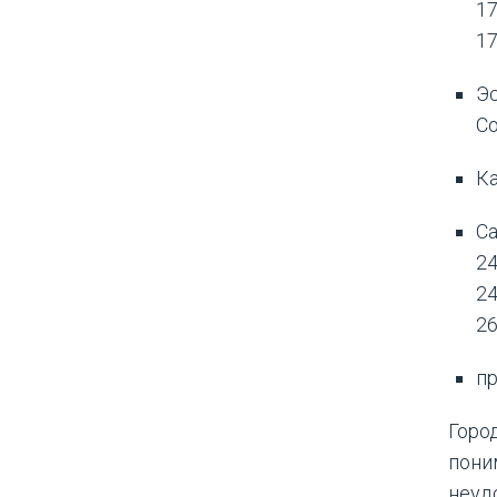
17
17
Эс
Со
Ка
Са
24
24
26
пр
Горо
пони
неуд