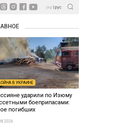
укр
|
рус
ЛАВНОЕ
ВОЙНА В УКРАИНЕ
ссияне ударили по Изюму
ссетными боеприпасами:
ое погибших
08.2026