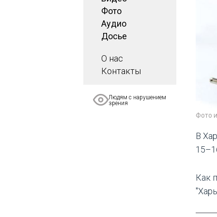
Фото
Аудио
Досье
О нас
Контакты
Людям с нарушением
зрения
Фото 
В Ха
15–1
Как 
"Хар