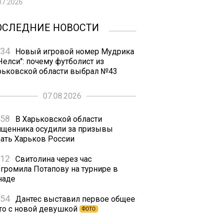
07.2026
ОСЛЕДНИЕ НОВОСТИ
:34
Новый игровой номер Мудрика
Челси": почему футболист из
рьковской области выбрал №43
07.08.2026
:58
В Харьковской области
ященника осудили за призывы
дать Харьков России
:12
Свитолина через час
згромила Потапову на турнире в
наде
:54
Дантес выставил первое общее
то с новой девушкой
ФОТО