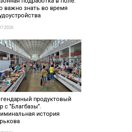
зонная подработка в поле:
о важно знать во время
удоустройства
07.2026
гендарный продуктовый
р с "Благбазы".
иминальная история
рькова