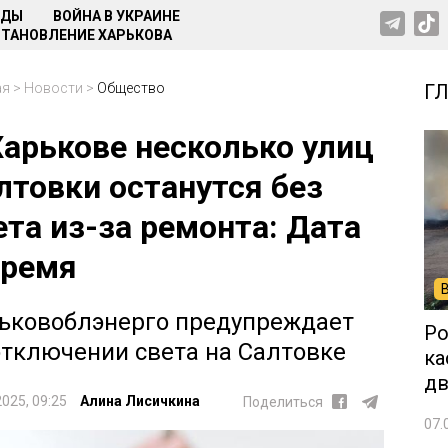
НДЫ
ВОЙНА В УКРАИНЕ
ТАНОВЛЕНИЕ ХАРЬКОВА
ая
>
Новости
>
Общество
Г
Харькове несколько улиц
лтовки останутся без
ета из-за ремонта: Дата
время
ьковоблэнерго предупреждает
Ро
отключении света на Салтовке
ка
дв
2025, 09:25
Алина Лисичкина
Поделиться
07.