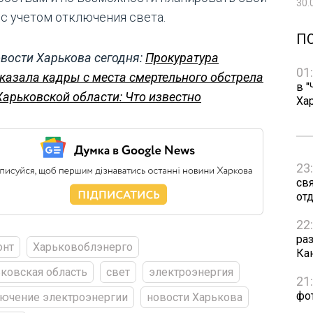
30.
 с учетом отключения света.
П
вости Харькова сегодня:
Прокуратура
01
казала кадры с места смертельного обстрела
в "
Харьковской области: Что известно
Ха
23
св
от
22
ра
онт
Харьковоблэнерго
Ка
ковская область
свет
электроэнергия
21
фо
ючение электроэнергии
новости Харькова