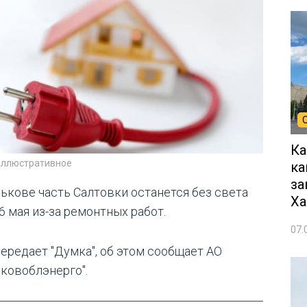
Ка
иллюстративное
ка
за
рькове часть Салтовки останется без света
Ха
6 мая из-за ремонтных работ.
07.
передает "Думка", об этом сообщает АО
ьковоблэнерго".