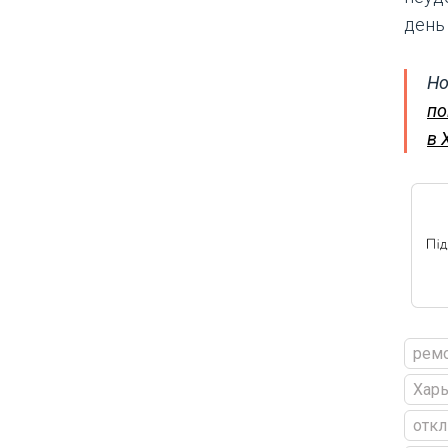
день
Но
по
в 
рем
Харь
откл