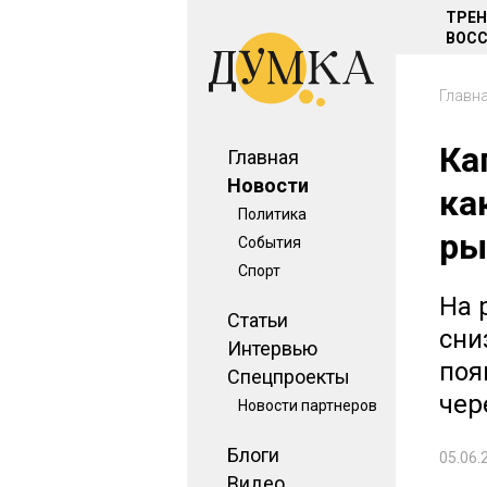
ТРЕ
ВОСС
Главн
Ка
Главная
Новости
ка
Политика
ры
События
Спорт
На 
Статьи
сни
Интервью
поя
Спецпроекты
чер
Новости партнеров
Блоги
05.06.
Видео