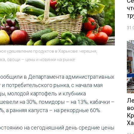
Се
чт
тр
31.
ое удешевление продуктов в Харькове: черешня,
ка, овощи — цены и новинки на рынке
сообщили в Департамента административных
 и потребительского рынка, с начала мая
цы, молодой картофель и клубника
Ле
шевели на 30%, помидоры – на 13%, кабачки –
во
%, а ранняя капуста – на рекордные 60%.
Кр
Ха
остоянию на сегодняшний день средние цены