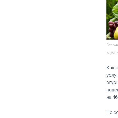
Сезонн
клубни
Как 
услуг
огур
поде
на 46
По с