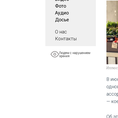
Фото
Аудио
Досье
О нас
Контакты
Людям с нарушением
зрения
Иллюс
В ию
одно
ассо
— кое
Об э