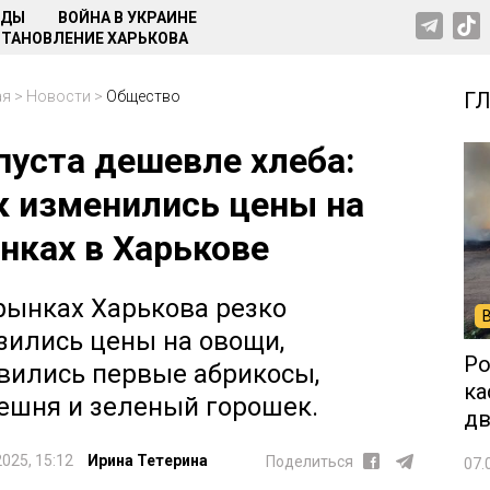
НДЫ
ВОЙНА В УКРАИНЕ
ТАНОВЛЕНИЕ ХАРЬКОВА
ая
>
Новости
>
Общество
Г
пуста дешевле хлеба:
к изменились цены на
нках в Харькове
рынках Харькова резко
зились цены на овощи,
Ро
вились первые абрикосы,
ка
ешня и зеленый горошек.
дв
2025, 15:12
Ирина Тетерина
Поделиться
07.