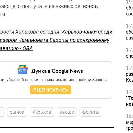
19
нающего поступать из южных регионов
обл
сос
ны.
17
вости Харькова сегодня:
Харьковчанки среди
об
ра
изеров Чемпионата Европы по синхронному
аванию - ОВА
17
сп
17
ра
Ка
17
"Т
но
ы
рынок
Харьков
овощи
фрукты
16
ма
тр