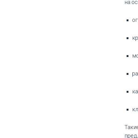
на о
ог
кр
мо
ра
ка
кл
Таки
пред