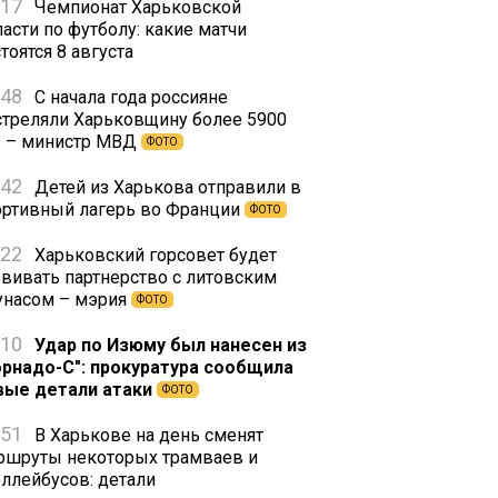
:17
Чемпионат Харьковской
асти по футболу: какие матчи
тоятся 8 августа
:48
С начала года россияне
стреляли Харьковщину более 5900
з – министр МВД
ФОТО
:42
Детей из Харькова отправили в
ортивный лагерь во Франции
ФОТО
:22
Харьковский горсовет будет
звивать партнерство с литовским
унасом – мэрия
ФОТО
:10
Удар по Изюму был нанесен из
орнадо-С": прокуратура сообщила
вые детали атаки
ФОТО
:51
В Харькове на день сменят
ршруты некоторых трамваев и
оллейбусов: детали