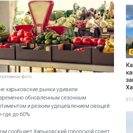
Ка
ка
тративное фото
за
Ха
не харьковские рынки удивили
временно обновленным сезонным
07.
ртиментом и резким удешевлением овощей
-где до 60%.
том сообщает Харьковский городской совет,