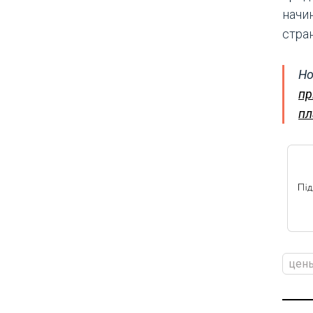
начи
стра
Но
пр
пл
цен