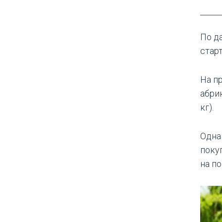
По д
стар
На п
абрик
кг).
Одна
поку
на п