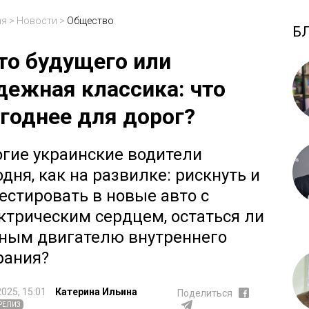
ая
>
Новости
>
Общество
Б
то будущего или
дежная классика: что
годнее для дорог?
гие украинские водители
одня, как на развилке: рискнуть и
естировать в новые авто с
ктрическим сердцем, остаться ли
ным двигателю внутреннего
рания?
2025, 15:01
Катерина Ильина
Поделиться
РЕЛИЗ