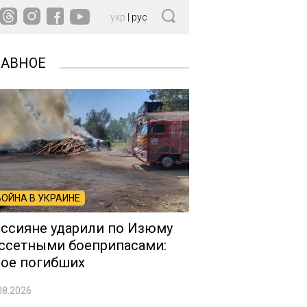
укр
|
рус
ЛАВНОЕ
ВОЙНА В УКРАИНЕ
ссияне ударили по Изюму
ссетными боеприпасами:
ое погибших
08.2026