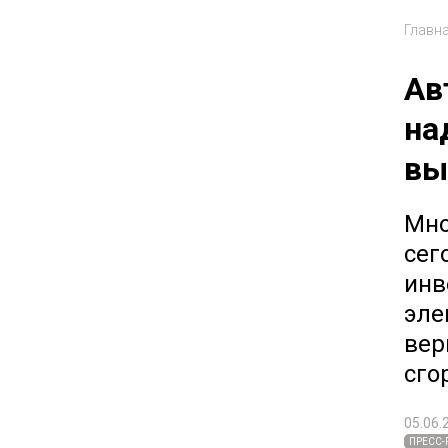
Главн
Ав
на
вы
Мно
сег
инв
эле
вер
сго
05.06.
ПРЕСС-