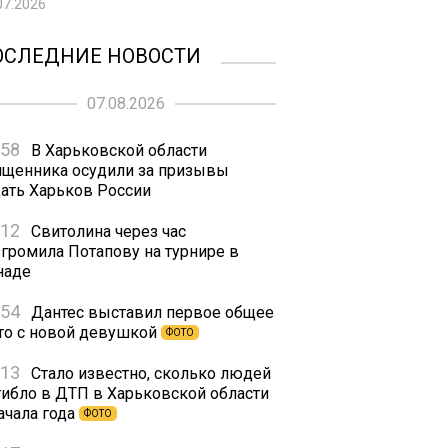
07.2026
ОСЛЕДНИЕ НОВОСТИ
07.08.2026
:58
В Харьковской области
ященника осудили за призывы
дать Харьков России
:12
Свитолина через час
згромила Потапову на турнире в
наде
:54
Дантес выставил первое общее
то с новой девушкой
ФОТО
:13
Стало известно, сколько людей
гибло в ДТП в Харьковской области
ачала года
ФОТО