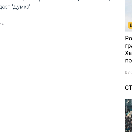
дает "Думка".
Ро
гр
Ха
по
07.
С