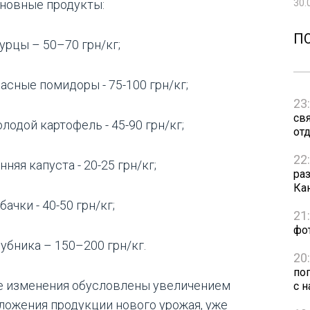
30.
сновные продукты:
П
урцы – 50–70 грн/кг;
асные помидоры - 75-100 грн/кг;
23
св
лодой картофель - 45-90 грн/кг;
от
22
нняя капуста - 20-25 грн/кг;
ра
Ка
бачки - 40-50 грн/кг;
21
фо
убника – 150–200 грн/кг.
20
по
е изменения обусловлены увеличением
с н
ложения продукции нового урожая, уже