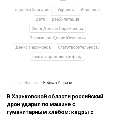
новости Харькова
Харьков
больница
дети
реабилитация
Фонд Дениса Парамонова
Парамонов Денис Юсупович
Денис Парамонов
благотворительность
благотворительный фонд
Главная
>
Новости
>
Война в Украине
В Харьковской области российский
дрон ударил по машине с
гуманитарным хлебом: кадры с