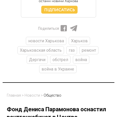
Поделиться
новости Харькова
Харьков
Харьковская область
газ
ремонт
Дергачи
обстрел
война
война в Украине
Главная
>
Новости
>
Общество
Фонд Дениса Парамонова оснастил