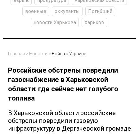
взрыв
прокуратура
Харьковская область
военные
оккупанты
Погибший
новости Харькова
Харьков
Главная
>
Новости
>
Война в Украине
Российские обстрелы повредили
газоснабжение в Харьковской
области: где сейчас нет голубого
топлива
В Харьковской области российские
обстрелы повредили газовую
инфраструктуру в Дергачевской громаде