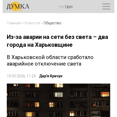
укр
|
рус
Главная
>
Новости
>
Общество
Из-за аварии на сети без света – два
города на Харьковщине
В Харьковской области сработало
аварийное отключение света
10.02.2026, 11:24
Дар'я Кричун