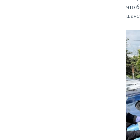
что б
шанс