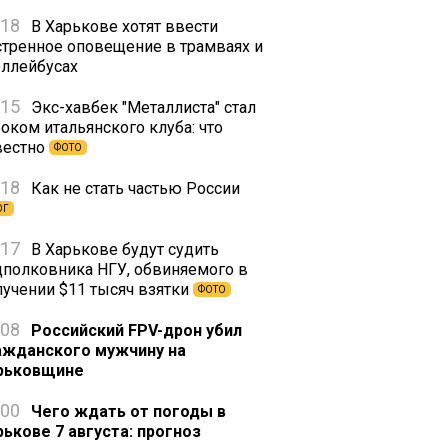
:18
В Харькове хотят ввести
стренное оповещение в трамваях и
оллейбусах
:15
Экс-хавбек "Металлиста" стал
оком итальянского клуба: что
вестно
ФОТО
:18
Как не стать частью России
ОГ
:17
В Харькове будут судить
дполковника НГУ, обвиняемого в
лучении $11 тысяч взятки
ФОТО
:08
Российский FPV-дрон убил
ажданского мужчину на
рьковщине
:00
Чего ждать от погоды в
рькове 7 августа: прогноз