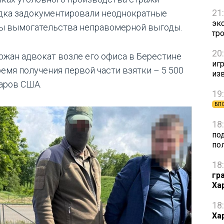
21
дка задокументировали неоднократные
эк
ы вымогательства неправомерной выгоды.
тр
20
ржан адвокат возле его офиса в Берестине
игр
ремя получения первой части взятки – 5 500
из
аров США.
19
БЛ
18
по
по
18
гр
Ха
18
Ха