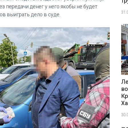
тр
ез передачи денег у него якобы не будет
31.
ов выиграть дело в суде.
Ле
во
Кр
Ха
30.