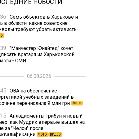
ОСЛЕДНИЕ НОВОСТИ
:36
Семь объектов в Харькове и
ь в области: какие советские
мволы требуют убрать активисты
ТО
:39
"Манчестер Юнайтед" хочет
дписать вратаря из Харьковской
ласти - СМИ
06.08.2026
:45
ОВА на обеспечение
ергетикой учебных заведений в
сочине перечислила 9 млн грн
ФОТО
:15
Аплодисменты трибун и новый
мер: как Мудрик впервые вышел на
е за "Челси" после
сквалификации
ФОТО
ВИДЕО