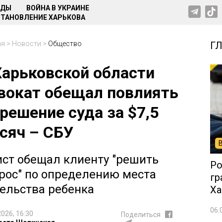
НДЫ
ВОЙНА В УКРАИНЕ
ТАНОВЛЕНИЕ ХАРЬКОВА
ая
>
Новости
>
Общество
Г
Харьковской области
вокат обещал повлиять
 решение суда за $7,5
сяч – СБУ
ст обещал клиенту "решить
Ро
рос" по определению места
гр
ельства ребенка
Ха
06.
2026, 16:30
Поделиться