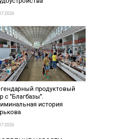
удоустройства
07.2026
гендарный продуктовый
р с "Благбазы".
иминальная история
рькова
07.2026