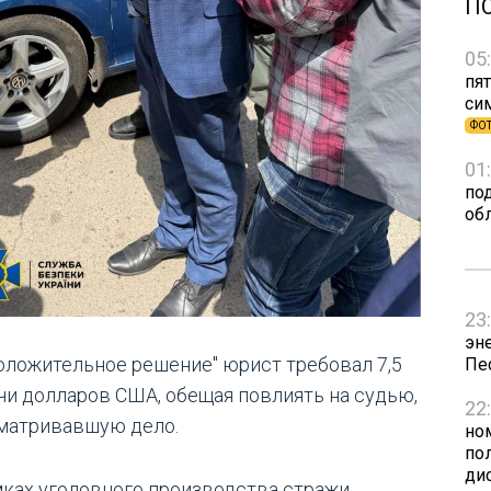
П
05
пят
си
ФО
01
по
об
23
эн
положительное решение" юрист требовал 7,5
Пе
чи долларов США, обещая повлиять на судью,
22
матривавшую дело.
но
пол
ди
мках уголовного производства стражи