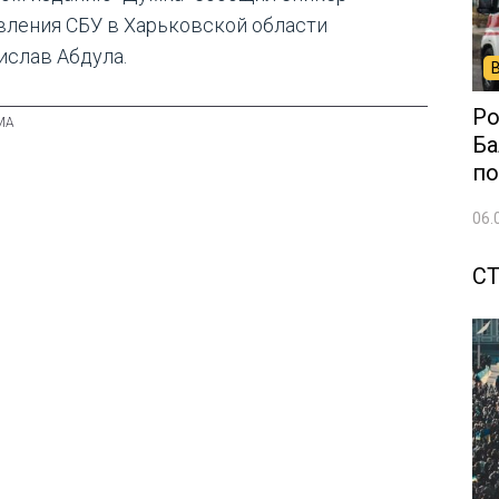
вления СБУ в Харьковской области
ислав Абдула.
Ро
Ба
по
06.
С