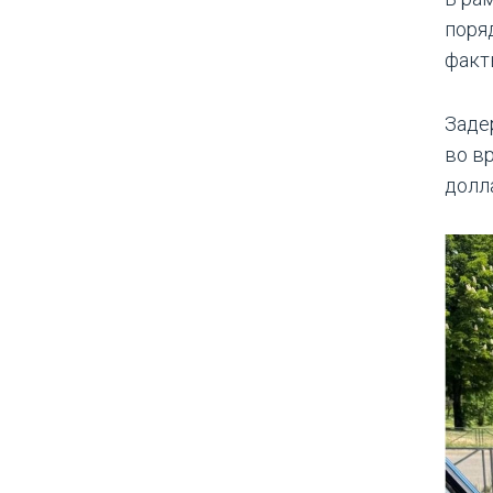
поря
факт
Заде
во в
долл