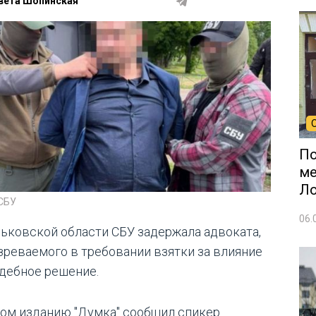
вета Шопинская
По
ме
Л
 СБУ
06.
рьковской области СБУ задержала адвоката,
зреваемого в требовании взятки за влияние
удебное решение.
том изданию "Думка" сообщил спикер