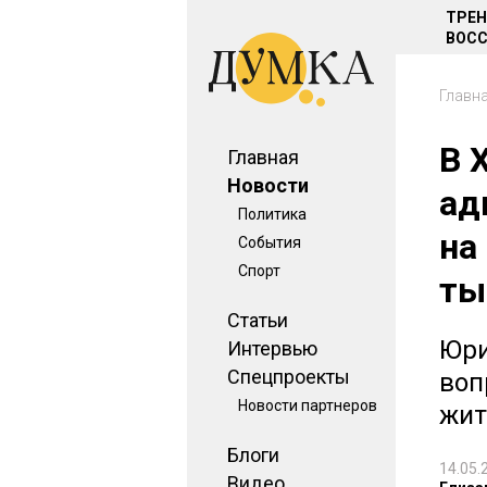
ТРЕ
ВОСС
Главн
В 
Главная
Новости
ад
Политика
на
События
Спорт
ты
Статьи
Юри
Интервью
Спецпроекты
воп
Новости партнеров
жит
Блоги
14.05.
Видео