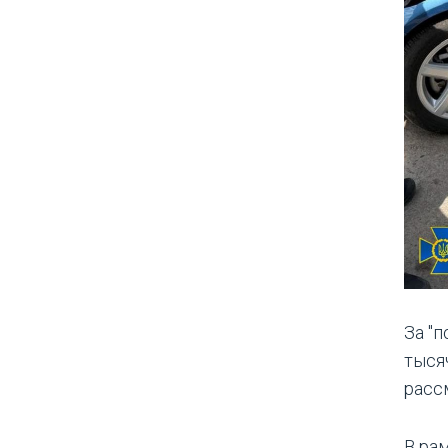
За "
тыся
расс
В ра