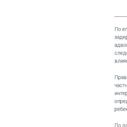
По е
заде
адво
след
влия
Прав
част
инте
опре
ребе
По д