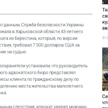
Тя
св
ку
го данным, Служба безопасности Украины
ав
ржала в Харьковской области 43-летнего
ката из Берестина, который, по версии
31.
ствия, требовал 7 500 долларов США за
ние на судью.
оохранители установили, что руководитель
ного адвокатского бюро представлял
ресы клиента по гражданскому делу по
делению места жительства малолетнего
нка.
Се
чт
анным следствия, адвокат уверял мужчину,