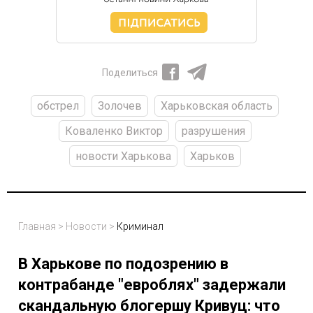
Поделиться
обстрел
Золочев
Харьковская область
Коваленко Виктор
разрушения
новости Харькова
Харьков
Главная
>
Новости
>
Криминал
В Харькове по подозрению в
контрабанде "евроблях" задержали
скандальную блогершу Кривуц: что