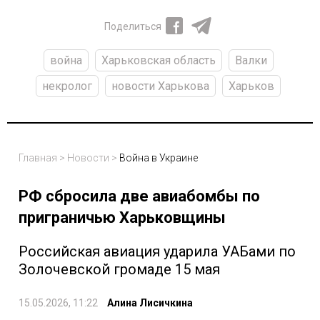
Поделиться
война
Харьковская область
Валки
некролог
новости Харькова
Харьков
Главная
>
Новости
>
Война в Украине
РФ сбросила две авиабомбы по
приграничью Харьковщины
Российская авиация ударила УАБами по
Золочевской громаде 15 мая
15.05.2026, 11:22
Алина Лисичкина