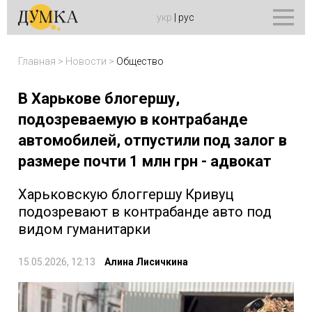
укр
|
рус
Главная
>
Новости
>
Общество
В Харькове блогершу,
подозреваемую в контрабанде
автомобилей, отпустили под залог в
размере почти 1 млн грн - адвокат
Харьковскую блоггершу Кривуц
подозревают в контрабанде авто под
видом гуманитарки
15.05.2026, 12:13
Алина Лисичкина