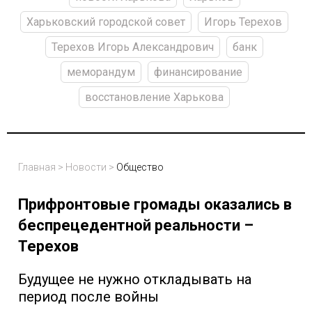
Харьковский городской совет
Игорь Терехов
Терехов Игорь Александрович
банк
меморандум
финансирование
восстановление Харькова
Главная
>
Новости
>
Общество
Прифронтовые громады оказались в
беспрецедентной реальности –
Терехов
Будущее не нужно откладывать на
период после войны