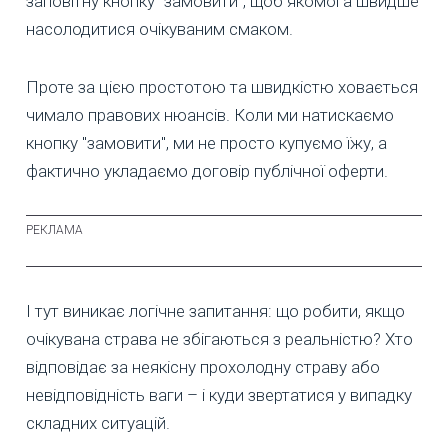
заповітну кнопку "замовити", щоб якомога швидше
насолодитися очікуваним смаком.
Проте за цією простотою та швидкістю ховається
чимало правових нюансів. Коли ми натискаємо
кнопку "замовити", ми не просто купуємо їжу, а
фактично укладаємо договір публічної оферти.
І тут виникає логічне запитання: що робити, якщо
очікувана страва не збігаються з реальністю? Хто
відповідає за неякісну прохолодну страву або
невідповідність ваги – і куди звертатися у випадку
складних ситуацій.