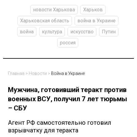
новости Харькова
Харьков
Харьковская область
война в Украине
война
культура
искусство
Путин
россия
Главная
>
Новости
>
Война в Украине
Мужчина, готовивший теракт против
военных ВСУ, получил 7 лет тюрьмы
– СБУ
Агент РФ самостоятельно готовил
взрывчатку для теракта