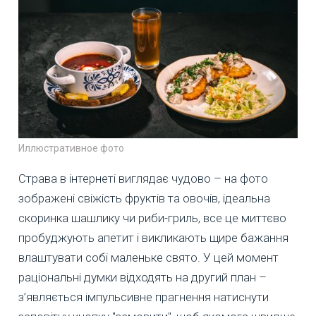
Иллюстративное фото
Страва в інтернеті виглядає чудово – на фото
зображені свіжість фруктів та овочів, ідеальна
скоринка шашлику чи риби-гриль, все це миттєво
пробуджують апетит і викликають щире бажання
влаштувати собі маленьке свято. У цей момент
раціональні думки відходять на другий план –
з’являється імпульсивне прагнення натиснути