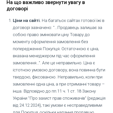
На що важливо звернути увагу в
договорі
Ціни на сайті.
На багатьох сайтах готової їжі в
договорі зазначено: "…Продавець залишає за
собою право змінювати ціну Товару до
моменту оформлення замовлення без
попередження Покупця. Остаточною є ціна,
вказана менеджером під час оформлення
замовлення…". Але це неправильно. Ціна є
істотною умовою договору, вона повинна бути
твердою, фіксованою. Неправильно, коли при
замовленні одна ціна, а при отриманні товару –
інша. Відповідно до пп.11 ч. 1 ст. 18 Закону
України "Про захист прав споживачів" (редакція
від 24.12.2024), такі умови є несправедливими
для Покупця, оскільки надання продавцю