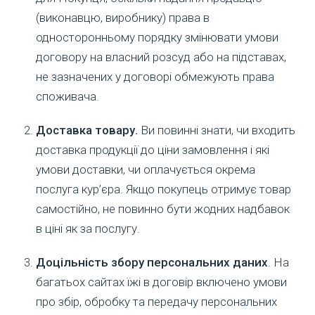
(виконавцю, виробнику) права в
односторонньому порядку змінювати умови
договору на власний розсуд або на підставах,
не зазначених у договорі обмежують права
споживача.
Доставка товару.
Ви повинні знати, чи входить
доставка продукції до ціни замовлення і які
умови доставки, чи оплачується окрема
послуга кур’єра. Якщо покупець отримує товар
самостійно, не повинно бути жодних надбавок
в ціні як за послугу.
Доцільність збору персональних даних
. На
багатьох сайтах їжі в договір включено умови
про збір, обробку та передачу персональних