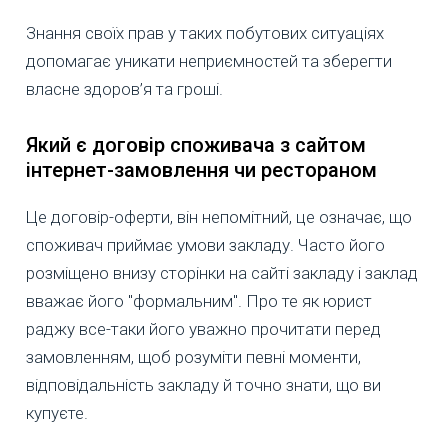
Знання своїх прав у таких побутових ситуаціях
допомагає уникати неприємностей та зберегти
власне здоров’я та гроші.
Який є договір споживача з сайтом
інтернет-замовлення чи рестораном
Це договір-оферти, він непомітний, це означає, що
споживач приймає умови закладу. Часто його
розміщено внизу сторінки на сайті закладу і заклад
вважає його "формальним". Про те як юрист
раджу все-таки його уважно прочитати перед
замовленням, щоб розуміти певні моменти,
відповідальність закладу й точно знати, що ви
купуєте.