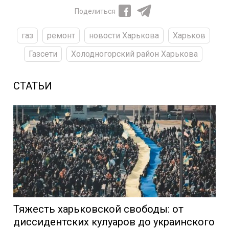
Поделиться
газ
ремонт
новости Харькова
Харьков
Газсети
Холодногорский район Харькова
СТАТЬИ
Тяжесть харьковской свободы: от
диссидентских кулуаров до украинского