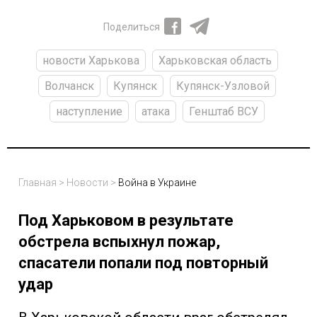
Поделиться
новости Харькова
Харьковская область
Волчанск
Купянск
Купянск-Узловой
наступление
атака
Генштаб ВСУ
Главная
>
Новости
>
Война в Украине
Под Харьковом в результате
обстрела вспыхнул пожар,
спасатели попали под повторный
удар