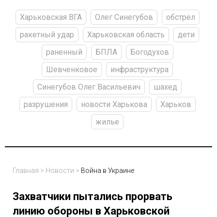
Харьковская ВГА
Олег Синегубов
обстрел
ракетный удар
Харьковская область
дети
раненный
БПЛА
Богодухов
Шевченковое
инфраструктура
Синегубов Олег Васильевич
шахед
разрушения
новости Харькова
Харьков
жилье
Главная
>
Новости
>
Война в Украине
Захватчики пытались прорвать
линию обороны в Харьковской