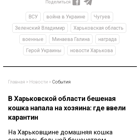
Поделиться
ВСУ
война в Украине
Чугуев
Зеленский Владимир
Харьковская область
военные
Минаева Галина
награда
Герой Украины
новости Харькова
Главная
>
Новости
>
События
В Харьковской области бешеная
кошка напала на хозяина: где ввели
карантин
На Харьковщине домашняя кошка
оказалась больной бешенством