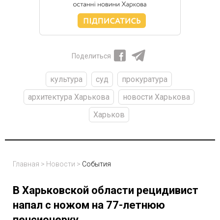
Поделиться
культура
суд
прокуратура
архитектура Харькова
новости Харькова
Харьков
Главная
>
Новости
>
События
В Харьковской области рецидивист
напал с ножом на 77-летнюю
пенсионерку