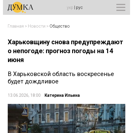
укр
|
рус
Главная
>
Новости
>
Общество
Харьковщину снова предупреждают
о непогоде: прогноз погоды на 14
июня
В Харьковской область воскресенье
будет дождливое
13.06.2026, 18:00
Катерина Ильина