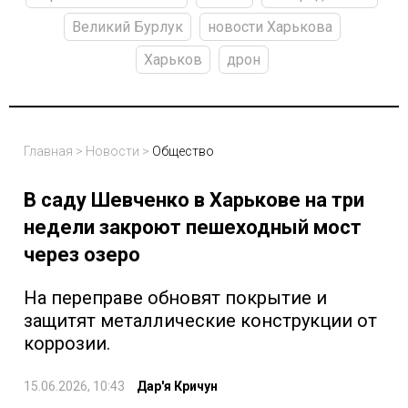
Великий Бурлук
новости Харькова
Харьков
дрон
Главная
>
Новости
>
Общество
В саду Шевченко в Харькове на три
недели закроют пешеходный мост
через озеро
На переправе обновят покрытие и
защитят металлические конструкции от
коррозии.
15.06.2026, 10:43
Дар'я Кричун