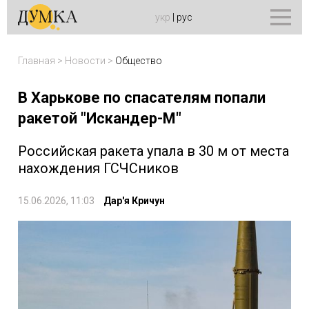
укр
|
рус
Главная
>
Новости
>
Общество
В Харькове по спасателям попали
ракетой "Искандер-М"
Российская ракета упала в 30 м от места
нахождения ГСЧСников
15.06.2026, 11:03
Дар'я Кричун