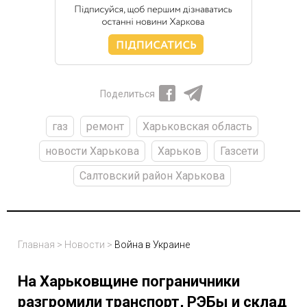
Поделиться
газ
ремонт
Харьковская область
новости Харькова
Харьков
Газсети
Салтовский район Харькова
Главная
>
Новости
>
Война в Украине
На Харьковщине пограничники
разгромили транспорт, РЭБы и склад