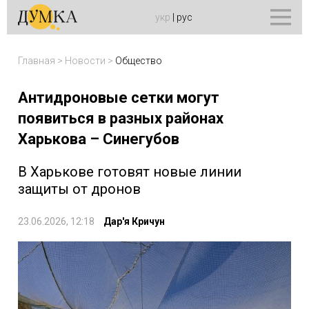
укр
|
рус
Главная
>
Новости
>
Общество
Антидроновые сетки могут
появиться в разных районах
Харькова – Синегубов
В Харькове готовят новые линии
защиты от дронов
23.06.2026, 12:18
Дар'я Кричун