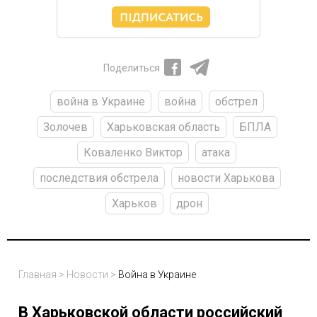
Поделиться
война в Украине
война
обстрел
Золочев
Харьковская область
БПЛА
Коваленко Виктор
атака
последствия обстрела
новости Харькова
Харьков
дрон
Главная
>
Новости
>
Война в Украине
В Харьковской области российский