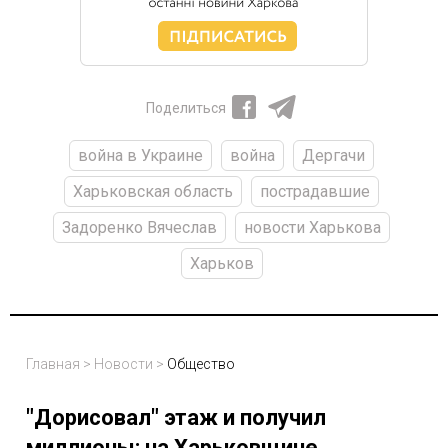
Поделиться
война в Украине
война
Дергачи
Харьковская область
пострадавшие
Задоренко Вячеслав
новости Харькова
Харьков
Главная
>
Новости
>
Общество
"Дорисовал" этаж и получил
миллионы: на Харьковщине