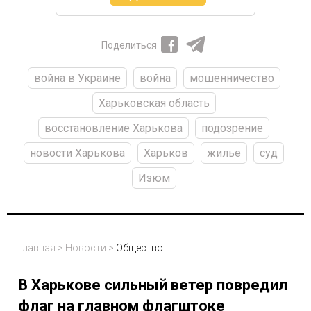
Поделиться
война в Украине
война
мошенничество
Харьковская область
восстановление Харькова
подозрение
новости Харькова
Харьков
жилье
суд
Изюм
Главная
>
Новости
>
Общество
В Харькове сильный ветер повредил
флаг на главном флагштоке