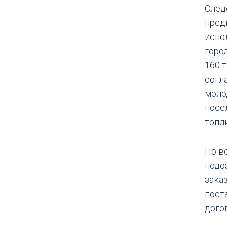
След
пред
испо
горо
160 
согл
моло
посе
топл
По в
подо
зака
пост
дого