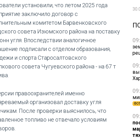
ователи установили, что летом 2025 года
30.
приятие заключило договор с
лнительным комитетом Барвенковского
П
дского совета Изюмского района на поставку
09
тонн угля. Впоследствии аналогичное
зе
ашение подписали с отделом образования,
ре
дежи и спорта Старосалтовского
09
лкового совета Чугуевского района - на 67 т
вы
ива.
Ха
09
ерсии правоохранителей именно
ми
зреваемый организовал доставку угля
ФО
зчикам. После проверки выяснилось, что
09
авленное топливо не отвечало условиям
по
воров.
ма
тя