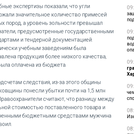
бные экспертизы показали, что угли
09
за
ржали значительное количество примесей
по
ых пород, а уровень зольности превышал
затели, предусмотренные государственными
09
по
дартами и тендерной документацией.
во
ически учебным заведениям была
оп
авлена продукция более низкого качества,
09
была оплачена из бюджета.
гр
Ха
одсчетам следствия, из-за этого общины
09
ковщины понесли убытки почти на 1,5 млн
че
сп
 Правоохранители считают, что разницу между
ьной стоимостью поставленного товара и
08
ченными бюджетными средствами мужчина
Из
воил.
08