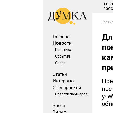
ТРЕ
ВОСС
Главн
Дл
Главная
Новости
по
Политика
ка
События
Спорт
пр
Статьи
Пре
Интервью
Спецпроекты
пос
Новости партнеров
уче
обл
Блоги
Видео