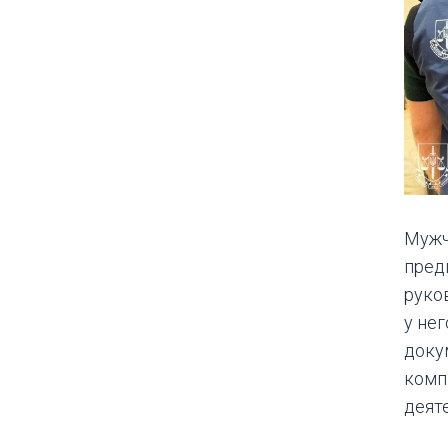
Мужч
пред
руко
у не
доку
комп
деят