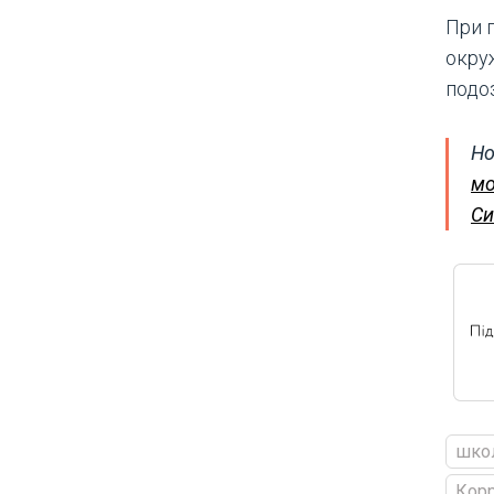
При 
окру
подо
Но
мо
Си
шко
Кор