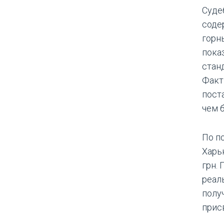
Суде
соде
горн
пока
стан
Факт
пост
чем 
По п
Харь
грн.
реал
полу
прис