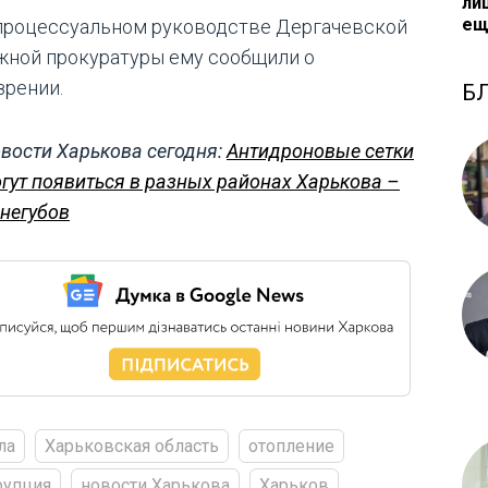
ли
ещ
процессуальном руководстве Дергачевской
жной прокуратуры ему сообщили о
зрении.
Б
вости Харькова сегодня:
Антидроновые сетки
гут появиться в разных районах Харькова –
негубов
ла
Харьковская область
отопление
рупция
новости Харькова
Харьков