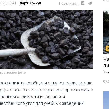
07.
2026, 13:41
Дар'я Кричун
Поделиться
На
ли
жи
тративное фото
07.
оохранители сообщили о подозрении жителю
ра, которого считают организатором схемы с
шением стоимости и поставкой
чественного угля для учебных заведений