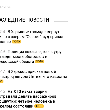
07.2026
ОСЛЕДНИЕ НОВОСТИ
:54
В Харькове громаде вернут
млю с озером "Очерет": суд принял
шение
ФОТО
:49
Полиция показала, как к утру
глядят места обстрелов в
рьковской области
ФОТО
:47
В Харьков приехал новый
нистр культуры Литвы: что известно
ТО
:45
На ХТЗ из-за аварии
страдали девять пассажиров
ршрутки: четыре человека в
желом состоянии
ФОТО