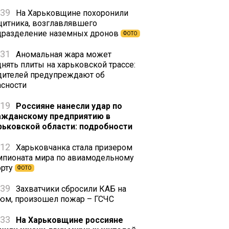
:39
На Харьковщине похоронили
щитника, возглавлявшего
дразделение наземных дронов
ФОТО
:31
Аномальная жара может
днять плиты на харьковской трассе:
дителей предупреждают об
асности
:19
Россияне нанесли удар по
ажданскому предприятию в
рьковской области: подробности
:12
Харьковчанка стала призером
мпионата мира по авиамодельному
орту
ФОТО
:39
Захватчики сбросили КАБ на
юм, произошел пожар – ГСЧС
:33
На Харьковщине россияне