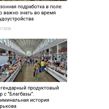
зонная подработка в поле:
о важно знать во время
удоустройства
07.2026
гендарный продуктовый
р с "Благбазы".
иминальная история
рькова