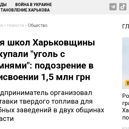
НДЫ
ВОЙНА В УКРАИНЕ
ТАНОВЛЕНИЕ ХАРЬКОВА
ая
>
Новости
>
Общество
Г
я школ Харьковщины
купали "уголь с
мнями": подозрение в
исвоении 1,5 млн грн
дприниматель организовал
Ро
тавки твердого топлива для
гр
бных заведений в двух общинах
Ха
по
асти