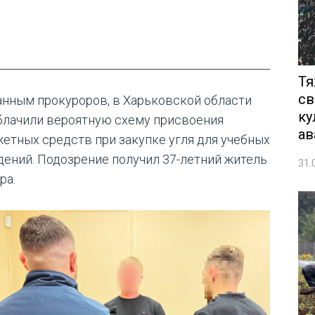
Тя
св
анным прокуроров, в Харьковской области
ку
блачили вероятную схему присвоения
ав
етных средств при закупке угля для учебных
дений. Подозрение получил 37-летний житель
31.
ра.