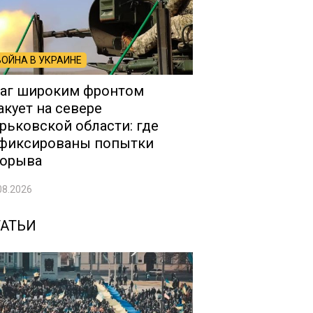
ВОЙНА В УКРАИНЕ
аг широким фронтом
акует на севере
рьковской области: где
фиксированы попытки
орыва
08.2026
ТАТЬИ