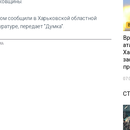
ковщины.
том сообщили в Харьковской областной
ратуре, передает "Думка".
Вр
ат
Ха
за
пр
07.
С