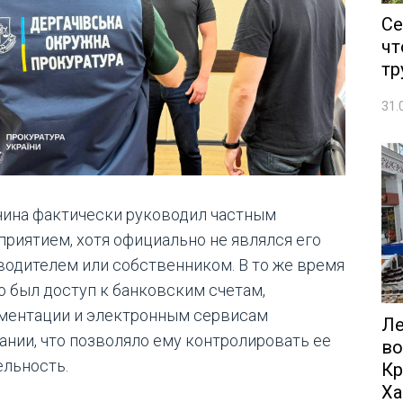
Се
чт
тр
31.
ина фактически руководил частным
приятием, хотя официально не являлся его
водителем или собственником. В то же время
го был доступ к банковским счетам,
ментации и электронным сервисам
Ле
ании, что позволяло ему контролировать ее
во
ельность.
Кр
Ха