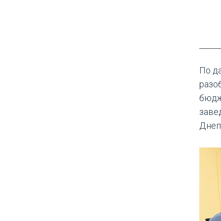
По д
разо
бюдж
заве
Днеп