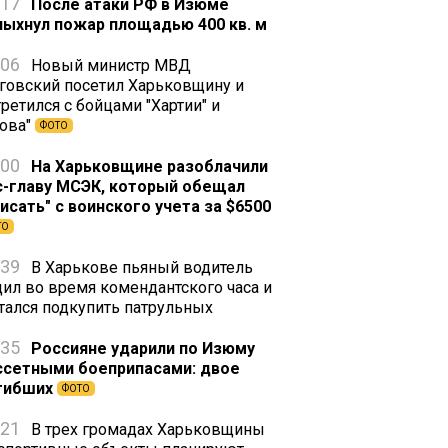
:17
После атаки РФ в Изюме
пыхнул пожар площадью 400 кв. м
:06
Новый министр МВД
говский посетил Харьковщину и
ретился с бойцами "Хартии" и
зова"
ФОТО
:00
На Харьковщине разоблачили
с-главу МСЭК, который обещал
писать" с воинского учета за $6500
ТО
:39
В Харькове пьяный водитель
дил во время комендантского часа и
тался подкупить патрульных
:35
Россияне ударили по Изюму
ссетными боеприпасами: двое
гибших
ФОТО
:21
В трех громадах Харьковщины