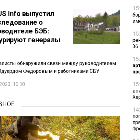
15
US Info выпустил
бо
им
следование о
оводителе БЭБ:
15
урируют генералы
ре
36
15
алисты обнаружили связи между руководителем
ар
Эдуардом Федоровым и работниками СБУ
пр
15
2023, 10:38
во
Хе
ВНОЕ
14
по
пря
фр