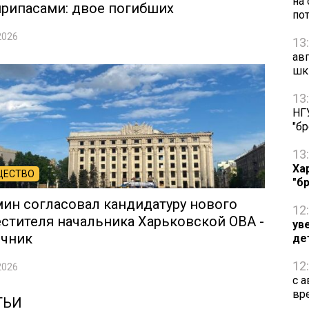
на
рипасами: двое погибших
по
2026
13
ав
шк
13
НГ
"б
13
Ха
ЩЕСТВО
"б
ин согласовал кандидатуру нового
12
стителя начальника Харьковской ОВА -
ув
очник
де
12
2026
с 
вр
ТЬИ