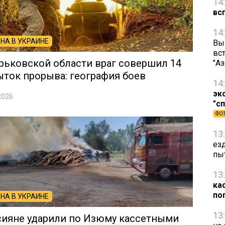
14
вс
14
НА В УКРАИНЕ
Вы
вст
рьковской области враг совершил 14
"А
ток прорыва: география боев
14
эк
2026
"с
ФО
13
ез
пы
13
ка
по
НА В УКРАИНЕ
13
сияне ударили по Изюму кассетными