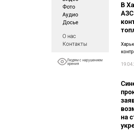
В Х
Фото
АЗС
Аудио
кон
Досье
топ
О нас
Контакты
Харьк
конт
Людям с нарушением
19.04.
зрения
Син
про
зая
воз
на 
укр