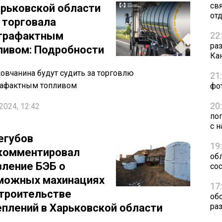
св
арьковской области
от
 торговала
трафактным
22
ра
ливом: Подробности
Ка
овчанина будут судить за торговлю
21
рафактным топливом
фо
20
2024, 12:42
по
с н
егубов
19
комментировал
обл
вление БЭБ о
сос
можных махинациях
17
строительстве
об
еплений в Харьковской области
ра