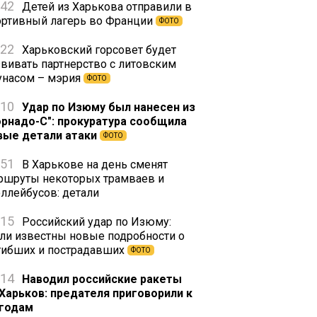
:42
Детей из Харькова отправили в
ортивный лагерь во Франции
ФОТО
:22
Харьковский горсовет будет
звивать партнерство с литовским
унасом – мэрия
ФОТО
:10
Удар по Изюму был нанесен из
орнадо-С": прокуратура сообщила
вые детали атаки
ФОТО
:51
В Харькове на день сменят
ршруты некоторых трамваев и
оллейбусов: детали
:15
Российский удар по Изюму:
али известны новые подробности о
гибших и пострадавших
ФОТО
:14
Наводил российские ракеты
 Харьков: предателя приговорили к
 годам