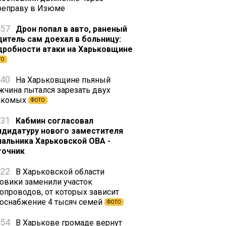
реправу в Изюме
:57
Дрон попал в авто, раненый
дитель сам доехал в больницу:
дробности атаки на Харьковщине
ТО
:40
На Харьковщине пьяный
жчина пытался зарезать двух
акомых
ФОТО
:31
Кабмин согласовал
ндидатуру нового заместителя
чальника Харьковской ОВА -
точник
:22
В Харьковской области
зовики заменили участок
зопроводов, от которых зависит
зоснабжение 4 тысяч семей
ФОТО
:54
В Харькове громаде вернут