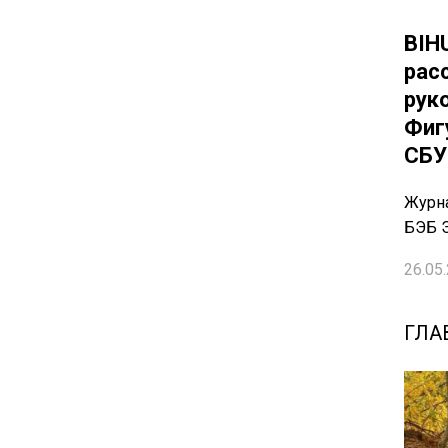
BIH
рас
рук
Фиг
СБУ
Журн
БЭБ 
26.05.
ГЛА