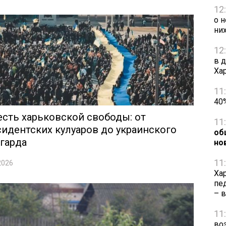
12
о 
ни
12
в 
Ха
11
40
сть харьковской свободы: от
11
идентских кулуаров до украинского
об
гарда
но
11
2026
Ха
пе
– 
11
во