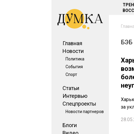
ТРЕ
ВОСС
Главн
БЭБ
Главная
Новости
Политика
Хар
События
воз
Спорт
бол
неу
Статьи
Интервью
Харьк
Спецпроекты
за ук
Новости партнеров
28.05.
Блоги
Видео