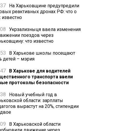
:37
На Харьковщине предупредили
новых реактивных дронах РФ: что о
х известно
:08
Укрзализныця ввела изменения
движении поездов через
рьковщину: что известно
:53
В Харькове школы посещают
% детей – мэрия
:47
В Харькове для водителей
щественного транспорта ввели
вые протоколы безопасности
:38
Новый учебный год в
рьковской области: зарплаты
дагогов вырастут на 20%, стипендии
вдвое
:09
В Харьковской области
зобновили движение через