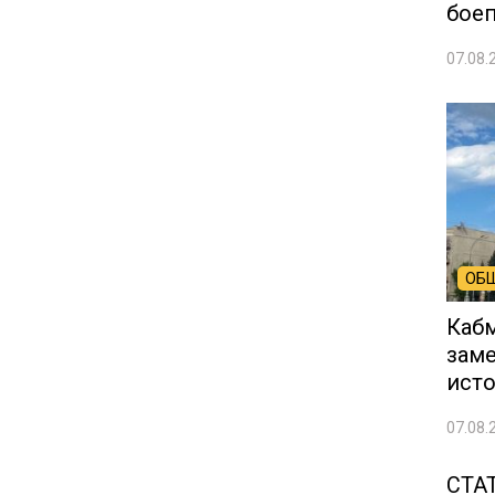
боеп
07.08.
ОБ
Кабм
заме
ист
07.08.
СТА