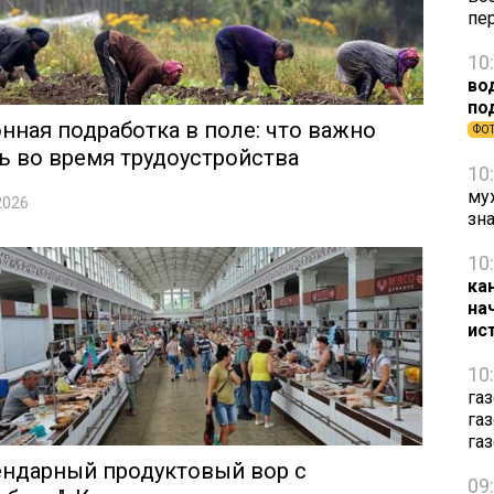
пе
10
во
по
нная подработка в поле: что важно
ФО
ь во время трудоустройства
10
му
2026
зн
10
ка
на
ис
10
га
га
га
ендарный продуктовый вор с
09