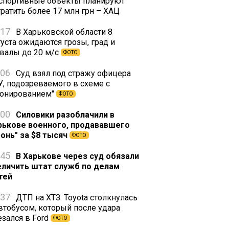
 спортивные объекты планируют
тратить более 17 млн грн – ХАЦ
:17
В Харьковской области 8
густа ожидаются грозы, град и
валы до 20 м/с
ФОТО
:06
Суд взял под стражу офицера
У, подозреваемого в схеме с
ронированием"
ФОТО
:00
Силовики разоблачили в
рькове военного, продававшего
ронь" за $8 тысяч
ФОТО
:45
В Харькове через суд обязали
еличить штат служб по делам
тей
:37
ДТП на ХТЗ: Toyota столкнулась
автобусом, который после удара
езался в Ford
ФОТО