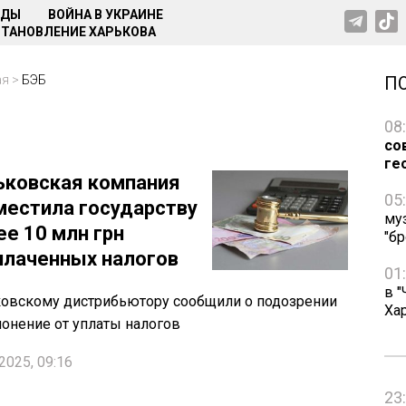
НДЫ
ВОЙНА В УКРАИНЕ
ТАНОВЛЕНИЕ ХАРЬКОВА
ая
>
БЭБ
П
08
со
ге
ьковская компания
05
местила государству
му
ее 10 млн грн
"бр
плаченных налогов
01
в "
овскому дистрибьютору сообщили о подозрении
Ха
лонение от уплаты налогов
2025, 09:16
23