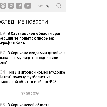
укр
|
рус
ОСЛЕДНИЕ НОВОСТИ
:09
В Харьковской области враг
вершил 14 попыток прорыва:
ография боев
:57
В Харькове академии дизайна и
зыкальному лицею продолжили
онь"
:34
Новый игровой номер Мудрика
Челси": почему футболист из
рьковской области выбрал №43
07.08.2026
:58
В Харьковской области