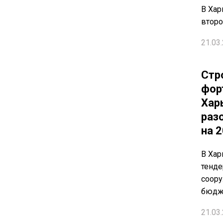
В Хар
второ
21.03.
Стр
фор
Хар
раз
на 2
В Хар
тенде
соору
бюдж
21.03.