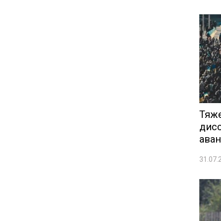
Тяже
дисс
аван
31.07.