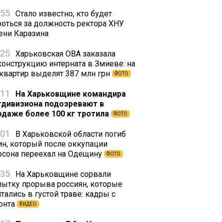
:55
Стало известно, кто будет
роться за должность ректора ХНУ
ени Каразина
:25
Харьковская ОВА заказала
конструкцию интерната в Змиеве: на
 квартир выделят 387 млн грн
ФОТО
:11
На Харьковщине командира
тдивизиона подозревают в
одаже более 100 кг тротила
ФОТО
:01
В Харьковской области погиб
ин, который после оккупации
рсона переехал на Одещину
ФОТО
:35
На Харьковщине сорвали
пытку прорыва россиян, которые
тались в густой траве: кадры с
онта
ВИДЕО