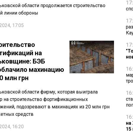
17
ьковской области продолжается строительство
сп
й линии обороны
17
2024, 17:05
ра
Ка
оительство
17
"Т
тификаций на
но
ьковщине: БЭБ
16
облачило махинацию
ма
0 млн грн
тр
ьковской области фирму, которая выиграла
16
ст
р на строительство фортификационных
по
жений, подозревают в махинациях из 20 млн грн
етных средств
16
на
2024, 16:20
15