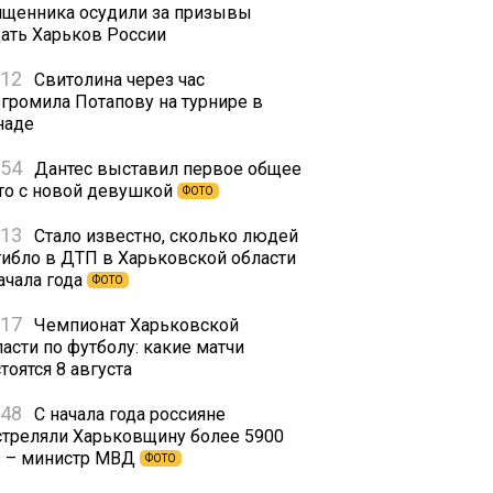
ященника осудили за призывы
дать Харьков России
:12
Свитолина через час
згромила Потапову на турнире в
наде
:54
Дантес выставил первое общее
то с новой девушкой
ФОТО
:13
Стало известно, сколько людей
гибло в ДТП в Харьковской области
ачала года
ФОТО
:17
Чемпионат Харьковской
асти по футболу: какие матчи
тоятся 8 августа
:48
С начала года россияне
стреляли Харьковщину более 5900
з – министр МВД
ФОТО