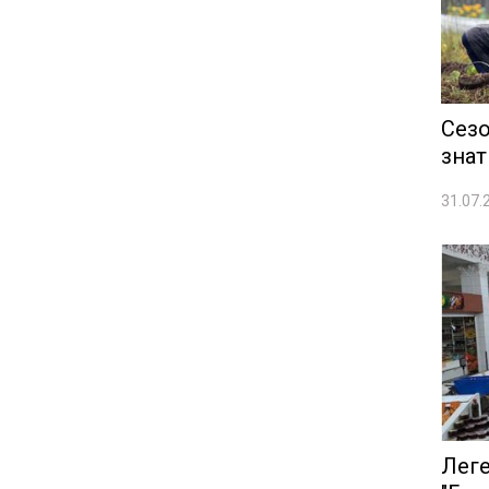
Сезо
знат
31.07.
Лег