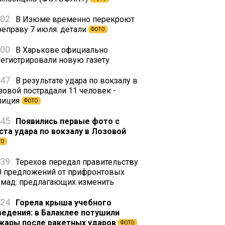
:02
В Изюме временно перекроют
реправу 7 июля: детали
ФОТО
:00
В Харькове официально
регистрировали новую газету
:47
В результате удара по вокзалу в
зовой пострадали 11 человек -
лиция
ФОТО
:45
Появились первые фото с
ста удара по вокзалу в Лозовой
ТО
:39
Терехов передал правительству
0 предложений от прифронтовых
омад: предлагающих изменить
:24
Горела крыша учебного
ведения: в Балаклее потушили
жары после ракетных ударов
ФОТО