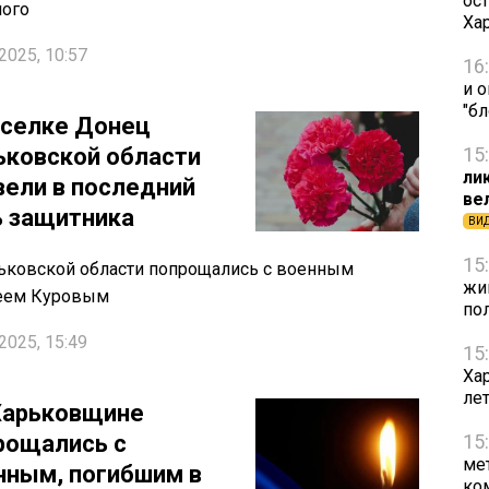
ост
ного
Ха
2025, 10:57
16
и 
"б
оселке Донец
ьковской области
15
ли
вели в последний
ве
ь защитника
ВИ
15
ьковской области попрощались с военным
жи
еем Куровым
по
2025, 15:49
15
Ха
ле
Харьковщине
рощались с
15
ме
нным, погибшим в
ко