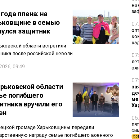
на
за
года плена: на
ьковщине в семью
07
нулся защитник
оп
ко
ка
ьковской области встретили
ника после российской неволи
07
ле
2026, 09:49
ож
07
арьковской области
за
де
ье погибшего
ме
итника вручили его
Ха
ен
05
пят
нецкой громаде Харьковщины передали
си
арственную награду семье погибшего военного
ФО