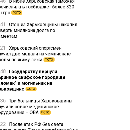
:46
В июле Харьковская таможня
речислила в госбюджет более 320
н грн
ФОТО
:41
Отец из Харьковщины накопил
тверть миллиона долга по
иментам
:21
Харьковский спортсмен
лучил две медали на чемпионате
ропы по жиму лежа
ФОТО
:48
Государству вернули
аринное скифское городище
оломак" и могильник на
рьковщине
ФОТО
:36
Три больницы Харьковщины
лучили новое медицинское
орудование – ОВА
ФОТО
:22
После атак РФ без света