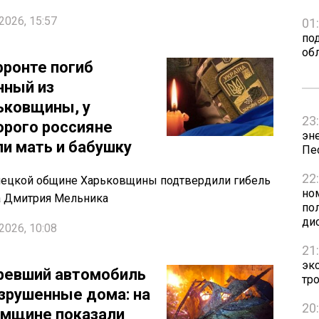
2026, 15:57
01
по
об
фронте погиб
нный из
ьковщины, у
23
орого россияне
эн
ли мать и бабушку
Пе
22
нецкой общине Харьковщины подтвердили гибель
но
а Дмитрия Мельника
пол
ди
2026, 10:08
21
эк
ревший автомобиль
тр
азрушенные дома: на
20
мщине показали