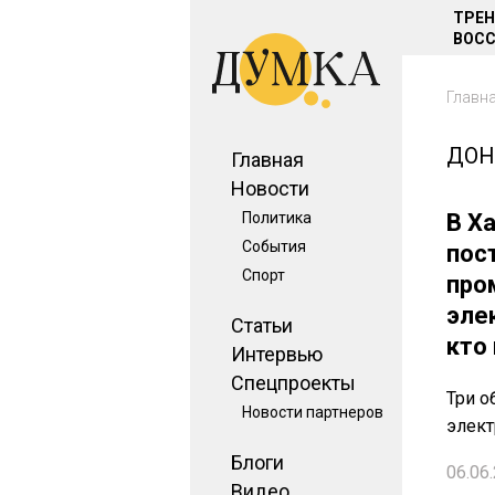
ТРЕ
ВОСС
Главн
ДОН
Главная
Новости
Политика
В Х
События
пос
Спорт
про
эле
Статьи
кто
Интервью
Спецпроекты
Три о
Новости партнеров
элек
Блоги
06.06.
Видео