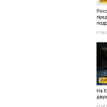
ВОЙ
Росс
пред
под
07.08.
ВОЙ
На 
двух
07.08.