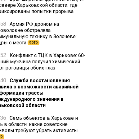
 севере Харьковской области: где
фиксированы попытки прорыва
:58
Армия РФ дроном на
товолокне обстреляла
ммунальную технику в Золочеве:
дры с места
ФОТО
:52
Конфликт с ТЦК в Харькове: 60-
тний мужчина получил химический
ог роговицы обоих глаз
:40
Служба восстановления
явила о возможности аварийной
формации трассы
ждународного значения в
рьковской области
:36
Семь объектов в Харькове и
ь в области: какие советские
мволы требуют убрать активисты
ТО