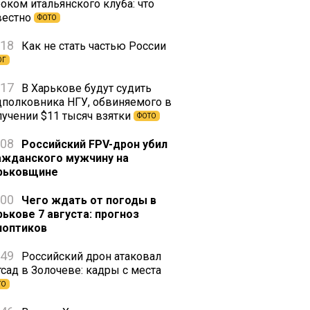
оком итальянского клуба: что
вестно
ФОТО
:18
Как не стать частью России
ОГ
:17
В Харькове будут судить
дполковника НГУ, обвиняемого в
лучении $11 тысяч взятки
ФОТО
:08
Российский FPV-дрон убил
ажданского мужчину на
рьковщине
:00
Чего ждать от погоды в
рькове 7 августа: прогноз
ноптиков
:49
Российский дрон атаковал
тсад в Золочеве: кадры с места
ТО