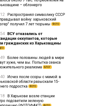
алось около 7 тыс. потребителей на
рьковщине – облэнерго
:12
Распространял символику СССР
оправдывал войну: харьковский
логер" получил 7 лет тюрьмы
ФОТО
:54
ВСУ отказались от
квидации оккупантов, которые
ли гражданских из Харьковщины
ДЕО
:49
Более половины людей в мире
вут хуже, чем вы. Попытка сеанса
ложительного реализма
БЛОГ
:40
Исчез после ссоры с мамой: в
рьковской области разыскали 15-
тнего подростка
ФОТО
:18
В Харькове возле станции
тро подсветили зеленую
мпозицию (ФОТОФАКТ)
ФОТО