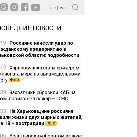
укр
|
рус
ОСЛЕДНИЕ НОВОСТИ
:19
Россияне нанесли удар по
ажданскому предприятию в
рьковской области: подробности
:12
Харьковчанка стала призером
мпионата мира по авиамодельному
орту
ФОТО
:39
Захватчики сбросили КАБ на
юм, произошел пожар – ГСЧС
:33
На Харьковщине россияне
шили жизни двух мирных жителей,
е 18 – пострадали
ФОТО
:06
Враг широким фронтом атакует