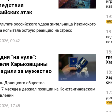
игр
ледствия
из
сийских атак
19
БЛ
ультате российского удара жительница Изюмского
а испытала острую реакцию на стресс
18
по
2026, 09:42
по
18
дня "на нуле":
гр
Ха
еля Харьковщины
радили за мужество
18
Ха
си
ль Донецкого общества
 7 месяцев держал позиции на Константиновском
17
авлении
де
ФО
2026, 17:48