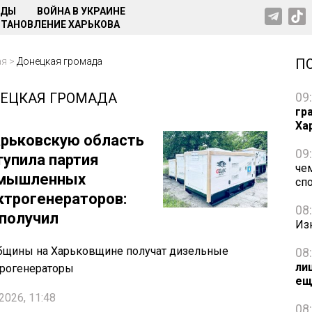
НДЫ
ВОЙНА В УКРАИНЕ
ТАНОВЛЕНИЕ ХАРЬКОВА
ая
>
Донецкая громада
П
ЕЦКАЯ ГРОМАДА
09
гр
Ха
арьковскую область
09
тупила партия
че
мышленных
сп
ктрогенераторов:
08
 получил
Из
бщины на Харьковщине получат дизельные
08
ли
трогенераторы
ещ
2026, 11:48
08