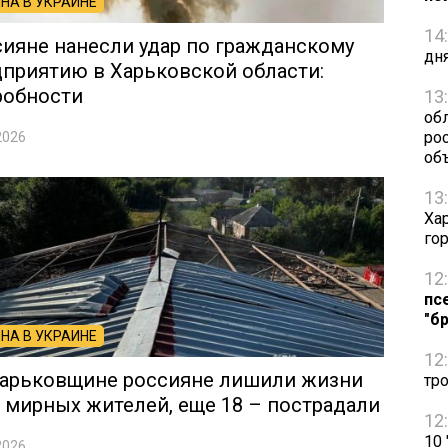
НА В УКРАИНЕ
14
ияне нанесли удар по гражданскому
дня
приятию в Харьковской области:
робности
13
об
ро
2026
об
13
Ха
го
12
пс
"б
НА В УКРАИНЕ
12
Харьковщине россияне лишили жизни
тр
 мирных жителей, еще 18 – пострадали
12
10
2026