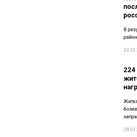
пос
рос
В рез
район
29.03.
224 
жит
наг
Жите
более
напр
28.03.