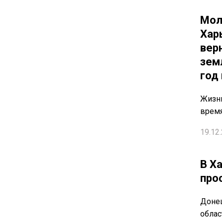
Мол
Хар
вер
зем
год
Жизнь
время
19.12.
В Х
про
Донец
облас