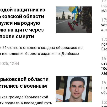
17
пе
одой защитник из
мл
ьковской области
17
нулся на родную
че
лю на щите через
ал
 после смерти
17
по
 21-летнего старшего солдата оборвалась во
Ев
 выполнения боевого задания на Донбассе
16
2025, 12:44
ст
"К
Ха
арьковской области
16
стились с военным
по
об
кая громада Харьковской
16
ти провела в последний путь