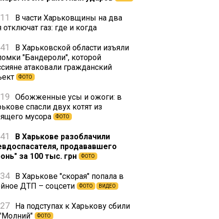
:11
В части Харьковщины на два
 отключат газ: где и когда
:41
В Харьковской области изъяли
ломки "Бандероли", которой
ссияне атаковали гражданский
ъект
ФОТО
:19
Обожженные усы и ожоги: в
рькове спасли двух котят из
рящего мусора
ФОТО
:41
В Харькове разоблачили
евдоспасателя, продававшего
ронь" за 100 тыс. грн
ФОТО
:34
В Харькове "скорая" попала в
ойное ДТП – соцсети
ФОТО
ВИДЕО
:27
На подступах к Харькову сбили
 "Молний"
ФОТО