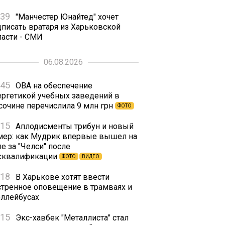
:39
"Манчестер Юнайтед" хочет
дписать вратаря из Харьковской
ласти - СМИ
06.08.2026
:45
ОВА на обеспечение
ергетикой учебных заведений в
сочине перечислила 9 млн грн
ФОТО
:15
Аплодисменты трибун и новый
мер: как Мудрик впервые вышел на
е за "Челси" после
сквалификации
ФОТО
ВИДЕО
:18
В Харькове хотят ввести
стренное оповещение в трамваях и
оллейбусах
:15
Экс-хавбек "Металлиста" стал