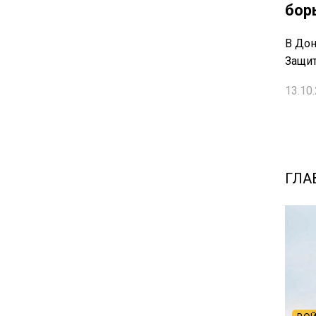
бор
В Дон
Защи
13.10.
ГЛА