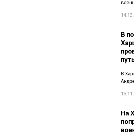
воен
14.12.
В п
Хар
про
пут
В Хар
Андр
15.11.
На 
поп
вое