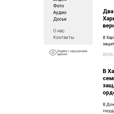
Фото
Два 
Аудио
Хар
Досье
вер
О нас
Контакты
В Хар
защит
Людям с нарушением
09.05.
зрения
В Х
сем
защ
орд
В До
госуд