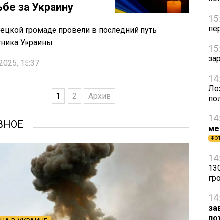
ьбе за Украину
15
пе
ецкой громаде провели в последний путь
тника Украины
15
за
2025, 15:37
14
Ло
1
2
Архив
по
14
ВНОЕ
ме
ФО
14
13
гр
14
за
по