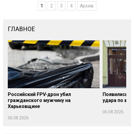
1
2
3
4
Архив
ГЛАВНОЕ
Российский FPV-дрон убил
Появились п
гражданского мужчину на
удара по вок
Харьковщине
06.08.2026
06.08.2026