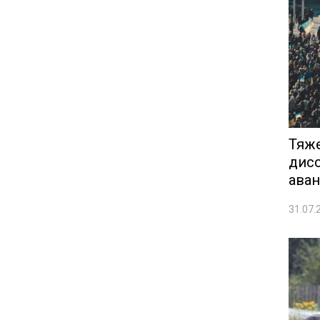
Тяже
дисс
аван
31.07.