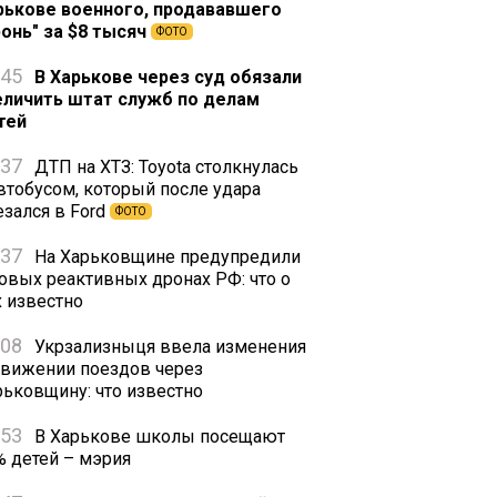
рькове военного, продававшего
ронь" за $8 тысяч
ФОТО
:45
В Харькове через суд обязали
еличить штат служб по делам
тей
:37
ДТП на ХТЗ: Toyota столкнулась
автобусом, который после удара
езался в Ford
ФОТО
:37
На Харьковщине предупредили
новых реактивных дронах РФ: что о
х известно
:08
Укрзализныця ввела изменения
движении поездов через
рьковщину: что известно
:53
В Харькове школы посещают
% детей – мэрия