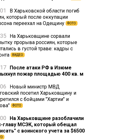
:01
В Харьковской области погиб
ин, который после оккупации
рсона переехал на Одещину
ФОТО
:35
На Харьковщине сорвали
пытку прорыва россиян, которые
тались в густой траве: кадры с
онта
ВИДЕО
:17
После атаки РФ в Изюме
пыхнул пожар площадью 400 кв. м
:06
Новый министр МВД
говский посетил Харьковщину и
ретился с бойцами "Хартии" и
зова"
ФОТО
:00
На Харьковщине разоблачили
с-главу МСЭК, который обещал
писать" с воинского учета за $6500
ТО