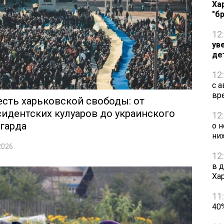
Ха
"б
12
ув
де
12
с 
вр
сть харьковской свободы: от
идентских кулуаров до украинского
12
гарда
о 
ни
2026
12
в 
Ха
11
40