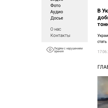
Фото
В У
Аудио
доб
Досье
тон
О нас
Контакты
Украи
стать
Людям с нарушением
17.06.
зрения
ГЛА