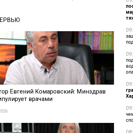
по
ма
тя
ЕРВЬЮ
09
за
по
09
по
во
оп
09
гр
тор Евгений Комаровский: Минздрав
Ха
ипулирует врачами
09
2026
че
сп
08