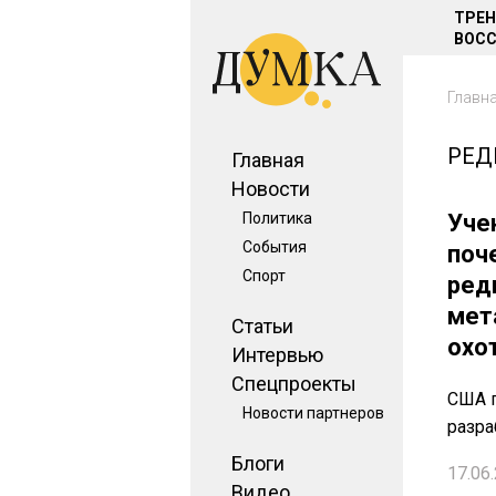
ТРЕ
ВОСС
Главн
РЕД
Главная
Новости
Политика
Уче
События
поч
Спорт
ред
мет
Статьи
охо
Интервью
Спецпроекты
США г
Новости партнеров
разра
Блоги
17.06.
Видео