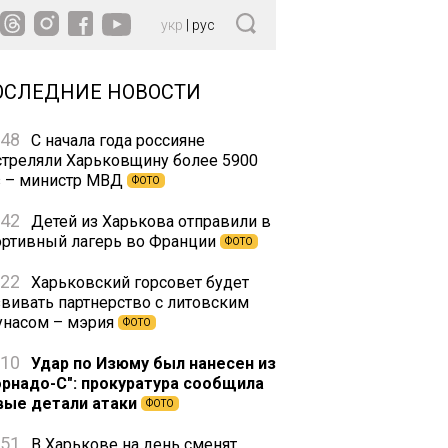
укр
|
рус
ОСЛЕДНИЕ НОВОСТИ
:48
С начала года россияне
стреляли Харьковщину более 5900
з – министр МВД
ФОТО
:42
Детей из Харькова отправили в
ортивный лагерь во Франции
ФОТО
:22
Харьковский горсовет будет
звивать партнерство с литовским
унасом – мэрия
ФОТО
:10
Удар по Изюму был нанесен из
орнадо-С": прокуратура сообщила
вые детали атаки
ФОТО
:51
В Харькове на день сменят