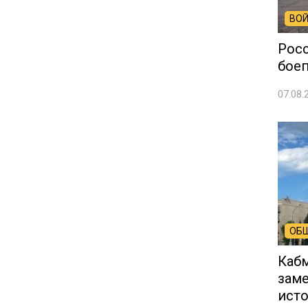
ВОЙ
Рос
боеп
07.08.
ОБ
Кабм
заме
ист