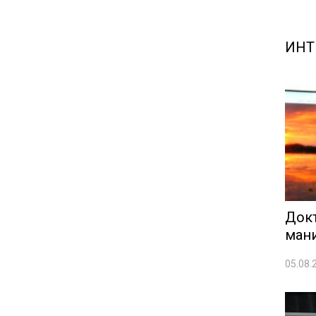
ИНТ
Док
ман
05.08.