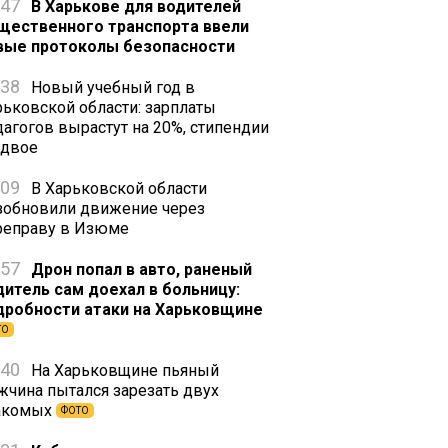
:47
В Харькове для водителей
щественного транспорта ввели
вые протоколы безопасности
:38
Новый учебный год в
рьковской области: зарплаты
дагогов вырастут на 20%, стипендии
вдвое
:09
В Харьковской области
зобновили движение через
реправу в Изюме
:57
Дрон попал в авто, раненый
дитель сам доехал в больницу:
дробности атаки на Харьковщине
ТО
:40
На Харьковщине пьяный
жчина пытался зарезать двух
акомых
ФОТО