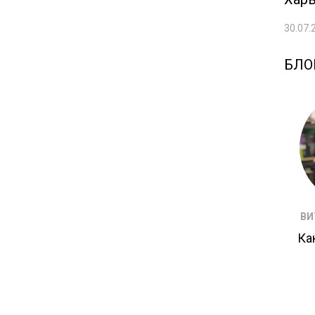
30.07.
БЛО
ВИ
Ка