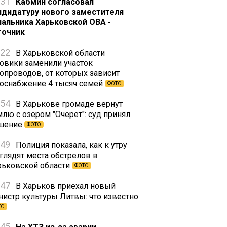
:31
Кабмин согласовал
ндидатуру нового заместителя
чальника Харьковской ОВА -
точник
:22
В Харьковской области
зовики заменили участок
зопроводов, от которых зависит
зоснабжение 4 тысяч семей
ФОТО
:54
В Харькове громаде вернут
млю с озером "Очерет": суд принял
шение
ФОТО
:49
Полиция показала, как к утру
глядят места обстрелов в
рьковской области
ФОТО
:47
В Харьков приехал новый
нистр культуры Литвы: что известно
ТО
:45