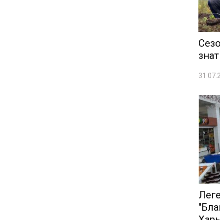
Сезо
знат
31.07.
Лег
"Бла
Хар