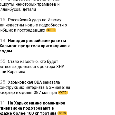
ршруты некоторых трамваев и
оллейбусов: детали
:15
Российский удар по Изюму:
али известны новые подробности о
гибших и пострадавших
ФОТО
:14
Наводил российские ракеты
 Харьков: предателя приговорили к
 годам
:55
Стало известно, кто будет
роться за должность ректора ХНУ
ени Каразина
:25
Харьковская ОВА заказала
конструкцию интерната в Змиеве: на
 квартир выделят 387 млн грн
ФОТО
:11
На Харьковщине командира
тдивизиона подозревают в
одаже более 100 кг тротила
ФОТО