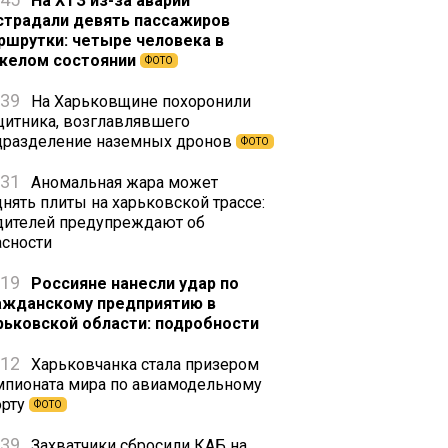
На ХТЗ из-за аварии
страдали девять пассажиров
ршрутки: четыре человека в
желом состоянии
ФОТО
:39
На Харьковщине похоронили
щитника, возглавлявшего
дразделение наземных дронов
ФОТО
:31
Аномальная жара может
днять плиты на харьковской трассе:
дителей предупреждают об
асности
:19
Россияне нанесли удар по
ажданскому предприятию в
рьковской области: подробности
:12
Харьковчанка стала призером
мпионата мира по авиамодельному
орту
ФОТО
:39
Захватчики сбросили КАБ на