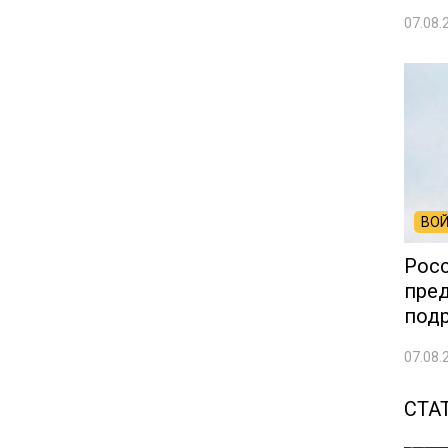
07.08.
ВОЙ
Росс
пред
под
07.08.
СТА