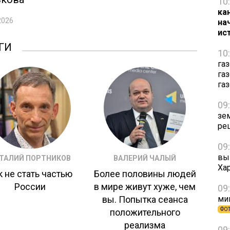
10
ка
2026
на
ис
ГИ
10
га
га
га
09
зе
ре
09
вы
ТАЛИЙ ПОРТНИКОВ
ВАЛЕРИЙ ЧАЛЫЙ
Ха
к не стать частью
Более половины людей
России
в мире живут хуже, чем
09
вы. Попытка сеанса
ми
ФО
положительного
реализма
09