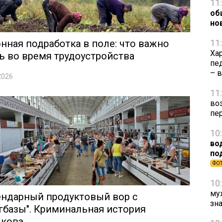
11
об
но
нная подработка в поле: что важно
11
Ха
ь во время трудоустройства
пе
– 
2026
11
во
пе
10
во
по
ФО
10
му
ендарный продуктовый вор с
зн
гбазы". Криминальная история
ькова