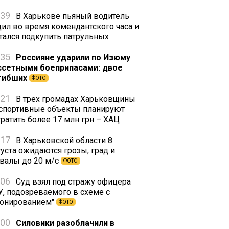
:39
В Харькове пьяный водитель
дил во время комендантского часа и
тался подкупить патрульных
:35
Россияне ударили по Изюму
ссетными боеприпасами: двое
гибших
ФОТО
:21
В трех громадах Харьковщины
 спортивные объекты планируют
тратить более 17 млн грн – ХАЦ
:17
В Харьковской области 8
густа ожидаются грозы, град и
валы до 20 м/с
ФОТО
:06
Суд взял под стражу офицера
У, подозреваемого в схеме с
ронированием"
ФОТО
:00
Силовики разоблачили в