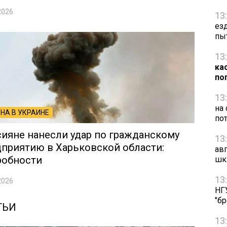
2026
13
ез
пы
13
ка
по
13
на
НА В УКРАИНЕ
по
ияне нанесли удар по гражданскому
13
приятию в Харьковской области:
ав
робности
шк
13
2026
НГ
"б
ТЬИ
13