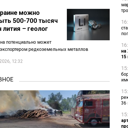
ма
тр
краине можно
ыть 500-700 тысяч
16
н лития – геолог
ст
по
на потенциально может
16
 экспортером редкоземельных металлов
на
15
2026, 12:32
15
бо
ВНОЕ
им
15
ре
36
15
ар
пр