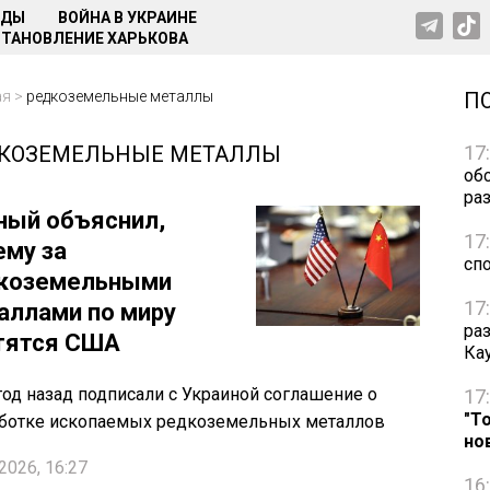
НДЫ
ВОЙНА В УКРАИНЕ
ТАНОВЛЕНИЕ ХАРЬКОВА
ая
>
редкоземельные металлы
П
КОЗЕМЕЛЬНЫЕ МЕТАЛЛЫ
17
об
ра
ный объяснил,
17
ему за
сп
коземельными
17
аллами по миру
ра
тятся США
Ка
од назад подписали с Украиной соглашение о
17
"Т
ботке ископаемых редкоземельных металлов
но
2026, 16:27
16