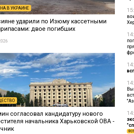
НА В УКРАИНЕ
15
во
сияне ударили по Изюму кассетными
Хе
рипасами: двое погибших
14
по
2026
пря
фр
14
вс
14
Вы
вст
ЩЕСТВО
"А
14
ин согласовал кандидатуру нового
эк
стителя начальника Харьковской ОВА -
"с
очник
ФО