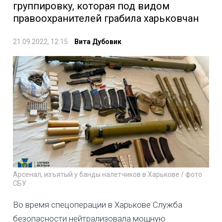
группировку, которая под видом
правоохранителей грабила харьковчан
21.09.2022, 12:15
Вита Дубовик
Арсенал, изъятый у банды налетчиков в Харькове / фото
СБУ
Во время спецоперации в Харькове Служба
безопасности нейтрализовала мощную