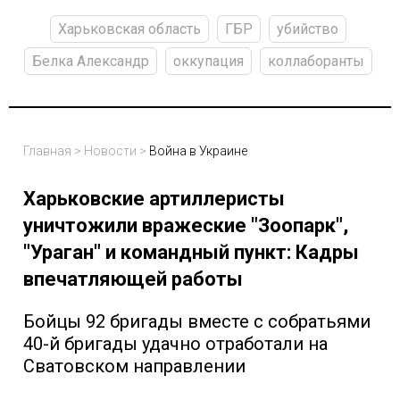
Харьковская область
ГБР
убийство
Белка Александр
оккупация
коллаборанты
Главная
>
Новости
>
Война в Украине
Харьковские артиллеристы
уничтожили вражеские "Зоопарк",
"Ураган" и командный пункт: Кадры
впечатляющей работы
Бойцы 92 бригады вместе с собратьями
40-й бригады удачно отработали на
Сватовском направлении