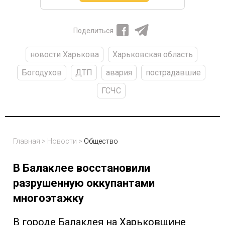
Поделиться
новости Харькова
Харьковская область
Богодухов
ДТП
авария
пострадавшие
ГСЧС
Главная
>
Новости
>
Общество
В Балаклее восстановили
разрушенную оккупантами
многоэтажку
В городе Балаклея на Харьковщине