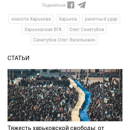
Поделиться
новости Харькова
Харьков
ракетный удар
Харьковская ВГА
Олег Синегубов
Синегубов Олег Васильевич
СТАТЬИ
Тяжесть харьковской свободы: от