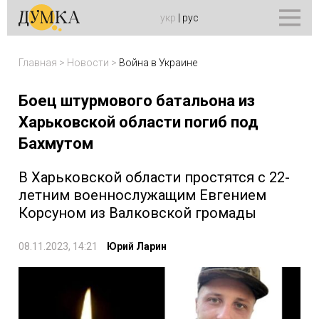
укр
|
рус
Главная
>
Новости
>
Война в Украине
Боец штурмового батальона из
Харьковской области погиб под
Бахмутом
В Харьковской области простятся с 22-
летним военнослужащим Евгением
Корсуном из Валковской громады
08.11.2023, 14:21
Юрий Ларин