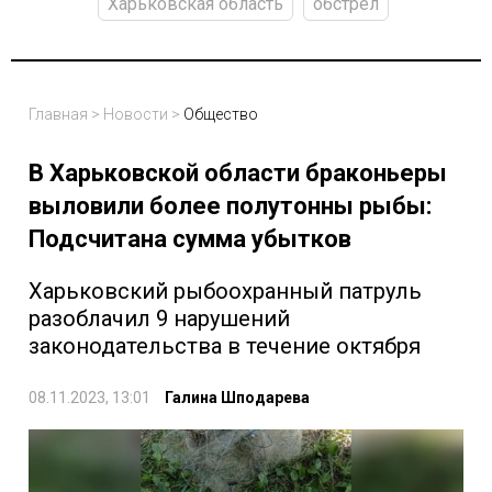
Харьковская область
обстрел
Главная
>
Новости
>
Общество
В Харьковской области браконьеры
выловили более полутонны рыбы:
Подсчитана сумма убытков
Харьковский рыбоохранный патруль
разоблачил 9 нарушений
законодательства в течение октября
08.11.2023, 13:01
Галина Шподарева