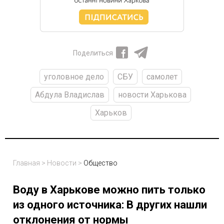
Поделиться
уголовное дело
СБУ
самолет
Абдула Владислав
новости Харькова
Харьков
Главная
>
Новости
>
Общество
Воду в Харькове можно пить только
из одного источника: В других нашли
отклонения от нормы