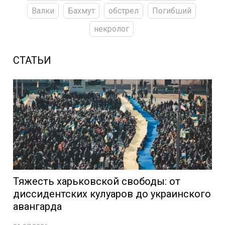
Валки
Бахмут
обстрел
Погибший
некролог
СТАТЬИ
Тяжесть харьковской свободы: от
диссидентских кулуаров до украинского
авангарда