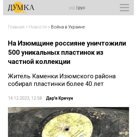
укр
|
рус
Главная
>
Новости
>
Война в Украине
На Изюмщине россияне уничтожили
500 уникальных пластинок из
частной коллекции
Житель Каменки Изюмского района
собирал пластинки более 40 лет
14.12.2023, 12:58
Дар'я Кричун