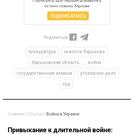
Поделиться
прокуратура
новости Харькова
Харьковская область
война
государственная измена
уголовное дело
суд
Главная
>
Статьи
>
Война в Украине
Привыкание к длительной войне: