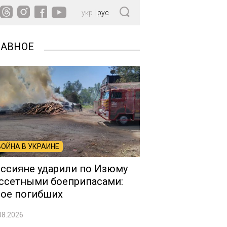
укр
|
рус
ЛАВНОЕ
ВОЙНА В УКРАИНЕ
ссияне ударили по Изюму
ссетными боеприпасами:
ое погибших
08.2026