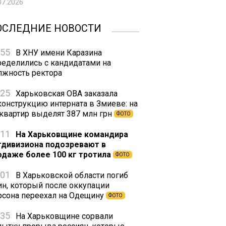
07.2026
ОСЛЕДНИЕ НОВОСТИ
:55
В ХНУ имени Каразина
ределились с кандидатами на
лжность ректора
:25
Харьковская ОВА заказала
конструкцию интерната в Змиеве: на
 квартир выделят 387 млн грн
ФОТО
:11
На Харьковщине командира
тдивизиона подозревают в
одаже более 100 кг тротила
ФОТО
:01
В Харьковской области погиб
ин, который после оккупации
рсона переехал на Одещину
ФОТО
:35
На Харьковщине сорвали