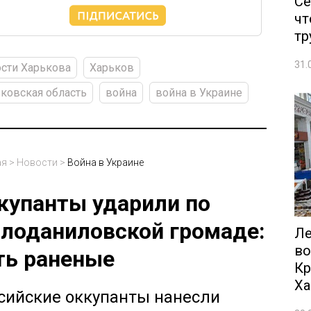
Се
чт
тр
31.
сти Харькова
Харьков
ковская область
война
война в Украине
ая
>
Новости
>
Война в Украине
купанты ударили по
лоданиловской громаде:
Ле
во
ть раненые
Кр
Ха
сийские оккупанты нанесли