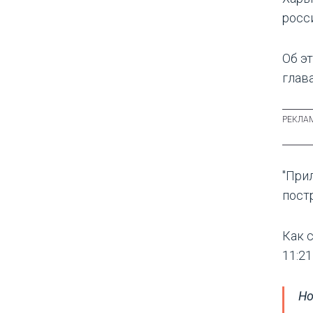
росс
Об э
глав
"При
пост
Как с
11:2
Но