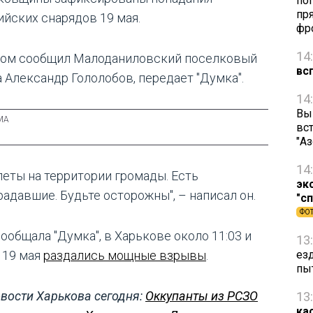
по
пря
ийских снарядов 19 мая.
фр
14
том сообщил Малоданиловский поселковый
вс
а Александр Гололобов, передает "Думка".
14
Вы
вст
"А
14
леты на территории громады. Есть
эк
радавшие. Будьте осторожны", – написал он.
"с
ФО
ообщала "Думка", в Харькове около 11:03 и
13
1 19 мая
раздались мощные взрывы
.
ез
пы
вости Харькова сегодня:
Оккупанты из РСЗО
13
ка