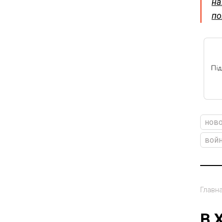
на
по
ново
войн
Главн
В 