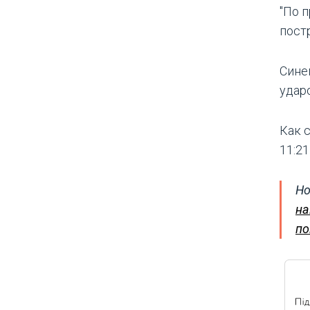
"По 
пост
Сине
удар
Как с
11:2
Но
на
по