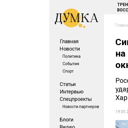
ТРЕ
ВОСС
Главн
Си
Главная
Новости
на
Политика
ок
События
Спорт
Рос
Статьи
уда
Интервью
Хар
Спецпроекты
Новости партнеров
19.05.
Блоги
Видео