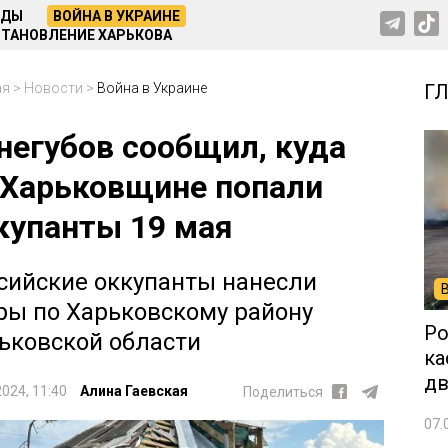
НДЫ
ВОЙНА В УКРАИНЕ
ТАНОВЛЕНИЕ ХАРЬКОВА
ая
>
Новости
>
Война в Украине
Г
негубов сообщил, куда
 Харьковщине попали
купанты 19 мая
сийские оккупанты нанесли
ры по Харьковскому району
Ро
ьковской области
ка
дв
2024, 11:40
Алина Гаевская
Поделиться
07.