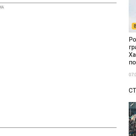
Ро
гр
Ха
по
07.
С