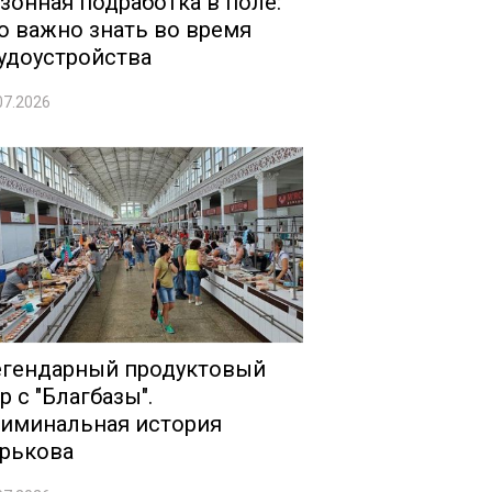
зонная подработка в поле:
о важно знать во время
удоустройства
07.2026
гендарный продуктовый
р с "Благбазы".
иминальная история
рькова