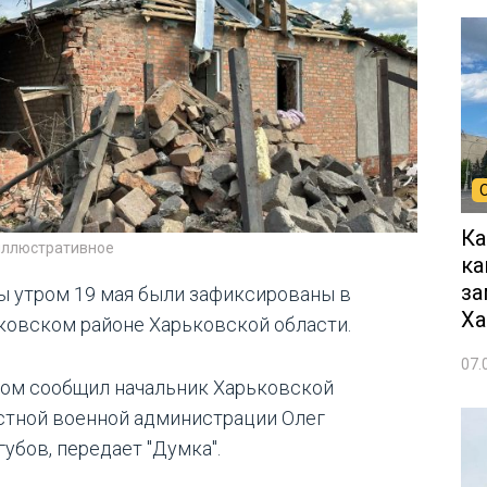
Ка
иллюстративное
ка
за
ы утром 19 мая были зафиксированы в
Ха
ковском районе Харьковской области.
07.
том сообщил начальник Харьковской
стной военной администрации Олег
губов, передает "Думка".