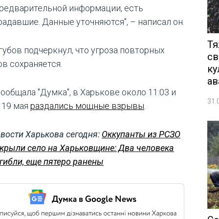
предварительной информации, есть
радавшие. Данные уточняются", – написал он.
Тя
губов подчеркнул, что угроза повторных
св
ов сохраняется.
ку
ав
ообщала "Думка", в Харькове около 11:03 и
31.
1 19 мая
раздались мощные взрывы
.
вости Харькова сегодня:
Оккупанты из РСЗО
крыли село на Харьковщине: Два человека
гибли, еще пятеро ранены