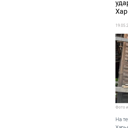
уда
Хар
19.05.
Фото 
На т
Харь