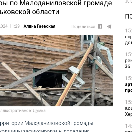
30.
ры по Малоданиловской громаде
ьковской области
П
2024, 11:29
Алина Гаевская
Поделиться
15
оп
до
15
ре
36
15
ар
пр
15
во
иллюстративное: Думка
Хе
ерритории Малоданиловской громады
14
ковщины зафиксированы попадания