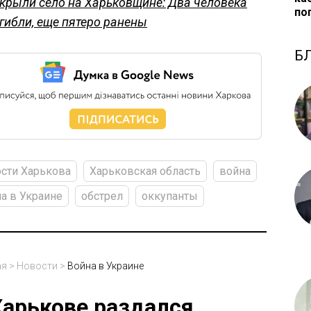
крыли село на Харьковщине: Два человека
по
гибли, еще пятеро ранены
Б
сти Харькова
Харьковская область
война
а в Украине
обстрел
оккупанты
ая
>
Новости
>
Война в Украине
Харькове раздался