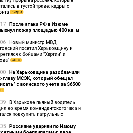
пытку прорыва россиян, которые
тались в густой траве: кадры с
онта
ВИДЕО
:17
После атаки РФ в Изюме
пыхнул пожар площадью 400 кв. м
:06
Новый министр МВД
говский посетил Харьковщину и
ретился с бойцами "Хартии" и
зова"
ФОТО
:00
На Харьковщине разоблачили
с-главу МСЭК, который обещал
писать" с воинского учета за $6500
ТО
:39
В Харькове пьяный водитель
дил во время комендантского часа и
тался подкупить патрульных
:35
Россияне ударили по Изюму
ссетными боеприпасами: двое