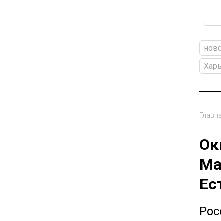
ново
Харь
Главн
Ок
Ма
Ес
Рос