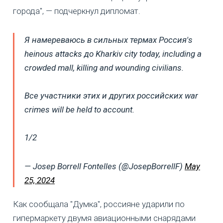
города", — подчеркнул дипломат.
Я намереваюсь в сильных термах Россия's
heinous attacks до Kharkiv city today, including a
crowded mall, killing and wounding civilians.
Все участники этих и других российских war
crimes will be held to account.
1/2
— Josep Borrell Fontelles (@JosepBorrellF)
May
25, 2024
Как сообщала "Думка", россияне ударили по
гипермаркету двумя авиационными снарядами