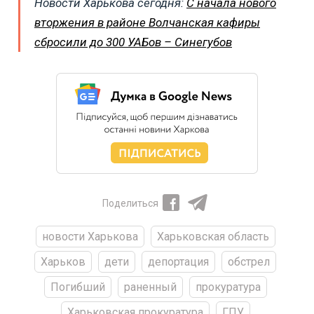
Новости Харькова сегодня:
С начала нового
вторжения в районе Волчанская кафиры
сбросили до 300 УАБов – Синегубов
Поделиться
новости Харькова
Харьковская область
Харьков
дети
депортация
обстрел
Погибший
раненный
прокуратура
Харьковская прокуратура
ГПУ