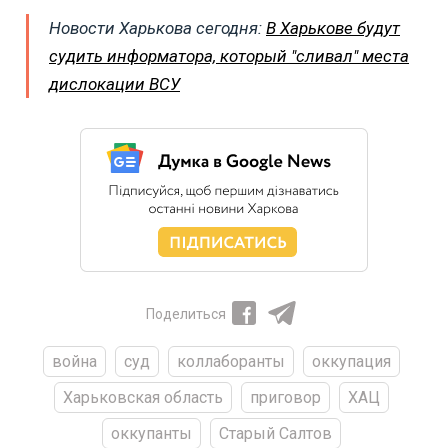
Новости Харькова сегодня:
В Харькове будут
судить информатора, который "сливал" места
дислокации ВСУ
Поделиться
война
суд
коллаборанты
оккупация
Харьковская область
приговор
ХАЦ
оккупанты
Старый Салтов