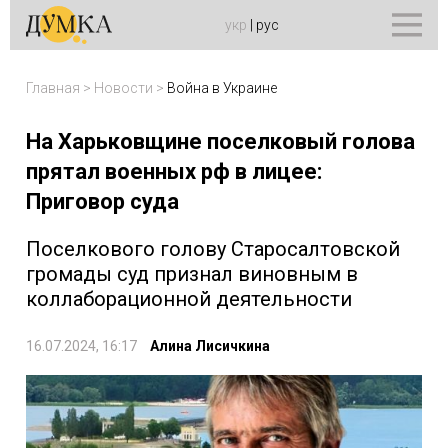
укр
|
рус
Главная
>
Новости
>
Война в Украине
На Харьковщине поселковый голова
прятал военных рф в лицее:
Приговор суда
Поселкового голову Старосалтовской
громады суд признал виновным в
коллаборационной деятельности
16.07.2024, 16:17
Алина Лисичкина