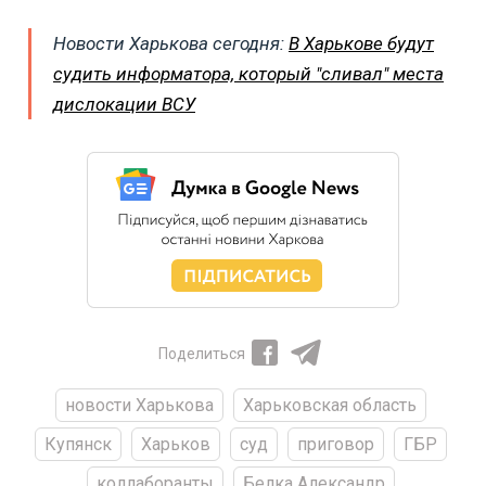
Новости Харькова сегодня:
В Харькове будут
судить информатора, который "сливал" места
дислокации ВСУ
Поделиться
новости Харькова
Харьковская область
Купянск
Харьков
суд
приговор
ГБР
коллаборанты
Белка Александр