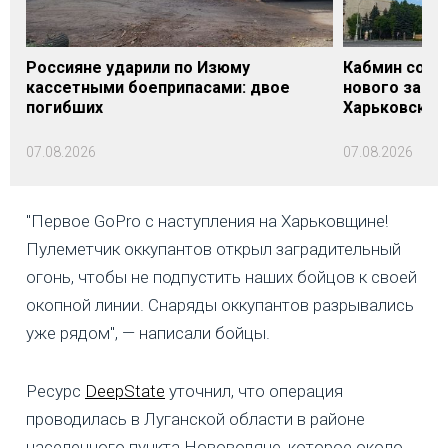
Россияне ударили по Изюму
Кабмин согл
кассетными боеприпасами: двое
нового заме
погибших
Харьковской 
07.08.2026
07.08.2026
"Первое GoPro с наступления на Харьковщине!
Пулеметчик оккупантов открыл заградительный
огонь, чтобы не подпустить наших бойцов к своей
окопной линии. Снаряды оккупантов разрывались
уже рядом", — написали бойцы.
Ресурс
DeepState
уточнил, что операция
проводилась в Луганской области в районе
населенного пункта Нововодяне, которое около