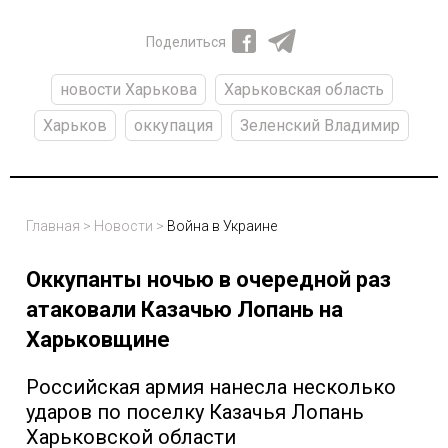
Поделиться
новости Харькова
Харьковская область
Харьков
оккупация
Зеленский Владимир
Главная
>
Новости
>
Война в Украине
Оккупанты ночью в очередной раз
атаковали Казачью Лопань на
Харьковщине
Российская армия нанесла несколько
ударов по поселку Казачья Лопань
Харьковской области