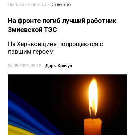
Главная
>
Новости
>
Общество
На фронте погиб лучший работник
Змиевской ТЭС
На Харьковщине попрощаются с
павшим героем
05.09.2024, 09:12
Дар'я Кричун