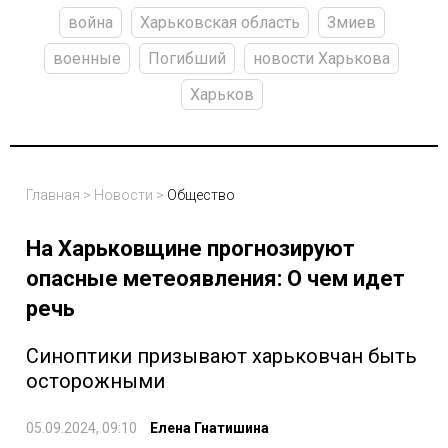
война
Харьковская область
Змиев
военные
Погибший
новости Харькова
Харьков
Главная
>
Новости
>
Общество
На Харьковщине прогнозируют
опасные метеоявления: О чем идет
речь
Синоптики призывают харьковчан быть
осторожными
05.09.2024, 09:10
Елена Гнатишина