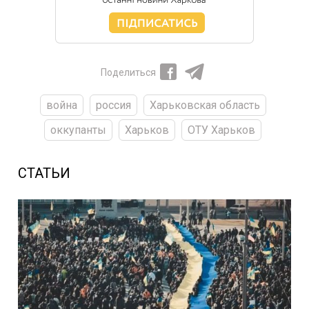
Поделиться
война
россия
Харьковская область
оккупанты
Харьков
ОТУ Харьков
СТАТЬИ