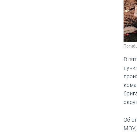
Погибш
В пят
пунк
прои
кома
бриг
округ
Об э
МОУ,