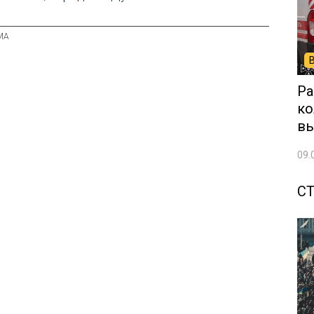
Ра
ко
вы
09.
С