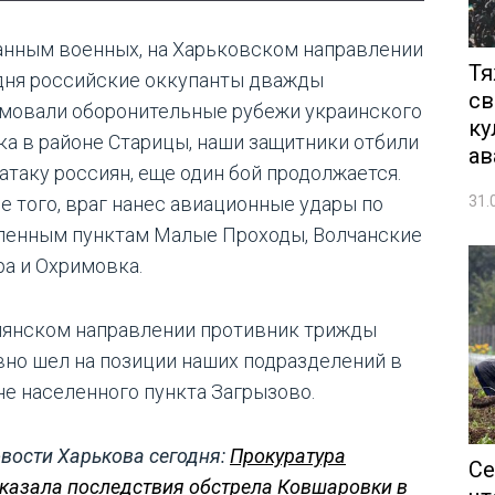
анным военных, на Харьковском направлении
Тя
дня российские оккупанты дважды
св
мовали оборонительные рубежи украинского
ку
ка в районе Старицы, наши защитники отбили
ав
 атаку россиян, еще один бой продолжается.
31.
е того, враг нанес авиационные удары по
ленным пунктам Малые Проходы, Волчанские
ра и Охримовка.
пянском направлении противник трижды
вно шел на позиции наших подразделений в
не населенного пункта Загрызово.
вости Харькова сегодня:
Прокуратура
Се
казала последствия обстрела Ковшаровки в