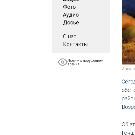
Фото
Аудио
Досье
О нас
Контакты
Людям с нарушением
зрения
Иллюс
Сего
обст
райо
Возр
Об э
Генш