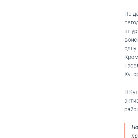
По д
сего
штур
войс
одну
Кром
насе
Хуто
В Ку
акти
райо
Но
по