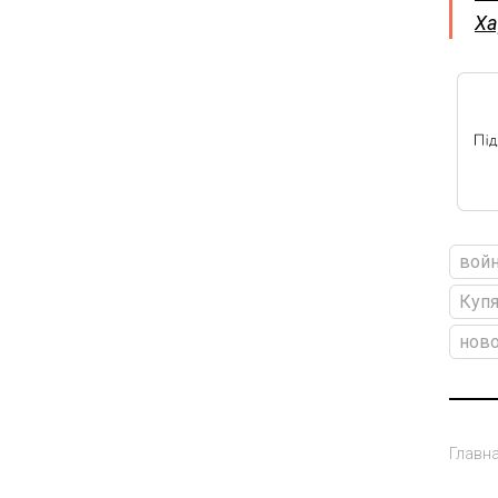
Ха
войн
Куп
ново
Главн