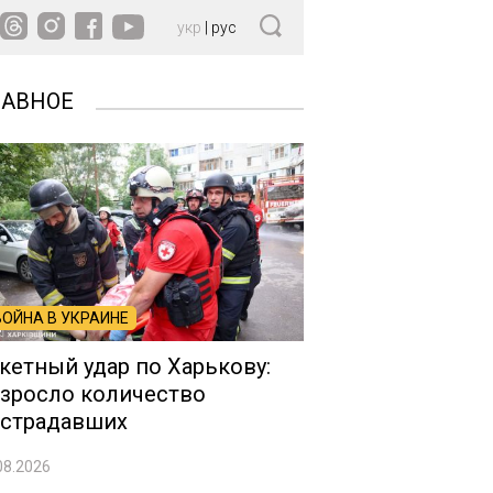
укр
|
рус
ЛАВНОЕ
ВОЙНА В УКРАИНЕ
кетный удар по Харькову:
зросло количество
страдавших
08.2026