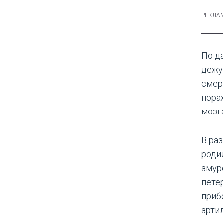
По д
дежу
смер
пора
мозг
В ра
роди
амур
пете
приб
арти