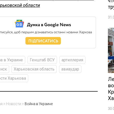
чт
рьковской области
тр
31.
а в Украине
Генштаб ВСУ
артиллерия
янск
Харьковская область
авиаудар
сти Харькова
Ле
во
Кр
Ха
ая
>
Новости
>
Война в Украине
30.