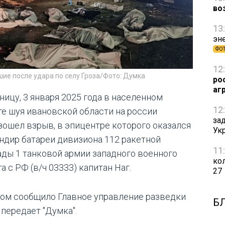
во
13
эн
ФО
12
ие после удара по селу Гроза/Фото: Думка
ро
аг
ницу, 3 января 2025 года в населенном
12
те шуя ивановской области на россии
за
зошел взрыв, в эпицентре которого оказался
Ук
ндир батареи дивизиона 112 ракетной
11
ады 1 танковой армии западного военного
ко
а с РФ (в/ч 03333) капитан Наг.
27
том сообщило Главное управление разведки
Б
 передает "Думка".