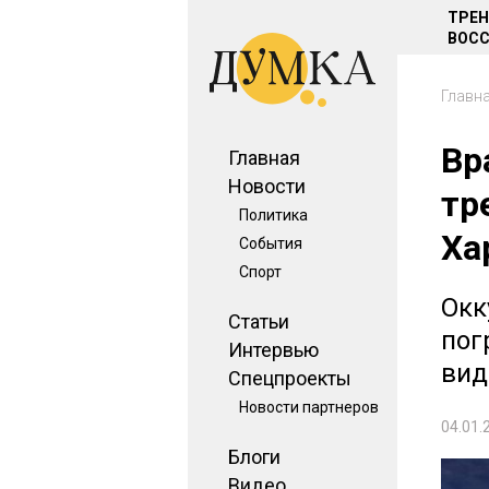
ТРЕ
ВОСС
Главн
Вр
Главная
Новости
тр
Политика
Ха
События
Спорт
Окк
Статьи
пог
Интервью
вид
Спецпроекты
Новости партнеров
04.01.
Блоги
Видео