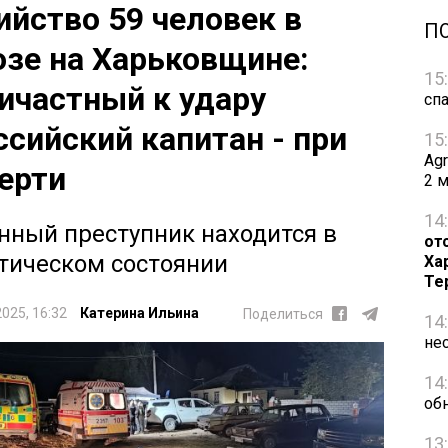
ийство 59 человек в
П
озе на Харьковщине:
15
ичастный к удару
сп
ссийский капитан - при
15
Ag
ерти
2 
14
нный преступник находится в
от
тическом состоянии
Ха
Те
2025, 16:32
Катерина Ильина
Поделиться
14
не
14
об
13