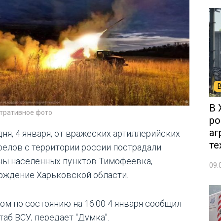
В 
тративное фото
ро
аг
дня, 4 января, от вражеских артиллерийских
те
релов с территории россии пострадали
ны населенных пунктов Тимофеевка,
09.
ождение Харьковской области.
том по состоянию на 16:00 4 января сообщил
таб ВСУ, передает "Думка".