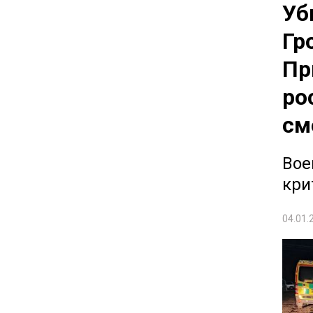
Уб
Гр
Пр
ро
см
Вое
кри
04.01.