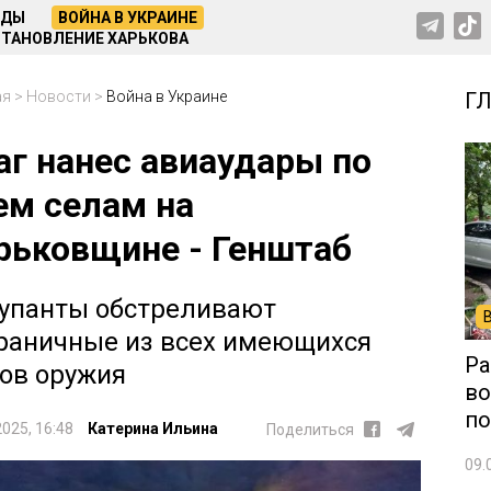
НДЫ
ВОЙНА В УКРАИНЕ
ТАНОВЛЕНИЕ ХАРЬКОВА
ая
>
Новости
>
Война в Украине
Г
аг нанес авиаудары по
ем селам на
рьковщине - Генштаб
упанты обстреливают
раничные из всех имеющихся
Ра
ов оружия
во
по
2025, 16:48
Катерина Ильина
Поделиться
09.