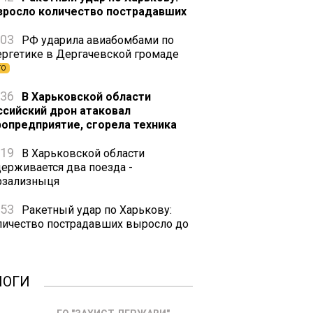
зросло количество пострадавших
:03
РФ ударила авиабомбами по
ергетике в Дергачевской громаде
ТО
:36
В Харьковской области
ссийский дрон атаковал
ропредприятие, сгорела техника
:19
В Харьковской области
держивается два поезда -
рзализныця
:53
Ракетный удар по Харькову:
личество пострадавших выросло до
ЛОГИ