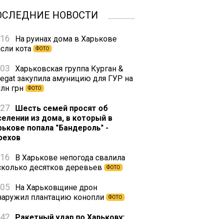
ОСЛЕДНИЕ НОВОСТИ
:16
На руинах дома в Харькове
асли кота
ФОТО
:03
Харьковская группа Курган &
regat закупила амуницию для ГУР на
млн грн
ФОТО
:27
Шесть семей просят об
селении из дома, в который в
рькове попала "Бандероль" -
рехов
:16
В Харькове непогода свалила
сколько десятков деревьев
ФОТО
:05
На Харьковщине дрон
наружил плантацию конопли
ФОТО
:42
Ракетный удар по Харькову: