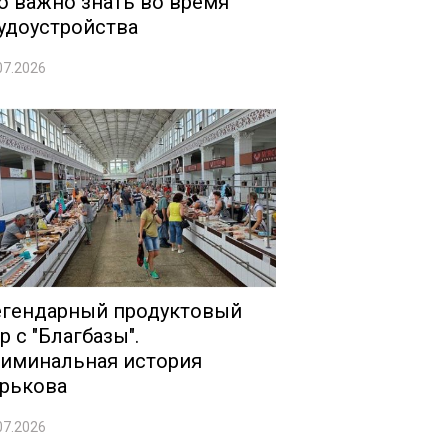
о важно знать во время
удоустройства
07.2026
гендарный продуктовый
р с "Благбазы".
иминальная история
рькова
07.2026