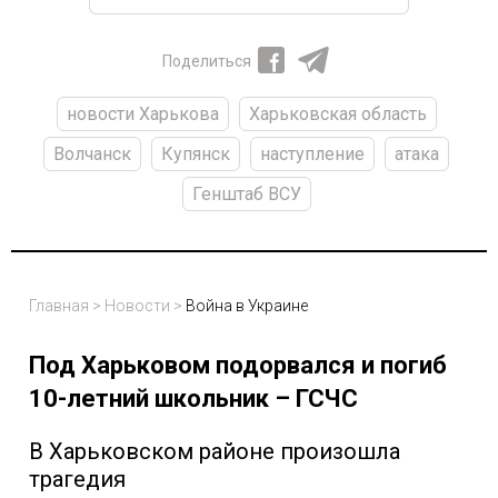
Поделиться
новости Харькова
Харьковская область
Волчанск
Купянск
наступление
атака
Генштаб ВСУ
Главная
>
Новости
>
Война в Украине
Под Харьковом подорвался и погиб
10-летний школьник – ГСЧС
В Харьковском районе произошла
трагедия