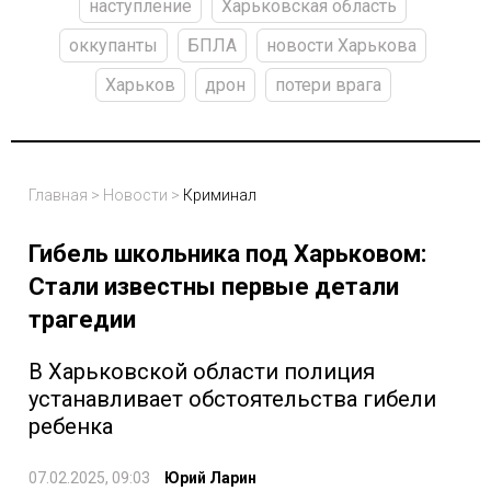
наступление
Харьковская область
оккупанты
БПЛА
новости Харькова
Харьков
дрон
потери врага
Главная
>
Новости
>
Криминал
Гибель школьника под Харьковом:
Стали известны первые детали
трагедии
В Харьковской области полиция
устанавливает обстоятельства гибели
ребенка
07.02.2025, 09:03
Юрий Ларин