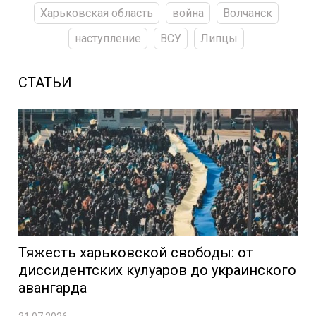
Харьковская область
война
Волчанск
наступление
ВСУ
Липцы
СТАТЬИ
Тяжесть харьковской свободы: от
диссидентских кулуаров до украинского
авангарда