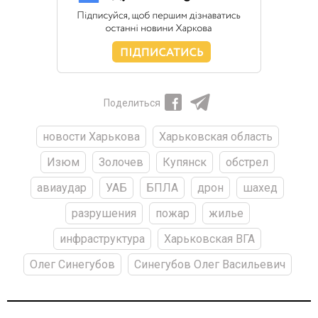
Поделиться
новости Харькова
Харьковская область
Изюм
Золочев
Купянск
обстрел
авиаудар
УАБ
БПЛА
дрон
шахед
разрушения
пожар
жилье
инфраструктура
Харьковская ВГА
Олег Синегубов
Синегубов Олег Васильевич