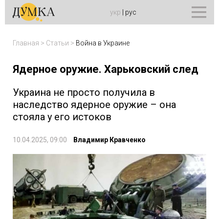
укр
|
рус
Главная
>
Статьи
>
Война в Украине
Ядерное оружие. Харьковский след
Украина не просто получила в
наследство ядерное оружие – она
стояла у его истоков
10.04.2025, 09:00
Владимир Кравченко