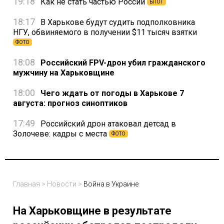
19:18
Как не стать частью России
БЛОГ
18:17
В Харькове будут судить подполковника
НГУ, обвиняемого в получении $11 тысяч взятки
ФОТО
18:08
Российский FPV-дрон убил гражданского
мужчину на Харьковщине
18:00
Чего ждать от погоды в Харькове 7
августа: прогноз синоптиков
17:49
Российский дрон атаковал детсад в
Золочеве: кадры с места
ФОТО
Главная
>
Новости
>
Война в Украине
На Харьковщине в результате