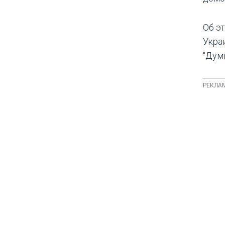
Об э
Укра
"Думк