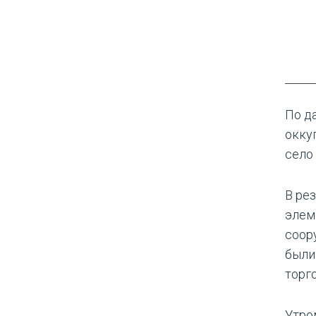
По д
окку
село
В ре
элем
соор
были
торг
Утро