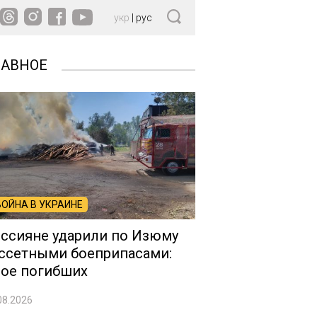
укр
|
рус
ЛАВНОЕ
ВОЙНА В УКРАИНЕ
ссияне ударили по Изюму
ссетными боеприпасами:
ое погибших
08.2026