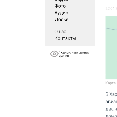
Фото
22.04.
Аудио
Досье
О нас
Контакты
Людям с нарушением
зрения
Карта
В Ха
авиа
два 
домо