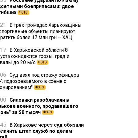
Россияне ударили по Изюму
ссетными боеприпасами: двое
гибших
ФОТО
:21
В трех громадах Харьковщины
 спортивные объекты планируют
тратить более 17 млн грн – ХАЦ
:17
В Харьковской области 8
густа ожидаются грозы, град и
валы до 20 м/с
ФОТО
:06
Суд взял под стражу офицера
У, подозреваемого в схеме с
ронированием"
ФОТО
:00
Силовики разоблачили в
рькове военного, продававшего
ронь" за $8 тысяч
ФОТО
:45
В Харькове через суд обязали
еличить штат служб по делам
тей