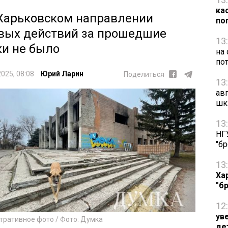
ка
Харьковском направлении
по
вых действий за прошедшие
13
ки не было
на
по
2025, 08:08
Юрий Ларин
Поделиться
13
ав
шк
13
НГ
"б
13
Ха
"б
12
ув
тративное фото / Фото: Думка
де