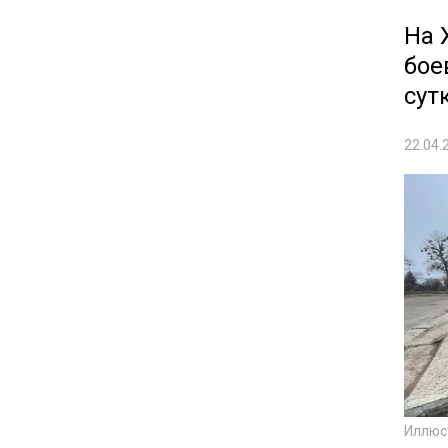
На 
бое
сут
22.04.
Иллюс