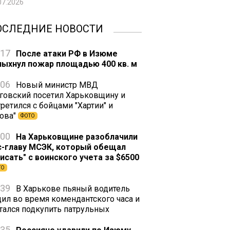
07.2026
ОСЛЕДНИЕ НОВОСТИ
:17
После атаки РФ в Изюме
пыхнул пожар площадью 400 кв. м
:06
Новый министр МВД
говский посетил Харьковщину и
ретился с бойцами "Хартии" и
зова"
ФОТО
:00
На Харьковщине разоблачили
с-главу МСЭК, который обещал
писать" с воинского учета за $6500
ТО
:39
В Харькове пьяный водитель
дил во время комендантского часа и
тался подкупить патрульных
:35