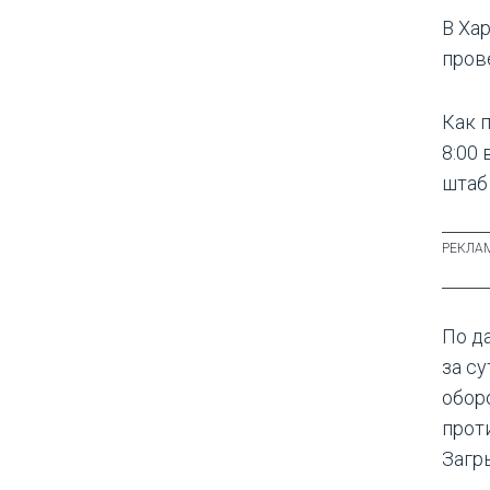
В Ха
пров
Как 
8:00
штаб
По д
за с
обор
прот
Загр