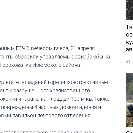
Тя
св
ку
анным ГСЧС, вечером вчера, 21 апреля,
ав
панты сбросили управляемые авиабомбы на
31.
 Гороховатка Изюмского района.
зультате попаданий горели конструктивные
енты разрушенного хозяйственного
ужения и гаража на площади 100 м кв. Также
 повреждены 4 частных домовладения и
овый павильон почтового отделения.
м 22 апреля вражеская авиация снова