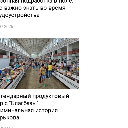
зонная подработка в поле:
о важно знать во время
удоустройства
07.2026
гендарный продуктовый
р с "Благбазы".
иминальная история
рькова