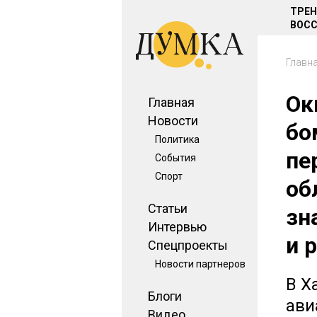
ТРЕ
ВОСС
Главн
Ок
Главная
Новости
бо
Политика
пе
События
Спорт
об
Статьи
зн
Интервью
и 
Спецпроекты
Новости партнеров
В Х
Блоги
ави
Видео