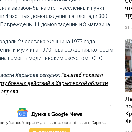
Се
чт
сила авиабомбы на этот населенный пункт.
тр
ли 4 частных домовладения на площади 300
. Повреждены 11 домовладений и 3 магазина.
31.
радали 2 человека: женщина 1977 года
ения и мужчина 1970 года рождения, которым
ана помощь медицинским расчетом ГСЧС.
вости Харькова сегодня:
Генштаб показал
рту боевых действий в Харьковской области
 апреля
Ле
во
Кр
Ха