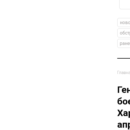
ново
обст
ран
Главн
Ге
бо
Ха
ап