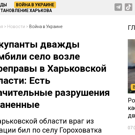
НДЫ
ВОЙНА В УКРАИНЕ
ТАНОВЛЕНИЕ ХАРЬКОВА
ая
>
Новости
>
Война в Украине
Г
купанты дважды
мбили село возле
реправы в Харьковской
ласти: Есть
ачительные разрушения
Ро
раненные
ка
дв
арьковской области враг из
07.
ации бил по селу Гороховатка