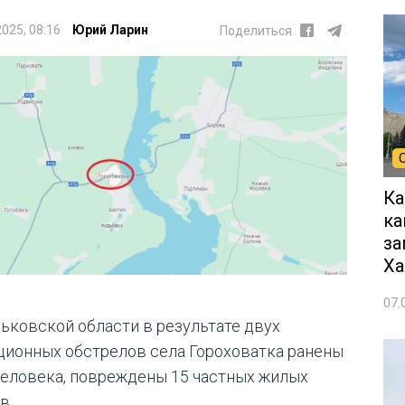
2025, 08:16
Юрий Ларин
Поделиться
Ка
ка
за
Ха
07.
рьковской области в результате двух
ционных обстрелов села Гороховатка ранены
человека, повреждены 15 частных жилых
в.