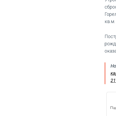
сбро
Горе
кв.м
Пост
рожд
оказ
Но
ка
21