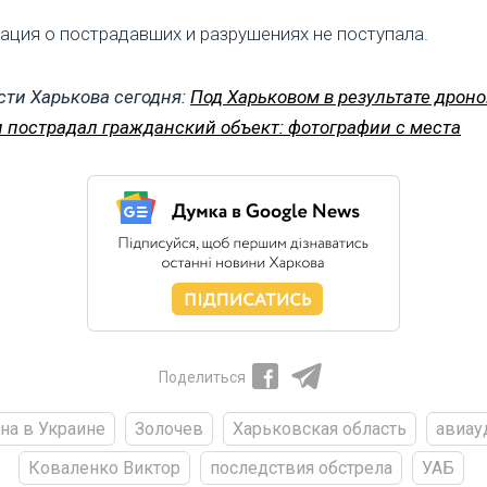
ция о пострадавших и разрушениях не поступала.
сти Харькова сегодня:
Под Харьковом в результате дрон
и пострадал гражданский объект: фотографии с места
Поделиться
на в Украине
Золочев
Харьковская область
авиау
Коваленко Виктор
последствия обстрела
УАБ