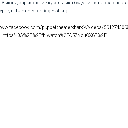
 8 июня, харьковские кукольники будут играть оба спекта
рге, в Turmtheater Regensburg.
/www.facebook.com/puppettheaterkharkiv/videos/561274306
rl=https%3A%2F%2Ffb.watch%2FA57NquQX8E%2F