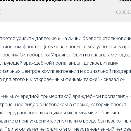
6
08.08.2
ытается усилить давление и на линии боевого столкновени
ционном фронте. Цель ясна - попытаться усложнить пр
тования Сил обороны Украины. Один из главных методов
ствующей враждебной пропаганды - дискредитация
риальных центров комплектования и социальной поддерж
 для этого и к откровенным фейкам также", - сказал он.
анным, очередной пример такой враждебной пропаганды 
траненное видео с человеком в форме, который просит
я перед военнослужащими и их семьями и обвиняет
вание в принуждении к исполнению вроде бы незаконны
в. При этом заявляется, что этот неустановленный челове