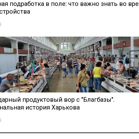
ая подработка в поле: что важно знать во вр
стройства
6
арный продуктовый вор с "Благбазы".
нальная история Харькова
6