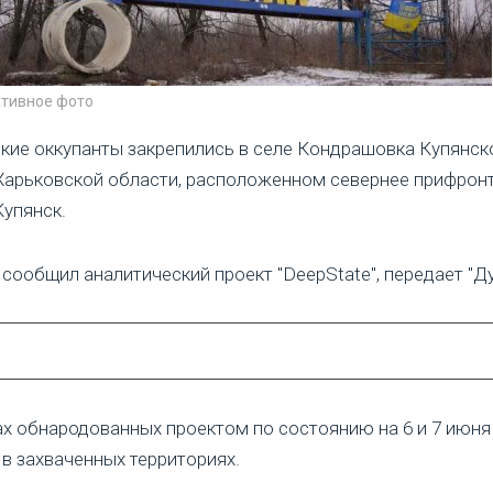
тивное фото
кие оккупанты закрепились в селе Кондрашовка Купянск
Харьковской области, расположенном севернее прифрон
Купянск.
 сообщил аналитический проект "DeepState", передает "Ду
ах обнародованных проектом по состоянию на 6 и 7 июня
 в захваченных территориях.