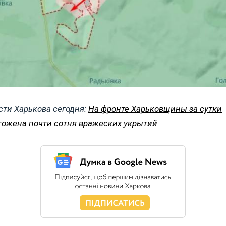
сти Харькова сегодня:
На фронте Харьковщины за сутки
тожена почти сотня вражеских укрытий