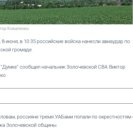
ктор Коваленко
 8 июня, в 10:35 российские войска нанесли авиаудар по
ской громаде.
 "Думке" сообщил начальник Золочевской СВА Виктор
ко.
словам, россияне тремя УАБами попали по окрестностям 
ка Золочевской общины.