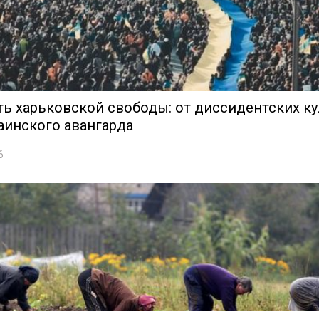
ь харьковской свободы: от диссидентских ку
аинского авангарда
6