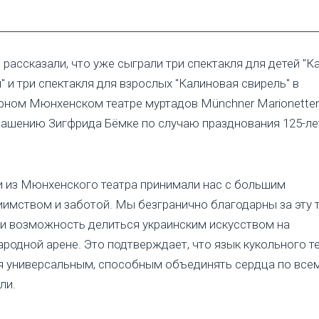
 рассказали, что уже сыграли три спектакля для детей "К
" и три спектакля для взрослых "Калиновая свирель" в
рном Мюнхенском театре муртадов Münchner Marionetten
лашению Зигфрида Бёмке по случаю празднования 125-ле
и из Мюнхенского театра принимали нас с большим
иимством и заботой. Мы безгранично благодарны за эту 
 и возможность делиться украинским искусством на
родной арене. Это подтверждает, что язык кукольного т
я универсальным, способным объединять сердца по всем
ли.