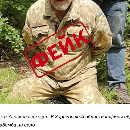
сти Харькова сегодня:
В Харьковской области кафиры с
иабомба на село