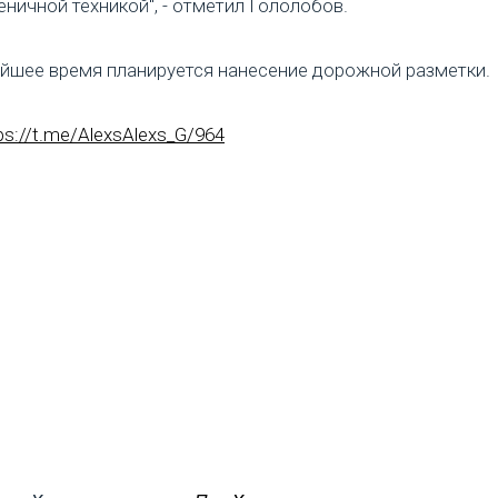
еничной техникой", - отметил Гололобов.
йшее время планируется нанесение дорожной разметки.
ps://t.me/AlexsAlexs_G/964