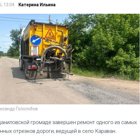
5, 13:04
Катерина Ильина
ександр Гололобов
аниловской громаде завершен ремонт одного из самых
нных отрезков дороги, ведущей в село Караван.