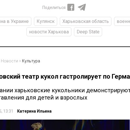
Поделиться
на в Украине
Купянск
Харьковская область
воен
новости Харькова
Deep State
>
Новости
>
Культура
овский театр кукол гастролирует по Герм
мании харьковские кукольники демонстрирую
авления для детей и взрослых
5, 13:31
Катерина Ильина