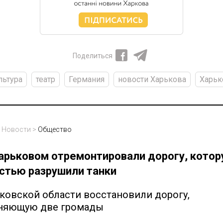
Поделиться
льтура
театр
Германия
новости Харькова
Харьк
>
Новости
>
Общество
арьковом отремонтировали дорогу, кото
стью разрушили танки
ковской области восстановили дорогу,
няющую две громады