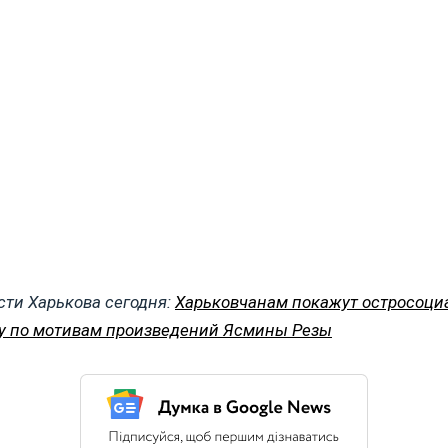
сти Харькова сегодня:
Харьковчанам покажут остросоц
у по мотивам произведений Ясмины Резы