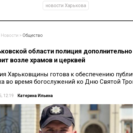
новости Харькова
>
Новости
>
Общество
ьковской области полиция дополнительно
ит возле храмов и церквей
ия Харьковщины готова к обеспечению публи
ка во время богослужений ко Дню Святой Тр
5, 12:19
Катерина Ильина