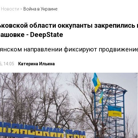
>
Новости
>
Война в Украине
ьковской области оккупанты закрепились 
ашовке - DeepState
пянском направлении фиксируют продвижение
5, 14:05
Катерина Ильина