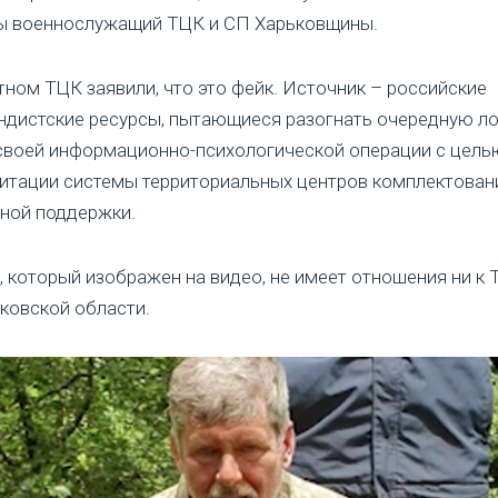
ы военнослужащий ТЦК и СП Харьковщины.
тном ТЦК заявили, что это фейк. Источник – российские
ндистские ресурсы, пытающиеся разогнать очередную л
своей информационно-психологической операции с цель
итации системы территориальных центров комплектован
ной поддержки.
, который изображен на видео, не имеет отношения ни к 
ковской области.