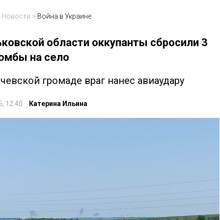
>
Новости
>
Война в Украине
ьковской области оккупанты сбросили 3
омбы на село
чевской громаде враг нанес авиаудару
5, 12:40
Катерина Ильина