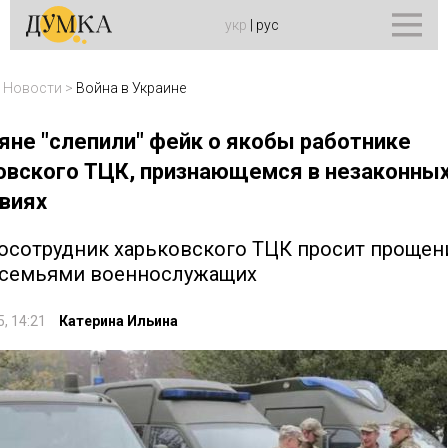
укр
|
рус
>
Новости
>
Война в Украине
яне "слепили" фейк о якобы работнике
овского ТЦК, признающемся в незаконны
виях
осотрудник харьковского ТЦК просит прощен
 семьями военнослужащих
5, 14:21
Катерина Ильина