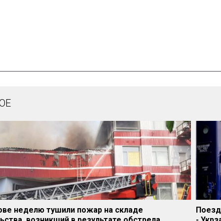
ОЕ
ове неделю тушили пожар на складе
Поезд
ьства, возникший в результате обстрела
- Укрз