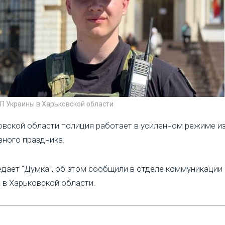
НП Украины в Харьковской области
овской области полиция работает в усиленном режиме из
зного праздника.
едает "Думка", об этом сообщили в отделе коммуникаци
 в Харьковской области.