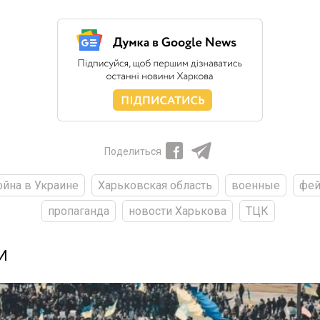
Поделиться
ойна в Украине
Харьковская область
военные
фе
пропаганда
новости Харькова
ТЦК
И