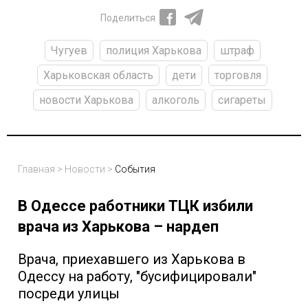
Поделиться
Чугуев
полиция Харькова
штраф
Харьковская область
дети
торговля
новости Харькова
алкоголь
сигареты
Главная
>
Новости
>
События
В Одессе работники ТЦК избили
врача из Харькова – нардеп
Врача, приехавшего из Харькова в
Одессу на работу, "бусифицировали"
посреди улицы