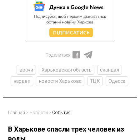
Поделиться
врачи
Харьковская область
скандал
нардеп
новости Харькова
ТЦК
Одесса
Главная
>
Новости
>
События
В Харькове спасли трех человек из
воды