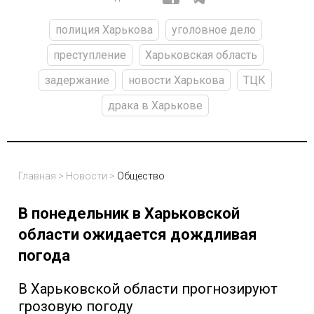
полиция Харькова
уголовное дело
преступление
Харьковская область
задержание
новости Харькова
ТЦК
драка в Харькове
Главная
>
Новости
>
Общество
В понедельник в Харьковской
области ожидается дождливая
погода
В Харьковской области прогнозируют
грозовую погоду