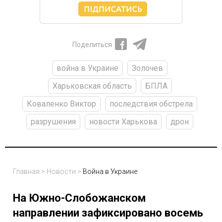
Поделиться
война в Украине
Золочев
Харьковская область
БПЛА
Коваленко Виктор
последствия обстрела
разрушения
новости Харькова
дрон
Главная
>
Новости
>
Война в Украине
На Южно-Слобожанском
направлении зафиксировано восемь