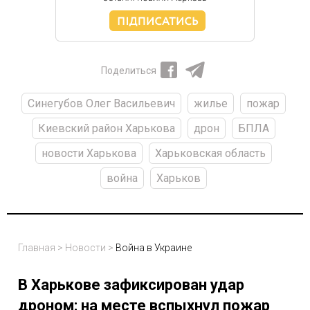
Поделиться
Синегубов Олег Васильевич
жилье
пожар
Киевский район Харькова
дрон
БПЛА
новости Харькова
Харьковская область
война
Харьков
Главная
>
Новости
>
Война в Украине
В Харькове зафиксирован удар
дроном: на месте вспыхнул пожар