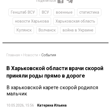
Поделиться
Генштаб ВСУ
ВСУ
военные
статистика
новости Харькова
Харьковская область
Купянск
Волчанск
война в Украине
Главная
>
Новости
>
События
В Харьковской области врачи скорой
приняли роды прямо в дороге
В харьковской карете скорой родился
мальчик
10.05.2026, 15:56
Катерина Ильина