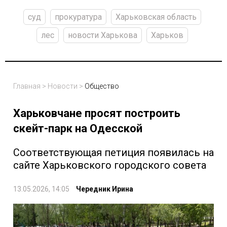
суд
прокуратура
Харьковская область
лес
новости Харькова
Харьков
Главная
>
Новости
>
Общество
Харьковчане просят построить
скейт-парк на Одесской
Соответствующая петиция появилась на
сайте Харьковского городского совета
13.05.2026, 14:05
Чередник Ирина