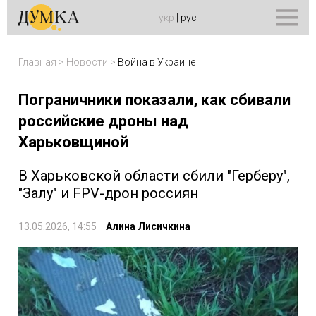
укр
|
рус
Главная
>
Новости
>
Война в Украине
Пограничники показали, как сбивали
российские дроны над
Харьковщиной
В Харьковской области сбили "Герберу",
"Залу" и FPV-дрон россиян
13.05.2026, 14:55
Алина Лисичкина