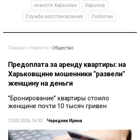
новости Харькова
Харьков
Служба восстановления
Люботин
Главная
>
Новости
>
Общество
Предоплата за аренду квартиры: на
Харьковщине мошенники "развели"
женщину на деньги
"Бронирование" квартиры стоило
женщине почти 10 тысяч гривен
13.05.2026, 16:32
Чередник Ирина