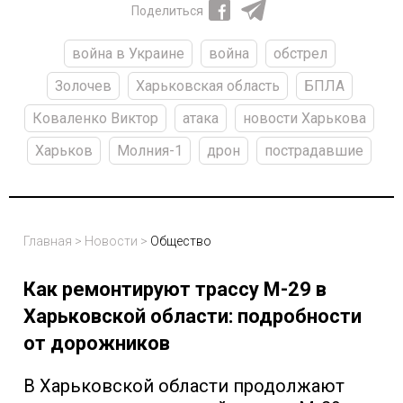
Поделиться
война в Украине
война
обстрел
Золочев
Харьковская область
БПЛА
Коваленко Виктор
атака
новости Харькова
Харьков
Молния-1
дрон
пострадавшие
Главная
>
Новости
>
Общество
Как ремонтируют трассу М-29 в
Харьковской области: подробности
от дорожников
В Харьковской области продолжают