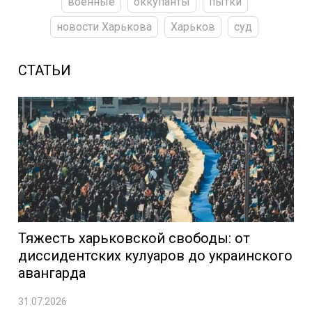
военные
оккупанты
пытки
новости Харькова
Харьков
суд
СТАТЬИ
Тяжесть харьковской свободы: от
диссидентских кулуаров до украинского
авангарда
31.07.2026