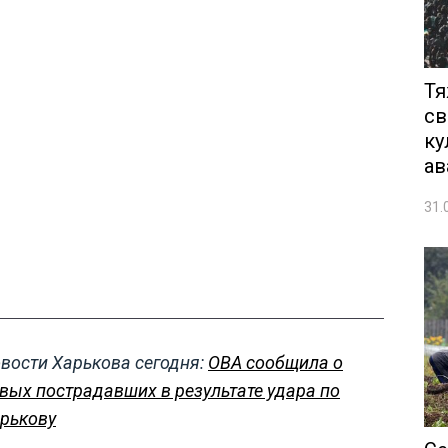
Тя
св
ку
ав
31.
вости Харькова сегодня:
ОВА сообщила о
вых пострадавших в результате удара по
рькову