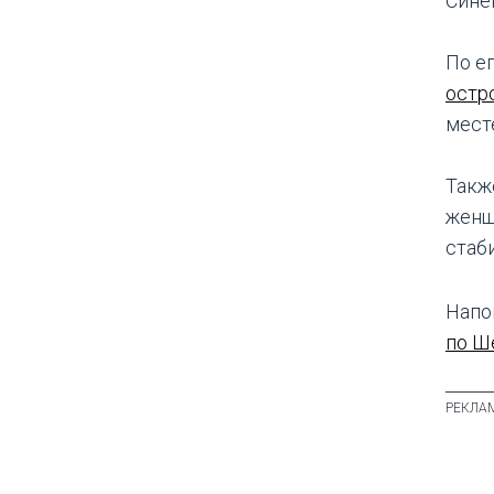
Сине
По е
остр
мест
Такж
женщ
стаб
Напо
по Ш