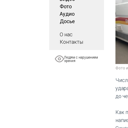
Фото
Аудио
Досье
О нас
Контакты
Людям с нарушением
зрения
Фото 
Числ
удар
до ч
Как 
напи