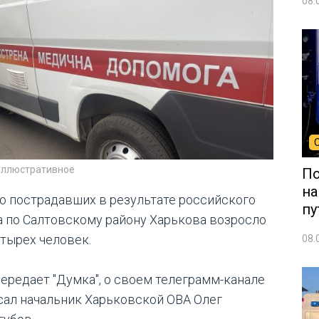
08.
иллюстративное
По
на
о пострадавших в результате российского
пу
а по Салтовскому району Харькова возросло
етырех человек.
08.
передает "Думка", о своем телеграмм-канале
сал начальник Харьковской ОВА Олег