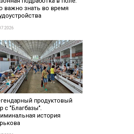
зонная подработка в поле:
о важно знать во время
удоустройства
07.2026
гендарный продуктовый
р с "Благбазы".
иминальная история
рькова