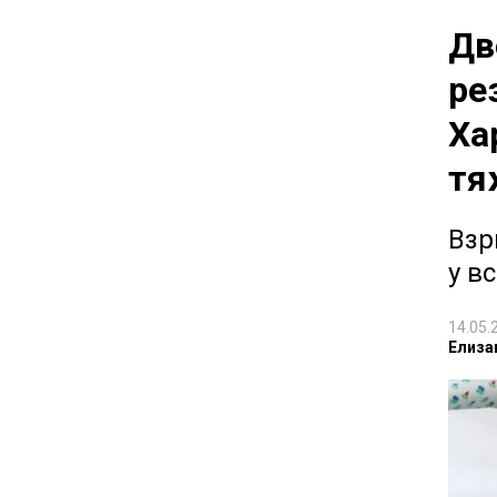
Дв
ре
Ха
тя
Взр
у в
14.05.
Елиза