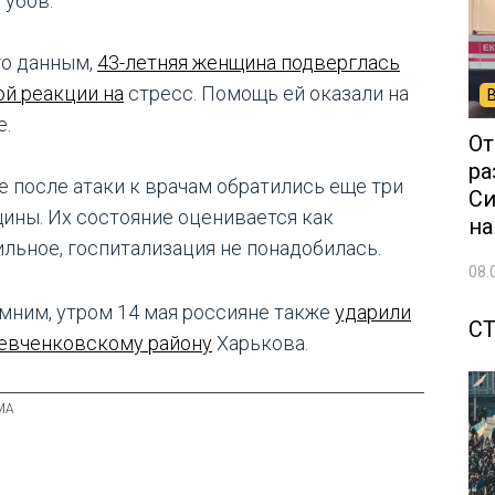
губов.
го данным,
43-летняя женщина подверглась
ой реакции на
стресс. Помощь ей оказали на
е.
От
ра
е после атаки к врачам обратились еще три
Си
ины. Их состояние оценивается как
на
ильное, госпитализация не понадобилась.
08.
мним, утром 14 мая россияне также
ударили
С
евченковскому району
Харькова.