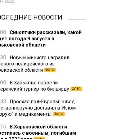
07.2026
ОСЛЕДНИЕ НОВОСТИ
:00
Синоптики рассказали, какой
дет погода 9 августа в
рьковской области
:30
Новый министр наградил
неного полицейского из
рьковской области
ФОТО
:00
В Харькове провели
теранский турнир по бильярду
ФОТО
:43
Проехал пол-Европы: швед
бственноручно доставил в Изюм
корую" и медикаменты
ФОТО
:16
В Харьковской области
остились с военным, погибшим