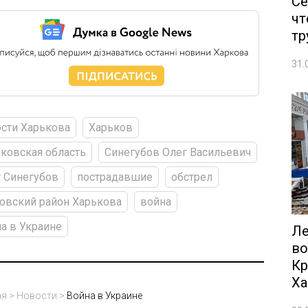
Се
чт
тр
31.
сти Харькова
Харьков
ковская область
Синегубов Олег Васильевич
 Синегубов
пострадавшие
обстрел
овский район Харькова
война
а в Украине
Ле
во
Кр
Ха
ая
>
Новости
>
Война в Украине