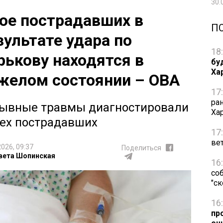
30.
ое пострадавших в
П
зультате удара по
18
рькову находятся в
бу
Ха
желом состоянии – ОВА
17
ра
ывные травмы диагностировали
Ха
сех пострадавших
17
ве
2026, 09:37
Поделиться
вета Шопинская
16
со
"с
16
пр