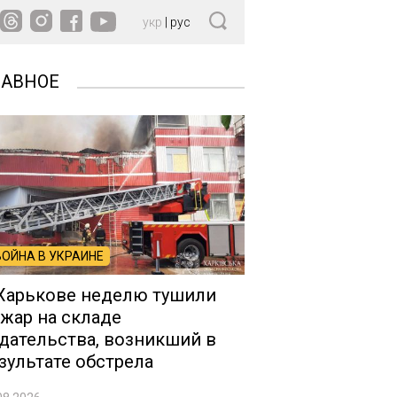
укр
|
рус
ЛАВНОЕ
ВОЙНА В УКРАИНЕ
Харькове неделю тушили
жар на складе
дательства, возникший в
зультате обстрела