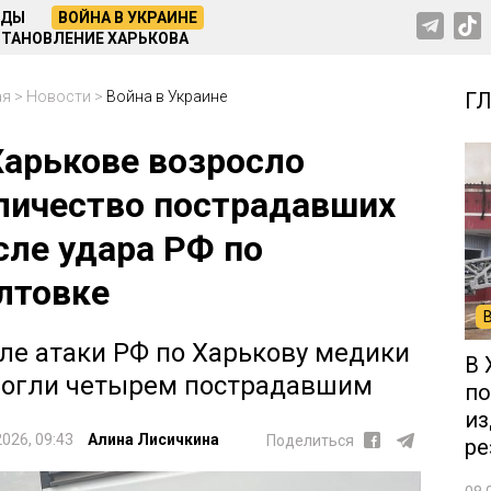
НДЫ
ВОЙНА В УКРАИНЕ
ТАНОВЛЕНИЕ ХАРЬКОВА
ая
>
Новости
>
Война в Украине
Г
Харькове возросло
личество пострадавших
сле удара РФ по
лтовке
ле атаки РФ по Харькову медики
В 
огли четырем пострадавшим
по
из
2026, 09:43
Алина Лисичкина
Поделиться
ре