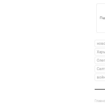
ново
Харь
Олег
Салт
войн
Главн