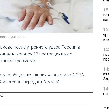
ещ
15
по
за
15
чр
 иллюстративное
кл
рькове после утреннего удара России в
15
ницах находятся 12 пострадавших с
пр
пр
вными травмами.
14
ат
том сообщил начальник Харьковской ОВА
Зо
 Синегубов, передает "Думка".
14
от