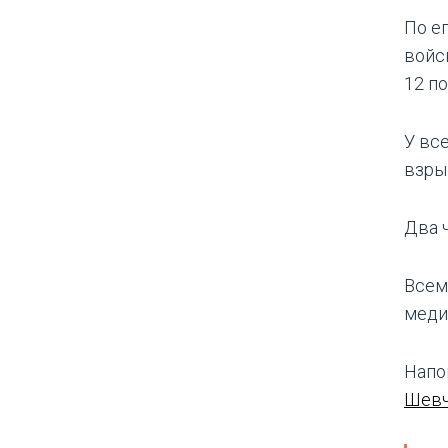
По е
войс
12 п
У вс
взры
Два 
Всем
меди
Напо
Шевч