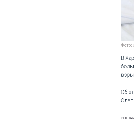
Фото:
В Ха
боль
взры
Об э
Олег