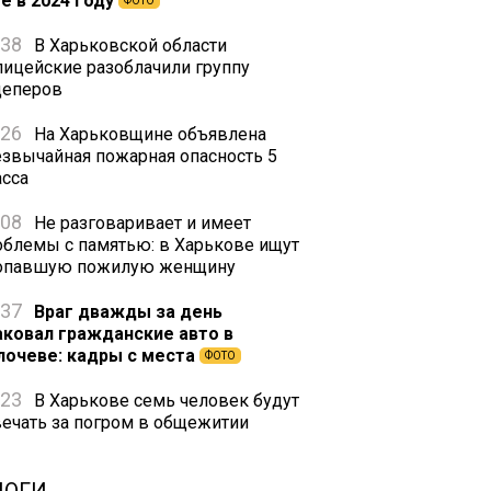
е в 2024 году
ФОТО
:38
В Харьковской области
лицейские разоблачили группу
цеперов
:26
На Харьковщине объявлена
езвычайная пожарная опасность 5
асса
:08
Не разговаривает и имеет
облемы с памятью: в Харькове ищут
опавшую пожилую женщину
:37
Враг дважды за день
аковал гражданские авто в
лочеве: кадры с места
ФОТО
:23
В Харькове семь человек будут
вечать за погром в общежитии