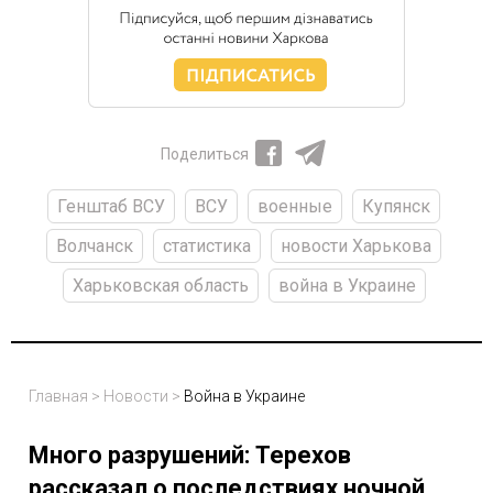
Поделиться
Генштаб ВСУ
ВСУ
военные
Купянск
Волчанск
статистика
новости Харькова
Харьковская область
война в Украине
Главная
>
Новости
>
Война в Украине
Много разрушений: Терехов
рассказал о последствиях ночной