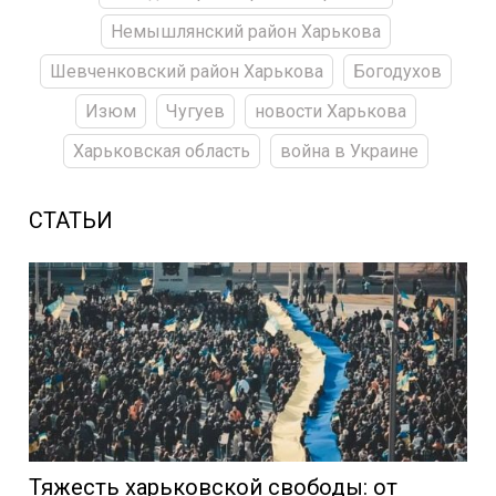
Немышлянский район Харькова
Шевченковский район Харькова
Богодухов
Изюм
Чугуев
новости Харькова
Харьковская область
война в Украине
СТАТЬИ
Тяжесть харьковской свободы: от