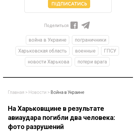
Поделиться
война в Украине
пограничники
Харьковская область
военные
ГПСУ
новости Харькова
потери врага
Главная
>
Новости
>
Война в Украине
На Харьковщине в результате
авиаудара погибли два человека:
фото разрушений