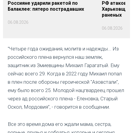
Россияне ударили ракетой по
РФ атаковала
Балаклее: пятеро пострадавших
Харьковщине
раненых
06.08.2026
06.08.2026
"Четыре года ожидания, молитв и надежды... Из
российского плена вернулся наш земляк,
защитник из Змиевщины Михаил Гарагатый. Ему
сейчас всего 29. Когда в 2022 году Михаил попал
в плен после обороны героической "Азовстали",
ему было всего 25. Молодой нацгвардеец прошел
через ад российского плена - Еленовка, Старый
Оскол, Мордовия”, - говорится в сообщении.
Все это время дома его ждали мама, сестра,
родные, друзья и собратья, которые и сегодня