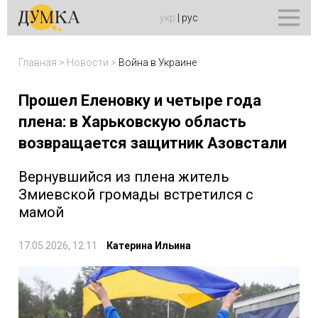
укр
|
рус
Главная
>
Новости
>
Война в Украине
Прошел Еленовку и четыре года
плена: в Харьковскую область
возвращается защитник Азовстали
Вернувшийся из плена житель
Змиевской громады встретился с
мамой
17.05.2026, 12:11
Катерина Ильина