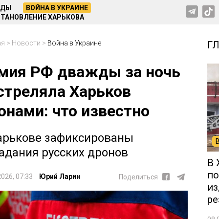
НДЫ
ВОЙНА В УКРАИНЕ
ТАНОВЛЕНИЕ ХАРЬКОВА
ая
>
Новости
>
Война в Украине
Г
мия РФ дважды за ночь
стреляла Харьков
онами: что известно
арькове зафиксированы
адания русских дронов
В 
по
2026, 07:33
Юрий Ларин
Поделиться
из
ре