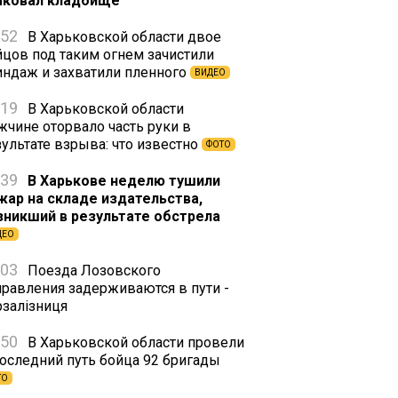
аковал кладбище
:52
В Харьковской области двое
йцов под таким огнем зачистили
индаж и захватили пленного
ВИДЕО
:19
В Харьковской области
жчине оторвало часть руки в
зультате взрыва: что известно
ФОТО
:39
В Харькове неделю тушили
жар на складе издательства,
зникший в результате обстрела
ДЕО
:03
Поезда Лозовского
правления задерживаются в пути -
рзалізниця
:50
В Харьковской области провели
последний путь бойца 92 бригады
ТО