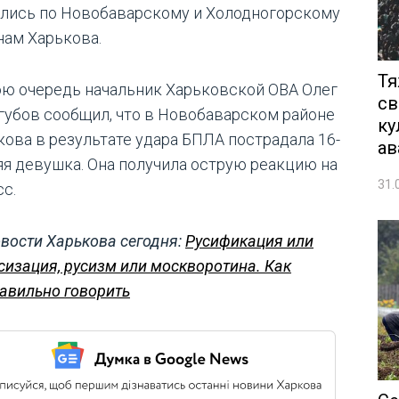
лись по Новобаварскому и Холодногорскому
нам Харькова.
Тя
ою очередь начальник Харьковской ОВА Олег
св
губов сообщил, что в Новобаварском районе
ку
кова в результате удара БПЛА пострадала 16-
ав
яя девушка. Она получила острую реакцию на
31.
сс.
вости Харькова сегодня:
Русификация или
сизация, русизм или москворотина. Как
авильно говорить