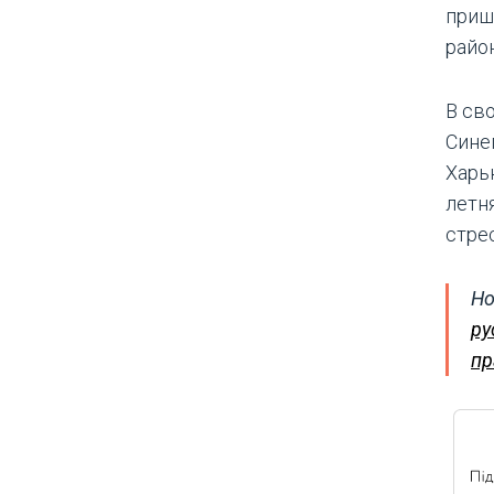
приш
райо
В св
Сине
Харь
летн
стре
Но
ру
пр