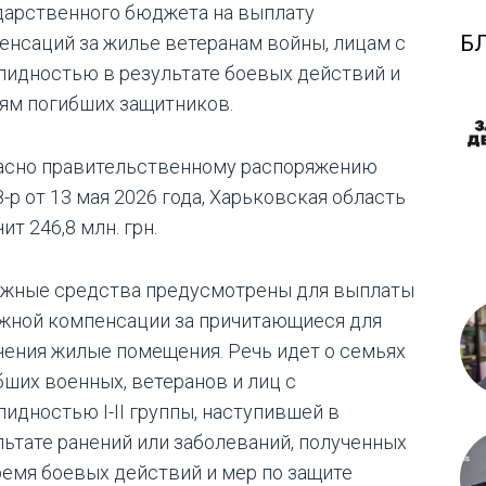
дарственного бюджета на выплату
Б
енсаций за жилье ветеранам войны, лицам с
лидностью в результате боевых действий и
ям погибших защитников.
асно правительственному распоряжению
-р от 13 мая 2026 года, Харьковская область
ит 246,8 млн. грн.
жные средства предусмотрены для выплаты
жной компенсации за причитающиеся для
чения жилые помещения. Речь идет о семьях
бших военных, ветеранов и лиц с
лидностью I-II группы, наступившей в
льтате ранений или заболеваний, полученных
ремя боевых действий и мер по защите