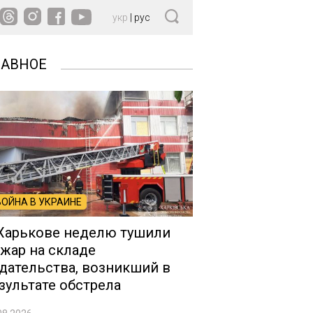
укр
|
рус
ЛАВНОЕ
ВОЙНА В УКРАИНЕ
Харькове неделю тушили
жар на складе
дательства, возникший в
зультате обстрела