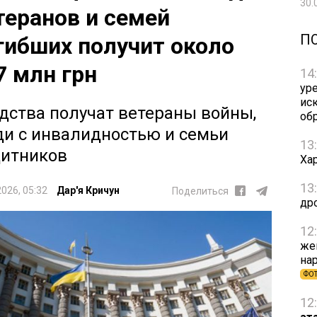
30.
теранов и семей
П
гибших получит около
7 млн грн
14
ур
ис
дства получат ветераны войны,
об
и с инвалидностью и семьи
13
итников
Ха
13
2026, 05:32
Дар'я Кричун
Поделиться
др
12
же
на
ФО
12