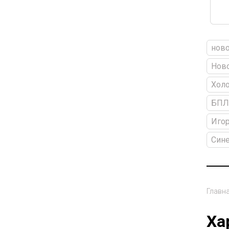
ново
Ново
Холо
БПЛ
Игор
Сине
Главн
Ха