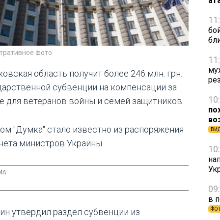
ат
11
бо
бл
тративное фото
11
му
ковская область получит более 246 млн. грн.
ре
дарственной субвенции на компенсации за
10
е для ветеранов войны и семей защитников.
по
во
том "Думка" стало известно из распоряжения
ВИ
нета министров Украины.
10
на
Ук
09
в 
ФО
ин утвердил раздел субвенции из