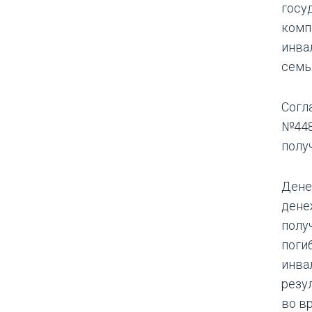
госу
комп
инва
семь
Согл
№448
получ
Дене
дене
полу
поги
инва
резу
во в