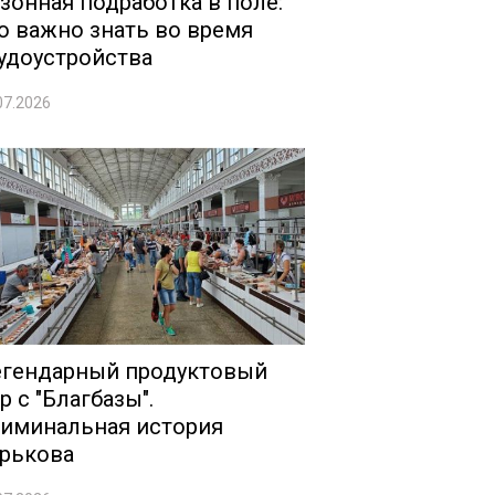
зонная подработка в поле:
о важно знать во время
удоустройства
07.2026
гендарный продуктовый
р с "Благбазы".
иминальная история
рькова