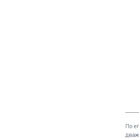
По ег
дваж