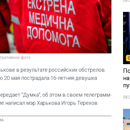
08.
тративное фото
рькове в результате российских обстрелов
По
на
ю 20 мая пострадала 16-летняя девушка.
пу
передает "Думка", об этом в своем телеграмм-
08.
ле написал мэр Харькова Игорь Терехов.