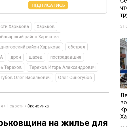
Се
чт
тр
сти Харькова
Харьков
31.
баварский район Харькова
дногорский район Харькова
обстрел
А
дрон
шахед
пострадавшие
ь Терехов
Терехов Игорь Александрович
губов Олег Васильевич
Олег Синегубов
Ле
во
ая
>
Новости
>
Экономика
Кр
Ха
рьковщина на жилье для