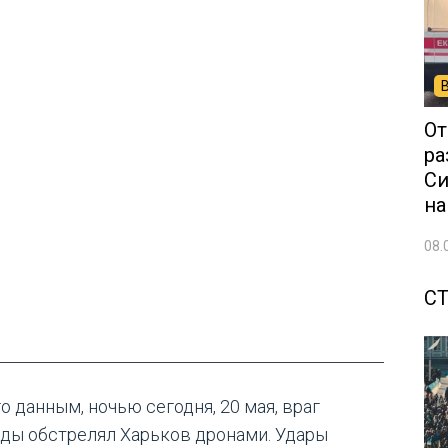
От
ра
Си
на
08.
С
о данным, ночью сегодня, 20 мая, враг
ды обстрелял Харьков дронами. Удары