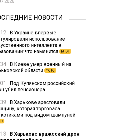
07.2026
ОСЛЕДНИЕ НОВОСТИ
:12
В Украине впервые
егулировали использование
кусственного интеллекта в
разовании: что изменится
БЛОГ
:34
В Киеве умер военный из
рьковской области
ФОТО
:01
Под Купянском российский
он убил пенсионера
:39
В Харькове арестовали
нщину, которая торговала
ркотиками под видом шампуней
ТО
:13
В Харькове вражеский дрон