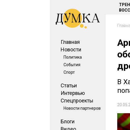
ТРЕ
ВОСС
Главн
Ар
Главная
Новости
об
Политика
др
События
Спорт
В Х
Статьи
поп
Интервью
Спецпроекты
20.05.
Новости партнеров
Блоги
Видео