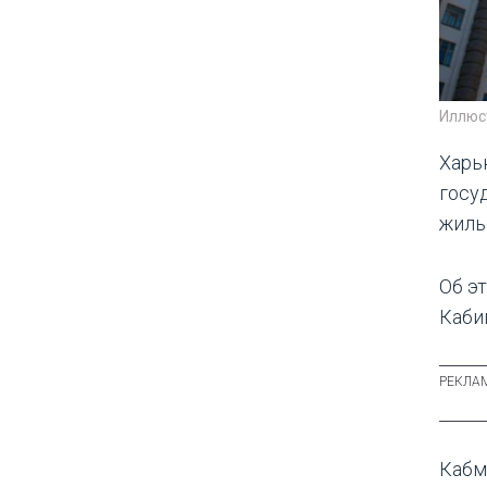
Иллюс
Харь
госу
жиль
Об э
Каби
Кабм