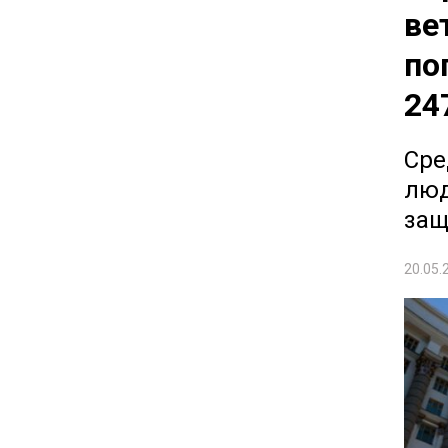
ве
по
24
Сре
люд
защ
20.05.