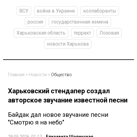
ВСУ
война в Украине
коллаборанты
россия
государственная измена
Харьковская область
терракт
Лозовая
новости Харькова
Главная
>
Новости
>
Общество
Харьковский стендапер создал
авторское звучание известной песни
Байдак дал новое звучание песни
"Смотрю я на небо"
29.05.2026, 01:17
Елизавета Шопинская