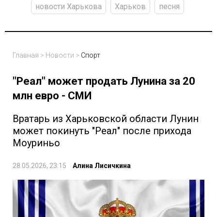
новости Харькова
Харьков
песня
Главная
>
Новости
>
Спорт
"Реал" может продать Лунина за 20
млн евро - СМИ
Вратарь из Харьковской области Лунин
может покинуть "Реал" после прихода
Моуриньо
28.05.2026, 23:15
Алина Лисичкина