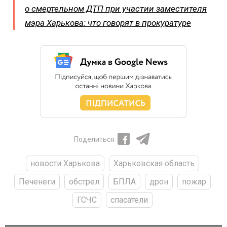
о смертельном ДТП при участии заместителя
мэра Харькова: что говорят в прокуратуре
Поделиться
новости Харькова
Харьковская область
Печенеги
обстрел
БПЛА
дрон
пожар
ГСЧС
спасатели