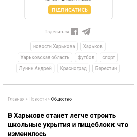
Поделиться
новости Харькова
Харьков
Харьковская область
футбол
спорт
Лунин Андрей
Красноград
Берестин
Главная
>
Новости
>
Общество
В Харькове станет легче строить
школьные укрытия и пищеблоки: что
изменилось