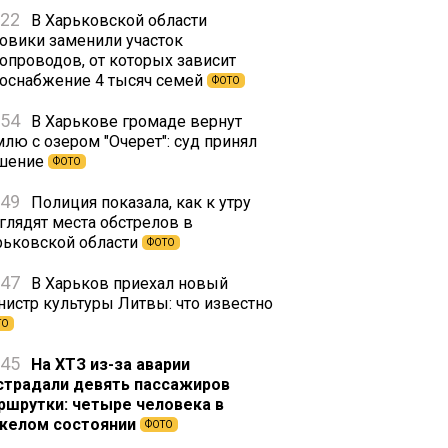
:22
В Харьковской области
зовики заменили участок
зопроводов, от которых зависит
зоснабжение 4 тысяч семей
ФОТО
:54
В Харькове громаде вернут
млю с озером "Очерет": суд принял
шение
ФОТО
:49
Полиция показала, как к утру
глядят места обстрелов в
рьковской области
ФОТО
:47
В Харьков приехал новый
нистр культуры Литвы: что известно
ТО
:45
На ХТЗ из-за аварии
страдали девять пассажиров
ршрутки: четыре человека в
желом состоянии
ФОТО