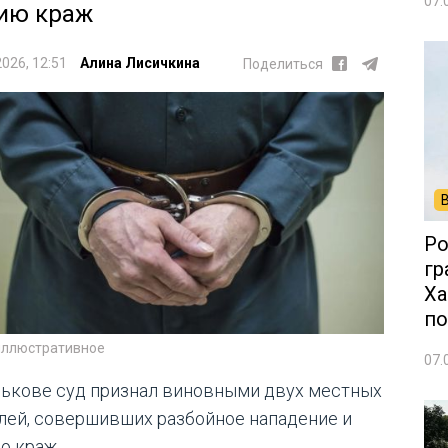
07.
ию краж
2026, 12:51
Алина Лисичкина
Поделиться
Ро
гр
Ха
по
иллюстративное
07.
рькове суд признал виновными двух местных
лей, совершивших разбойное нападение и
ю краж.