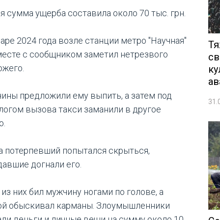
я сумма ущерба составила около 70 тыс. грн.
варе 2024 года возле станции метро "Научная"
Тя
месте с сообщником заметил нетрезвого
св
ожего.
ку
ав
ины предложили ему выпить, а затем под
31.
логом вызова такси заманили в другое
о.
а потерпевший попытался скрыться,
давшие догнали его.
из них бил мужчину ногами по голове, а
ой обыскивал карманы. Злоумышленники
али деньги и личные вещи на сумму около 10