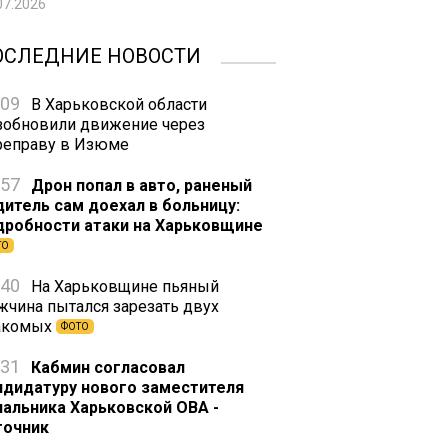
07.2026
ОСЛЕДНИЕ НОВОСТИ
:09
В Харьковской области
зобновили движение через
реправу в Изюме
:57
Дрон попал в авто, раненый
дитель сам доехал в больницу:
дробности атаки на Харьковщине
ТО
:40
На Харьковщине пьяный
жчина пытался зарезать двух
акомых
ФОТО
:31
Кабмин согласовал
ндидатуру нового заместителя
чальника Харьковской ОВА -
точник