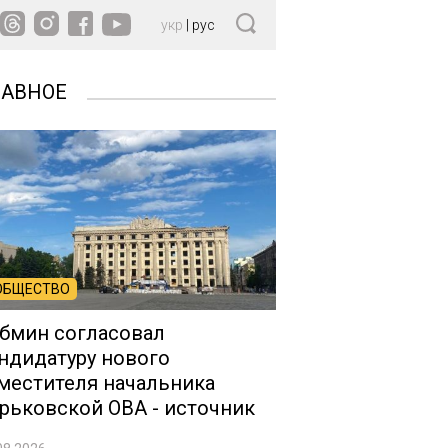
укр
|
рус
ЛАВНОЕ
ОБЩЕСТВО
бмин согласовал
ндидатуру нового
местителя начальника
рьковской ОВА - источник