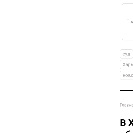
суд
Харь
ново
Главн
В 