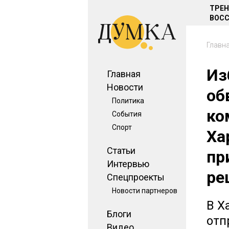
ТРЕ
ВОСС
Главн
Из
Главная
Новости
об
Политика
ко
События
Спорт
Ха
Статьи
пр
Интервью
ре
Спецпроекты
Новости партнеров
В Х
Блоги
отп
Видео