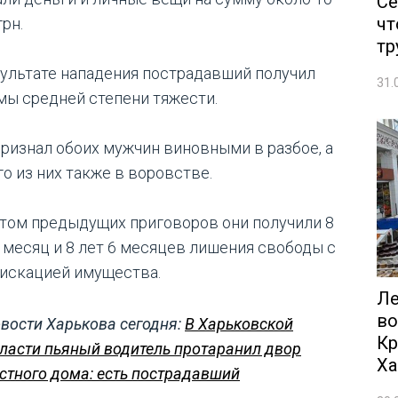
Се
чт
грн.
тр
зультате нападения пострадавший получил
31.
мы средней степени тяжести.
признал обоих мужчин виновными в разбое, а
го из них также в воровстве.
етом предыдущих приговоров они получили 8
1 месяц и 8 лет 6 месяцев лишения свободы с
искацией имущества.
Ле
во
вости Харькова сегодня:
В Харьковской
Кр
ласти пьяный водитель протаранил двор
Ха
стного дома: есть пострадавший