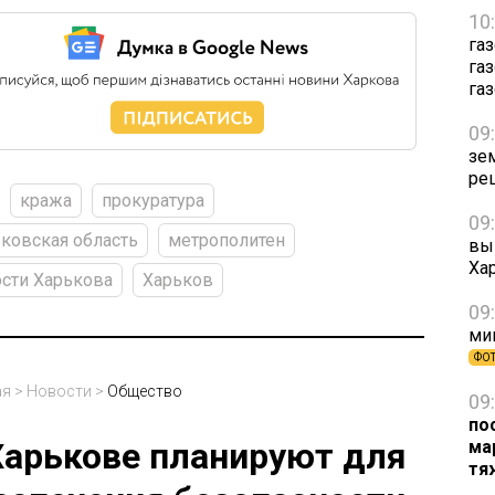
10
га
га
га
09
зе
ре
кража
прокуратура
09
ковская область
метрополитен
вы
Ха
сти Харькова
Харьков
09
ми
ФО
ая
>
Новости
>
Общество
09
по
Харькове планируют для
ма
тя