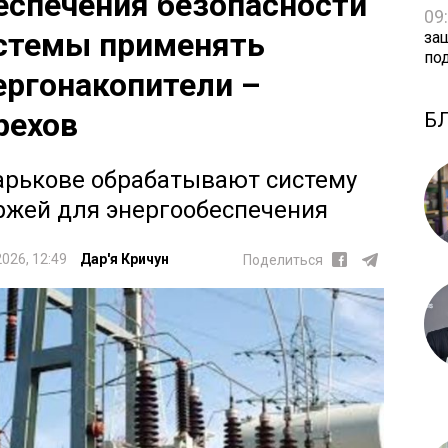
еспечения безопасности
09
стемы применять
за
по
ергонакопители –
рехов
Б
арькове обрабатывают систему
ржей для энергообеспечения
2026, 12:49
Дар'я Кричун
Поделиться