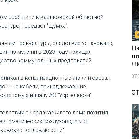
том сообщили в Харьковской областной
ратуре, передает "Думка".
анным прокуратуры, следствие установило,
На
один из мужчин в 2023 году похищал
ли
ество коммунальных предприятий.
жи
07.
роникал в канализационные люки и срезал
фонные кабели, принадлежавшие
С
ковскому филиалу АО "Укртелеком".
ледствии с чердака жилого дома похитил
 автоматических воздуховодов КП
ьковские тепловые сети".