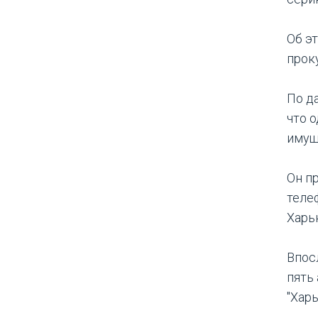
Об э
проку
По д
что 
имущ
Он п
теле
Харь
Впос
пять
"Хар