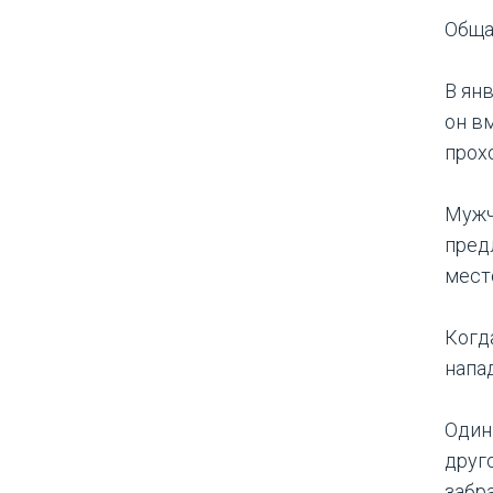
Обща
В ян
он в
прох
Мужч
пред
мест
Когд
напа
Один 
друг
забр