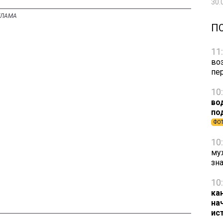
30.
П
11
во
пе
10
во
по
ФО
10
му
зн
10
ка
на
ис