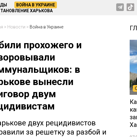
НДЫ
ВОЙНА В УКРАИНЕ
ТАНОВЛЕНИЕ ХАРЬКОВА
ая
>
Новости
>
Война в Украине
Г
били прохожего и
воровывали
ммунальщиков: в
рькове вынесли
иговор двум
Ка
цидивистам
ка
за
арькове двух рецидивистов
Ха
равили за решетку за разбой и