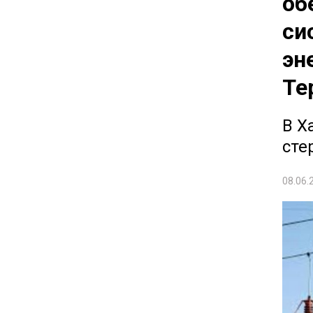
об
си
эн
Те
В Х
сте
08.06.