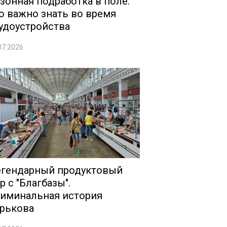
зонная подработка в поле:
о важно знать во время
удоустройства
07.2026
гендарный продуктовый
р с "Благбазы".
иминальная история
рькова