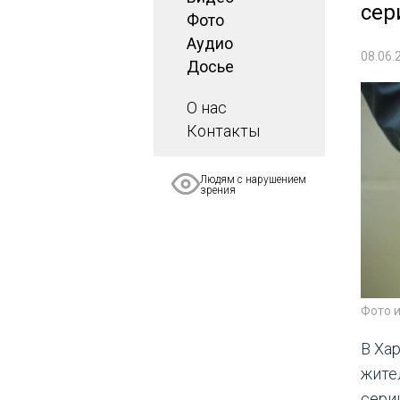
сер
Фото
Аудио
08.06.
Досье
О нас
Контакты
Людям с нарушением
зрения
Фото 
В Ха
жите
сери