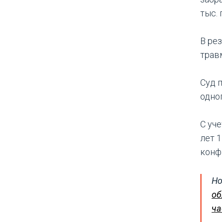
тыс. 
В ре
трав
Суд 
одно
С уч
лет 
конф
Но
об
ча