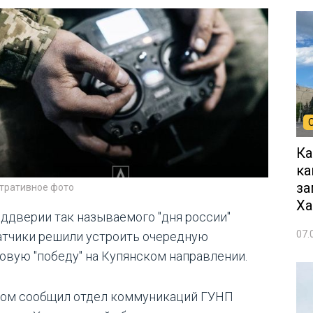
Ка
ка
за
тративное фото
Ха
еддверии так называемого "дня россии"
07.
атчики решили устроить очередную
овую "победу" на Купянском направлении.
том сообщил отдел коммуникаций ГУНП