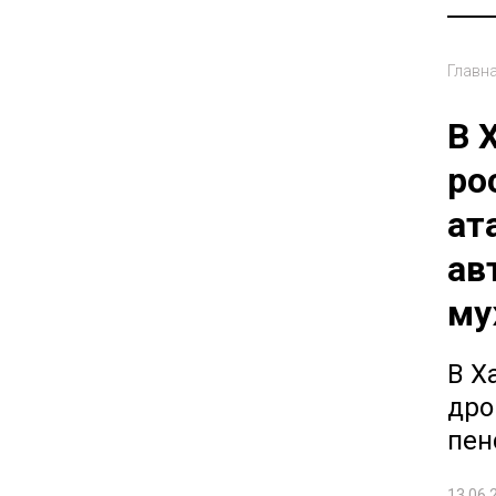
Главн
В 
ро
ат
ав
му
В Х
дро
пен
13.06.