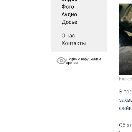
Фото
Аудио
Досье
О нас
Контакты
Людям с нарушением
зрения
Иллюс
В пр
захв
фейк
Об э