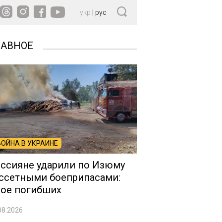
укр
|
рус
ЛАВНОЕ
ВОЙНА В УКРАИНЕ
ссияне ударили по Изюму
ссетными боеприпасами:
ое погибших
08.2026