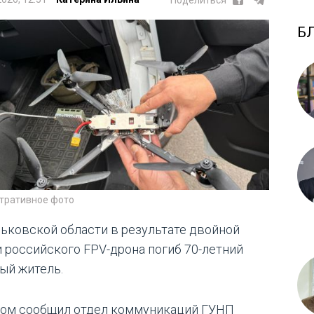
Поделиться
Б
тративное фото
рьковской области в результате двойной
и российского FPV-дрона погиб 70-летний
ый житель.
том сообщил отдел коммуникаций ГУНП