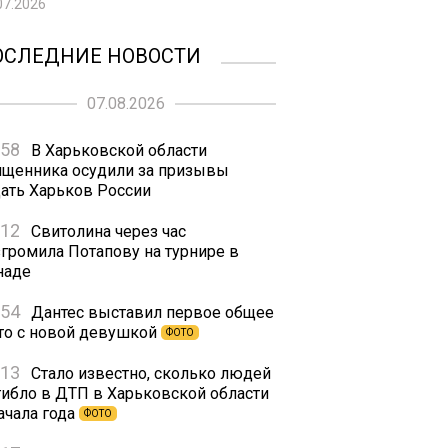
07.2026
ОСЛЕДНИЕ НОВОСТИ
07.08.2026
:58
В Харьковской области
ященника осудили за призывы
дать Харьков России
:12
Свитолина через час
згромила Потапову на турнире в
наде
:54
Дантес выставил первое общее
то с новой девушкой
ФОТО
:13
Стало известно, сколько людей
гибло в ДТП в Харьковской области
ачала года
ФОТО