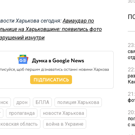
30.
П
вости Харькова сегодня:
Авиаудар по
льнице на Харьковщине: появились фото
зрушений изнутри
23
св
от
22
ра
Ка
21
фо
янск
дрон
БПЛА
полиция Харькова
20
г
пропаганда
новости Харькова
по
ковская область
война в Украине
с н