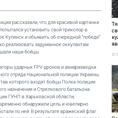
лиции рассказали, что для красивой картинки
Тя
 попытался установить свой триколор в
св
ку
ре Купянск и объявить об очередной "победе".
ав
ко реализовать задуманное оккупантам
шали наши бойцы.
31.
аторы ударных FPV-дронов и авиаразведки
ного отряда Национальной полиции Украины,
став которого входят бойцы Полка полиции
ого назначения и Стрелкового батальона
ции ГУНП в Харьковской области,
временно обнаружили цель и ювелирно
ботали по ней. В результате вражеский флаг