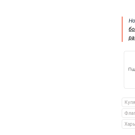
Но
бо
ра
Куп
Фла
Харь