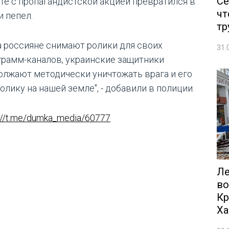
Се
те с пропагандистской акцией превратился в
чт
и пепел.
тр
а россияне снимают ролики для своих
31.
грамм-каналов, украинские защитники
олжают методически уничтожать врага и его
олику на нашей земле", - добавили в полиции.
://t.me/dumka_media/60777
Ле
во
Кр
Ха