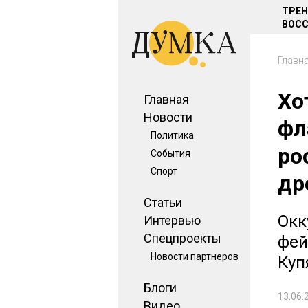
ТРЕ
ВОСС
Главн
Хо
Главная
Новости
фл
Политика
ро
События
Спорт
др
Статьи
Окк
Интервью
Спецпроекты
фей
Новости партнеров
Куп
Блоги
13.06.
Видео