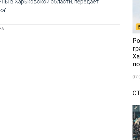
ины в Харьковской области, передает
а".
Ро
гр
Ха
по
07.
С