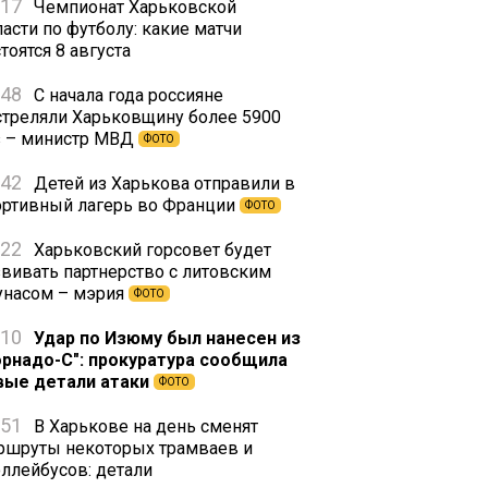
:17
Чемпионат Харьковской
асти по футболу: какие матчи
тоятся 8 августа
:48
С начала года россияне
стреляли Харьковщину более 5900
з – министр МВД
ФОТО
:42
Детей из Харькова отправили в
ортивный лагерь во Франции
ФОТО
:22
Харьковский горсовет будет
звивать партнерство с литовским
унасом – мэрия
ФОТО
:10
Удар по Изюму был нанесен из
орнадо-С": прокуратура сообщила
вые детали атаки
ФОТО
:51
В Харькове на день сменят
ршруты некоторых трамваев и
оллейбусов: детали