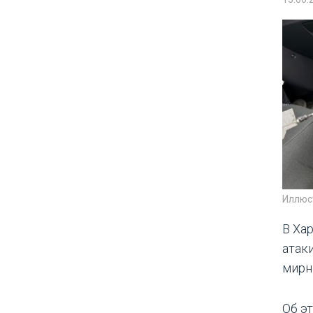
Иллюс
В Ха
атак
мирн
Об э