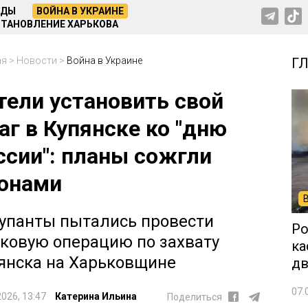
НДЫ
ВОЙНА В УКРАИНЕ
ТАНОВЛЕНИЕ ХАРЬКОВА
ая
>
Новости
>
Война в Украине
Г
тели установить свой
аг в Купянске ко "дню
ссии": планы сожгли
онами
упанты пытались провести
Ро
ковую операцию по захвату
ка
янска на Харьковщине
дв
07.
2026, 13:47
Катерина Ильина
Поделиться