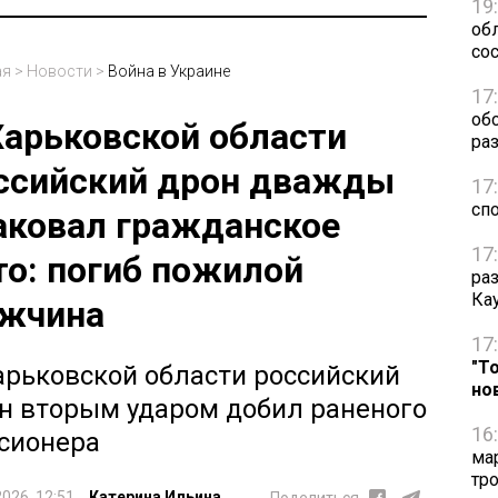
19
обл
сос
ая
>
Новости
>
Война в Украине
17
об
Харьковской области
ра
ссийский дрон дважды
17
сп
аковал гражданское
17
то: погиб пожилой
ра
Ка
жчина
17
"Т
арьковской области российский
но
н вторым ударом добил раненого
16
сионера
ма
тр
2026, 12:51
Катерина Ильина