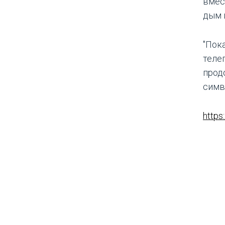
вмес
дым 
"Пок
теле
прод
симв
https