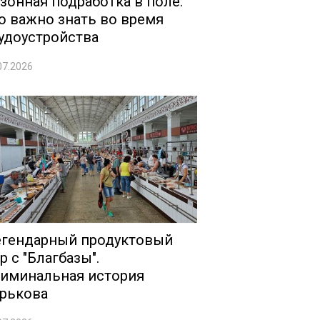
зонная подработка в поле:
о важно знать во время
удоустройства
07.2026
гендарный продуктовый
р с "Благбазы".
иминальная история
рькова