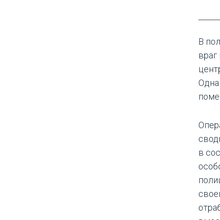
В по
враг
цент
Одна
поме
Опер
свод
в со
особ
поли
свое
отра